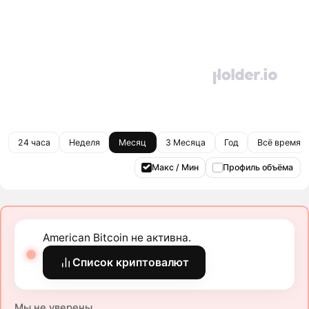
24 часа
Неделя
Месяц
3 Месяца
Год
Всё время
Макс / Мин
Профиль объёма
American Bitcoin не активна.
Список криптовалют
Мы не уверены.