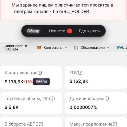
Мы заранее пишем о листингах топ проектов в
Телеграм канале -
t.me/RU_HOLDER
Обзор
Новости
Где купить
americanbtc-
Abt
Контракты
Обозреватели
cto.site
Капитализация
FDV
$ 162,8K
$ 138,9K
-13%
#6604
Торговый объем, 24ч
Доминирование
$ 5,8K
0,0000057%
В обороте ABTC
Макс. предложение