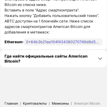
Bitcoin из списка ниже.
Вставить в поле “Адрес смартконтракта”.
Нажать кнопку “Добавить пользовательский токен”.
ABTC доступен на 1 блокчейн сети. Ниже список
адресов смартконтрактов American Bitcoin для
добавления в метамаск:
Ethereum
-
0x64b3b21ee104f434380270749d8d5bfd481fdcf6
Где найти официальные сайты American
Bitcoin?
Главная
/
Криптовалюты
/
Мемкоины
/
American Bitcoin