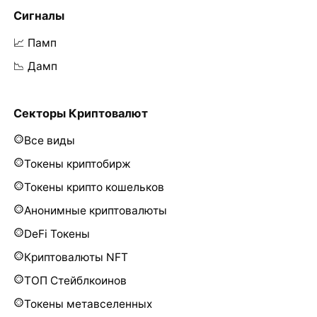
Сигналы
📈 Памп
📉 Дамп
Секторы Криптовалют
Все виды
Токены криптобирж
Токены крипто кошельков
Анонимные криптовалюты
DeFi Токены
Криптовалюты NFT
ТОП Стейблкоинов
Токены метавселенных