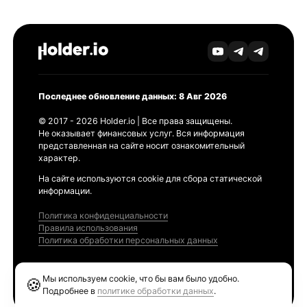
Последнее обновление данных: 8 Авг 2026
© 2017 - 2026 Holder.io | Все права защищены.
Не оказывает финансовых услуг. Вся информация
представленная на сайте носит ознакомительный
характер.
На сайте используются cookie для сбора статической
информации.
Политика конфиденциальности
Правила использования
Политика обработки персональных данных
Продукты
Мы используем cookie, что бы вам было удобно.
🍪
Ethereum GAS Tracker
Подробнее в
политике обработки данных
.