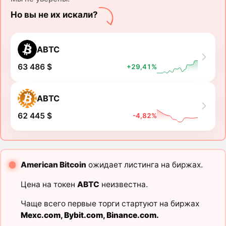
Но вы не их искали?
ABTC
63 486 $
+29,41%
ABTC
62 445 $
-4,82%
American Bitcoin
ожидает листинга на биржах.
Цена на токен
ABTC
неизвестна.
Чаще всего первые торги стартуют на биржах
Mexc.com
,
Bybit.com
,
Binance.com
.