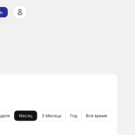
ь
деля
Месяц
3 Месяца
Год
Всё время