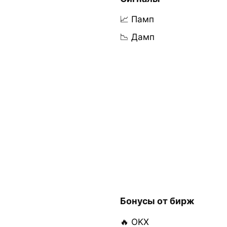
📈 Памп
📉 Дамп
Бонусы от бирж
🔥 OKX