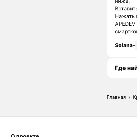
ниже.
Вставить
Нажать к
APEDEV 
смартко
Solana
-
Где на
Главная
/
К
О проекте