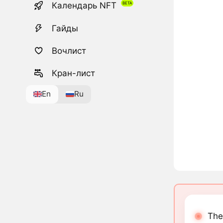
Календарь NFT
Гайды
Вочлист
Кран-лист
En
Ru
The