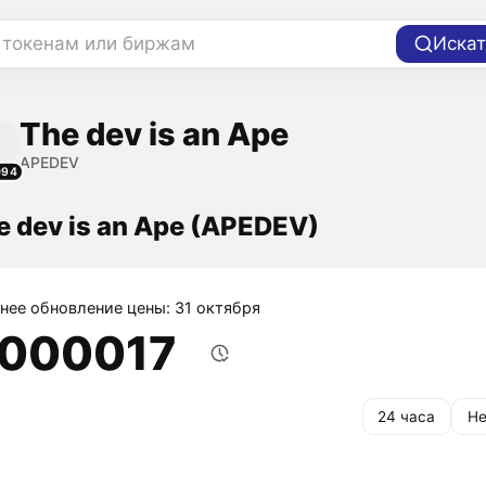
 токенам или биржам
Искат
The dev is an Ape
APEDEV
094
e dev is an Ape (APEDEV)
нее обновление цены: 31 октября
,000017
24 часа
Не