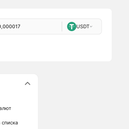
USDT
валют
 списка