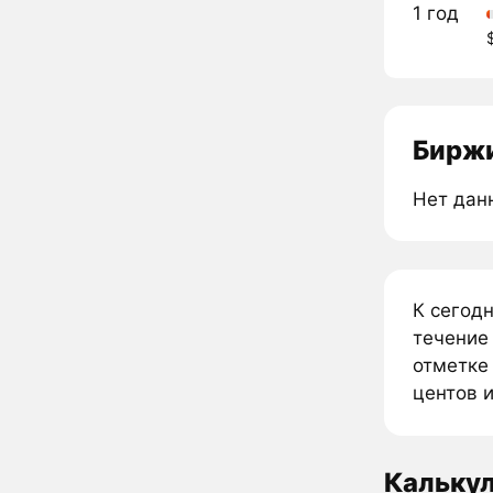
1 год
Биржи
Нет дан
К сегод
течение 
отметке 
центов и
Кальку