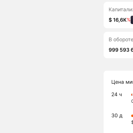
Капитали
$ 16,6K
%
В оборот
999 593 
Цена ми
24 ч
30 д