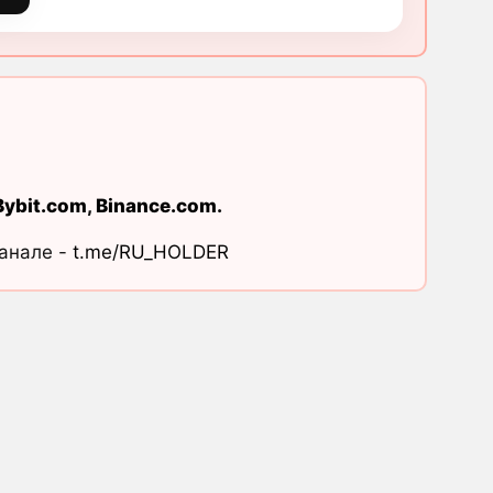
Bybit.com
,
Binance.com
.
канале -
t.me/RU_HOLDER