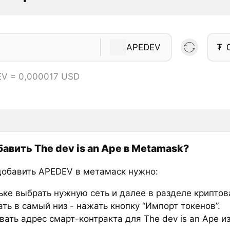
APEDEV
₮
EV = 0,000017 USD
бавить The dev is an Ape в Metamask?
добавить APEDEV в метамаск нужно:
ьке выбрать нужную сеть и далее в разделе крипто
ть в самый низ - нажать кнопку “Импорт токенов”.
ать адрес смарт-контракта для The dev is an Ape из