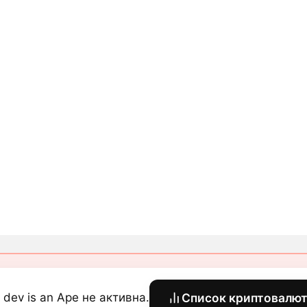
 dev is an Ape не активна.
Список криптовалю