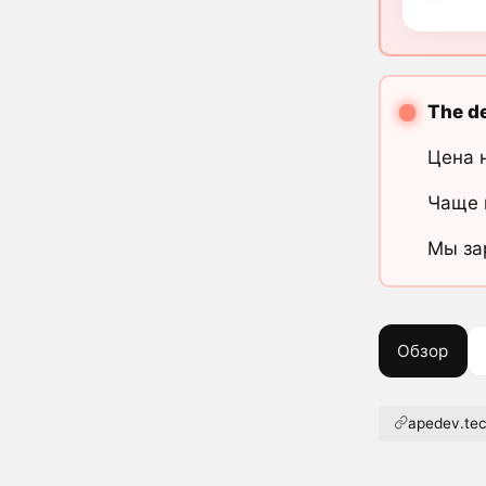
The de
Цена 
Чаще 
Мы за
Обзор
apedev.te