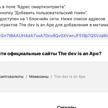
 в поле “Адрес смартконтракта”.
нопку “Добавить пользовательский токен”.
доступен на 1 блокчейн сети. Ниже список адресов
нтрактов The dev is an Ape для добавления в метама
Grr7tBAAUH4dA7vxA7Dnv8QvSXVwnJF518ji7QSVJqW
йти официальные сайты The dev is an Ape?
риптовалюты
/
Мемкоины
/
The dev is an Ape
Сигналы