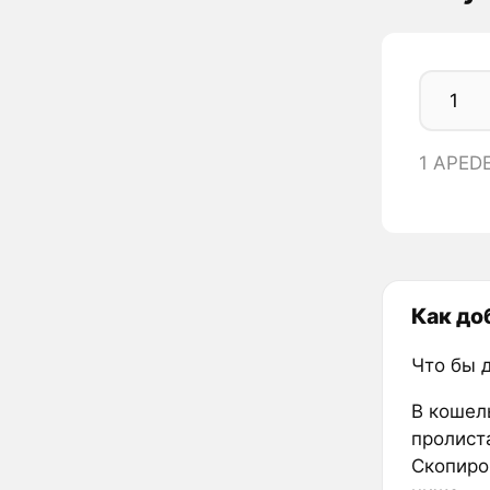
1 APED
Как до
Что бы 
В кошел
пролиста
Скопиров