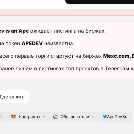
v is an Ape
ожидает листинга на биржах.
на токен
APEDEV
неизвестна.
всего первые торги стартуют на биржах
Mexc.com
,
ранее пишем о листингах топ проектов в Телеграм 
Где купить
ch
Контракты
Обозреватели
ApeDevSol