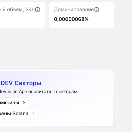
ый объем, 24ч
Доминирование
0,00000068%
DEV Секторы
dev is an Ape оноситстя к секторам:
мкоины
кены Solana