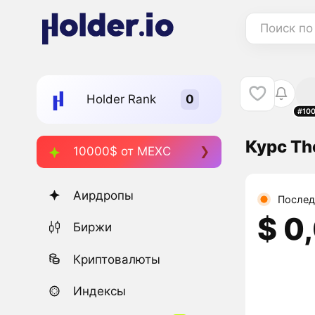
Поиск по
Holder Rank
#10
Курс Th
10000$ от MEXC
Аирдропы
Послед
$ 0
Биржи
Криптовалюты
Индексы