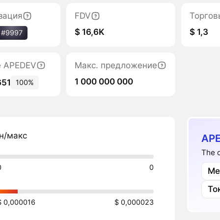
зация
FDV
Торгов
$ 16,6K
$ 1,3
#9997
е APEDEV
Макс. предложение
1 000 000 000
651
100%
н/макс
APE
The 
0
0
Ме
То
$ 0,000016
$ 0,000023