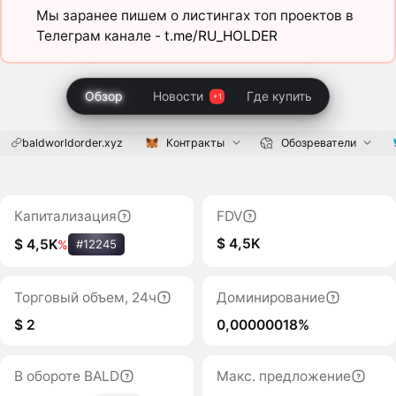
Мы заранее пишем о листингах топ проектов в
Телеграм канале -
t.me/RU_HOLDER
Обзор
Новости
Где купить
baldworldorder.xyz
Контракты
Обозреватели
Капитализация
FDV
$ 4,5K
$ 4,5K
%
#12245
Торговый объем, 24ч
Доминирование
$ 2
0,00000018%
В обороте BALD
Макс. предложение