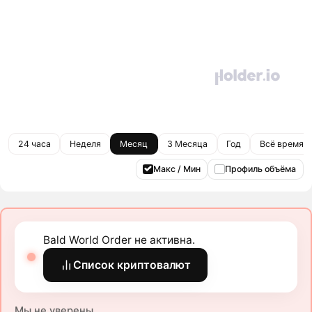
24 часа
Неделя
Месяц
3 Месяца
Год
Всё время
Макс / Мин
Профиль объёма
Bald World Order не активна.
Список криптовалют
Мы не уверены.