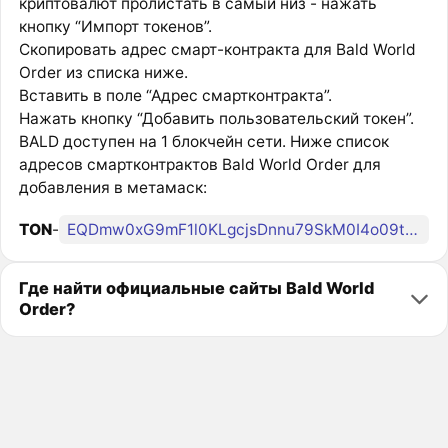
криптовалют пролистать в самый низ - нажать
кнопку “Импорт токенов”.
Скопировать адрес смарт-контракта для Bald World
Order из списка ниже.
Вставить в поле “Адрес смартконтракта”.
Нажать кнопку “Добавить пользовательский токен”.
BALD доступен на 1 блокчейн сети. Ниже список
адресов смартконтрактов Bald World Order для
добавления в метамаск:
TON
-
EQDmw0xG9mF1l0KLgcjsDnnu79SkM0I4o09tAmRnkUBJuol5
Где найти официальные сайты Bald World
Order?