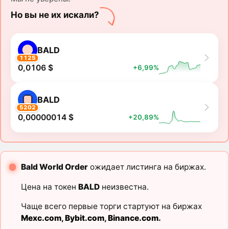
Но вы не их искали?
BALD
1125
0,0106 $
+6,99%
BALD
5202
0,00000014 $
+20,89%
Bald World Order
ожидает листинга на биржах.
Цена на токен
BALD
неизвестна.
Чаще всего первые торги стартуют на биржах
Mexc.com
,
Bybit.com
,
Binance.com
.