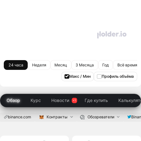
24 часа
Неделя
Месяц
3 Месяца
Год
Всё время
Макс / Мин
Профиль объёма
Обзор
Курс
Новости
Где купить
Калькулят
binance.com
Контракты
Обозреватели
Bina