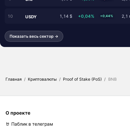
10
1,14 $
+0,04%
2,1 
+0,44%
USDY
Показать весь сектор →
Главная
/
Криптовалюты
/
Proof of Stake (PoS)
/
BNB
О проекте
🤘 Паблик в телеграм