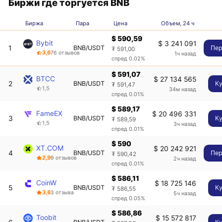
Биржи где торгуется BNB
Биржа
Пара
Цена
Объем, 24 ч
$ 590,59
Bybit
$ 3 241 091
1
BNB/USDT
Пер
₮ 591,00
3,6
76 отзывов
1ч назад
спред 0.02%
$ 591,07
BTCC
$ 27 134 565
2
BNB/USDT
К
₮ 591,47
1,5
34м назад
спред 0.01%
$ 589,17
FameEX
$ 20 496 331
3
BNB/USDT
К
₮ 589,59
1,5
3ч назад
спред 0.01%
$ 590
XT.COM
$ 20 242 921
4
BNB/USDT
Пер
₮ 590,42
2,9
9 отзывов
2ч назад
спред 0.01%
$ 586,11
CoinW
$ 18 725 146
5
BNB/USDT
К
₮ 586,55
3,8
3 отзыва
5ч назад
спред 0.05%
$ 586,86
Toobit
$ 15 572 817