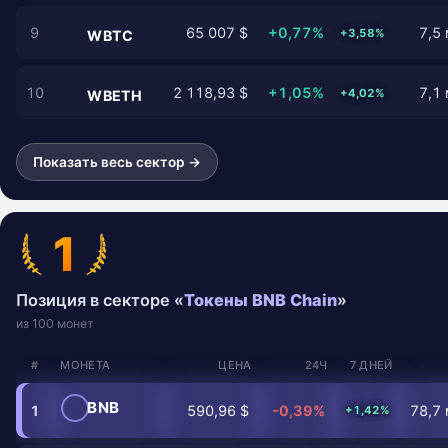
9
65 007 $
+0,77%
7,5 
+3,58%
WBTC
10
2 118,93 $
+1,05%
7,1 
+4,02%
WBETH
Показать весь сектор →
1
Позиция в секторе «
Токены BNB Chain
»
из 100 монет
#
МОНЕТА
ЦЕНА
24Ч
7 ДНЕЙ
BNB
1
590,96 $
-0,39%
78,7 
+1,42%