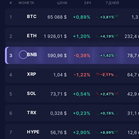
#
МОНЕТА
ЦЕНА
24Ч
7 ДНЕЙ
BTC
1
65 068 $
+0,89%
1,3
+3,81%
ETH
2
1 926,01 $
+1,20%
232,4 
+4,19%
BNB
3
590,96 $
-0,39%
78,7 
+1,42%
XRP
4
1,04 $
-1,22%
64,7 
-2,17%
SOL
5
73,71 $
+0,54%
42,9 
+2,47%
TRX
6
0,328 $
+0,23%
31,1 
+0,16%
HYPE
7
56,76 $
+2,90%
12,6 
+8,99%