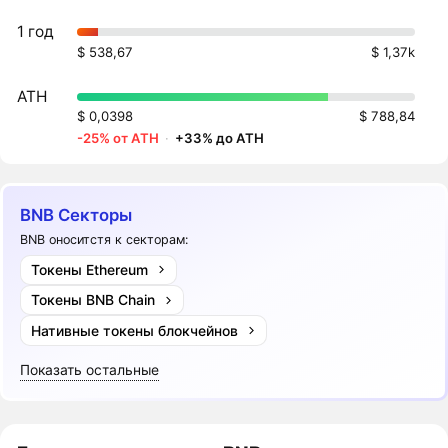
1 год
$ 538,67
$ 1,37k
ATH
$ 0,0398
$ 788,84
-25% от ATH
·
+33% до ATH
BNB Секторы
BNB оноситстя к секторам:
Токены Ethereum
Токены BNB Chain
Нативные токены блокчейнов
Показать остальные