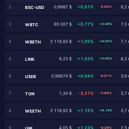
2
0,9987 $
+0,01%
9,2 
-0,03%
BSC-USD
3
65 007 $
+0,77%
7,5 
+3,58%
WBTC
4
2 118,93 $
+1,05%
7,1 
+4,02%
WBETH
5
8,23 $
+1,03%
6,2 
+2,05%
LINK
6
0,99974 $
+0,04%
3,9 
-0,01%
USDE
7
1,34 $
-3,31%
3,7 
-3,94%
TON
8
2 118,92 $
+1,15%
3,7 
+4,14%
WEETH
9
4,05 $
+1,23%
2,5 
-3,34%
UNI