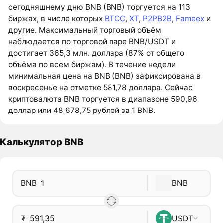
сегодняшнему дню BNB (BNB) торгуется на 113
биржах, в числе которых
BTCC
,
XT
,
P2PB2B
,
Fameex
и
другие. Максимальный торговый объём
наблюдается по торговой паре BNB/USDT и
достигает 365,3 млн. доллара (87% от общего
объёма по всем биржам). В течение недели
минимальная цена на BNB (BNB) зафиксирована в
воскресенье на отметке 581,78 доллара. Сейчас
криптовалюта BNB торгуется в диапазоне 590,96
доллар или 48 678,75 рублей за 1 BNB.
Калькулятор BNB
BNB
BNB
₮
USDT