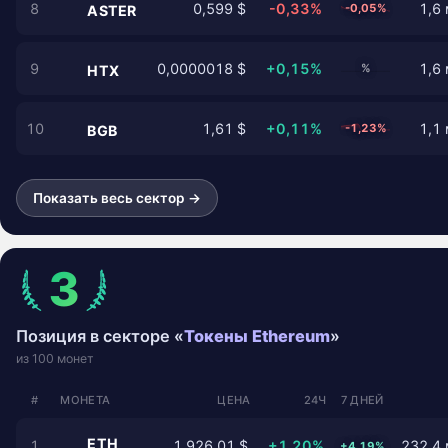
8
0,599 $
-0,33%
1,6 
-0,05%
ASTER
9
0,0000018 $
+0,15%
1,6 
%
HTX
10
1,61 $
+0,11%
1,1 
-1,23%
BGB
Показать весь сектор →
3
Позиция в секторе «
Токены Ethereum
»
из 100 монет
#
МОНЕТА
ЦЕНА
24Ч
7 ДНЕЙ
ETH
1
1 926,01 $
+1,20%
232,4 
+4,19%