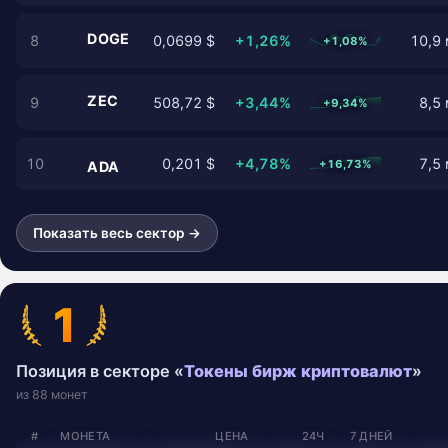
DOGE
8
0,0699 $
+1,26%
10,9 
+1,08%
ZEC
9
508,72 $
+3,44%
8,5 
+9,34%
10
0,201 $
+4,78%
7,5 
+16,73%
ADA
Показать весь сектор →
1
Позиция в секторе «
Токены бирж криптовалют
»
из 88 монет
#
МОНЕТА
ЦЕНА
24Ч
7 ДНЕЙ