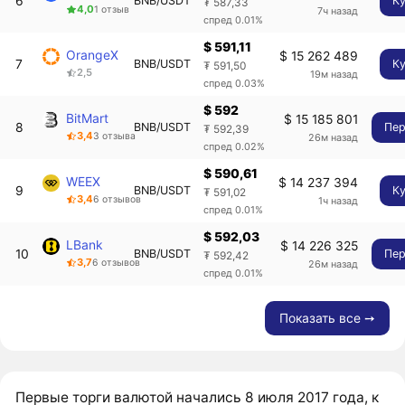
6
BNB/USDT
К
₮ 587,33
4,0
1 отзыв
7ч назад
спред 0.01%
$ 591,11
OrangeX
$ 15 262 489
7
BNB/USDT
К
₮ 591,50
2,5
19м назад
спред 0.03%
$ 592
BitMart
$ 15 185 801
8
BNB/USDT
Пер
₮ 592,39
3,4
3 отзыва
26м назад
спред 0.02%
$ 590,61
WEEX
$ 14 237 394
9
BNB/USDT
К
₮ 591,02
3,4
6 отзывов
1ч назад
спред 0.01%
$ 592,03
LBank
$ 14 226 325
10
BNB/USDT
Пер
₮ 592,42
3,7
6 отзывов
26м назад
спред 0.01%
Показать все ➙
Первые торги валютой начались 8 июля 2017 года, к