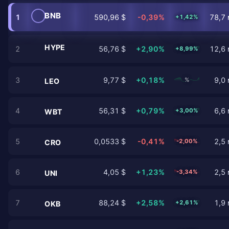
BNB
1
590,96 $
-0,39%
78,7 
+1,42%
HYPE
2
56,76 $
+2,90%
12,6 
+8,99%
3
9,77 $
+0,18%
9,0 
%
LEO
4
56,31 $
+0,79%
6,6 
+3,00%
WBT
5
0,0533 $
-0,41%
2,5 
-2,00%
CRO
6
4,05 $
+1,23%
2,5 
-3,34%
UNI
7
88,24 $
+2,58%
1,9 
+2,61%
OKB