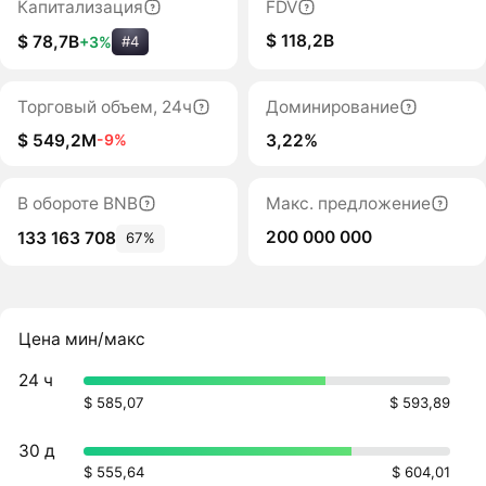
Капитализация
FDV
$ 118,2B
$ 78,7B
+3%
#4
Торговый объем, 24ч
Доминирование
$ 549,2M
3,22%
-9%
В обороте BNB
Макс. предложение
200 000 000
133 163 708
67%
Цена мин/макс
24 ч
$ 585,07
$ 593,89
30 д
$ 555,64
$ 604,01