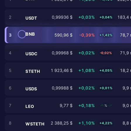
2
0,99936 $
+0,03%
183,4 
+0,04%
USDT
BNB
3
590,96 $
-0,39%
78,7 
+1,42%
4
0,99968 $
+0,02%
71,9 
-0,02%
USDC
5
1 923,46 $
+1,08%
18,2 
+4,05%
STETH
6
0,99988 $
+0,02%
9,9 
+0,01%
USDS
7
9,77 $
+0,18%
9,0 
%
LEO
8
2 388,25 $
+1,10%
8,8 
+4,22%
WSTETH