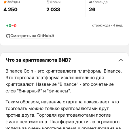
Звёзды
Форки
Команда
4 250
2 033
26
+0
−0
строк кода · 4 нед.
Смотреть на GitHub
Что за криптовалюта BNB?
Binance Coin - это криптовалюта платформы
Binance
.
Это торговая платформа исключительно для
криптовалют. Название "Binance" - это сочетание
слов "бинарный" и "финансы".
Таким образом, название стартапа показывает, что
торговать можно только криптовалютами друг
против друга. Торговля криптовалютами против
фиата невозможна. Платформа достигла огромного
успеха за очень короткое время и ориентирована на