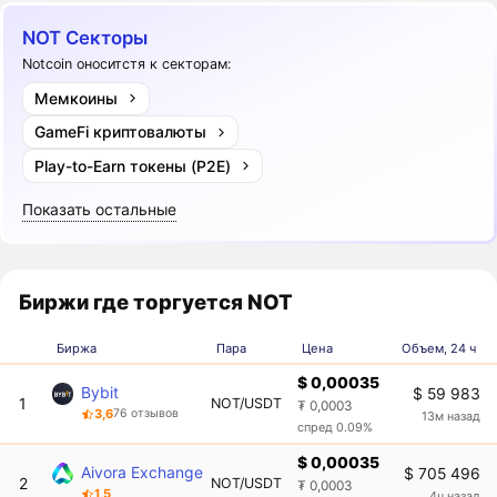
NOT Секторы
Notcoin оноситстя к секторам:
Мемкоины
GameFi криптовалюты
Play-to-Earn токены (P2E)
Показать остальные
Биржи где торгуется NOT
Биржа
Пара
Цена
Объем, 24 ч
$ 0,00035
Bybit
$ 59 983
1
NOT/USDT
₮ 0,0003
3,6
76 отзывов
13м назад
спред 0.09%
$ 0,00035
Aivora Exchange
$ 705 496
2
NOT/USDT
₮ 0,0003
1,5
4ч назад