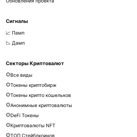
Обновления проекта
Сигналы
📈 Памп
📉 Дамп
Секторы Криптовалют
Все виды
Токены криптобирж
Токены крипто кошельков
Анонимные криптовалюты
DeFi Токены
Криптовалюты NFT
ТОП Стейблкоинов