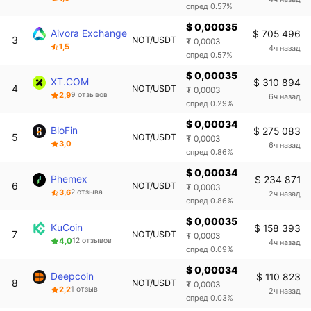
спред 0.57%
$ 0,00035
Aivora Exchange
$ 705 496
3
NOT/USDT
₮ 0,0003
1,5
4ч назад
спред 0.57%
$ 0,00035
XT.COM
$ 310 894
4
NOT/USDT
₮ 0,0003
2,9
9 отзывов
6ч назад
спред 0.29%
$ 0,00034
BloFin
$ 275 083
5
NOT/USDT
₮ 0,0003
3,0
6ч назад
спред 0.86%
$ 0,00034
Phemex
$ 234 871
6
NOT/USDT
₮ 0,0003
3,6
2 отзыва
2ч назад
спред 0.86%
$ 0,00035
KuCoin
$ 158 393
7
NOT/USDT
₮ 0,0003
4,0
12 отзывов
4ч назад
спред 0.09%
$ 0,00034
Deepcoin
$ 110 823
8
NOT/USDT
₮ 0,0003
2,2
1 отзыв
2ч назад
спред 0.03%