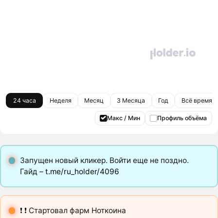
24 часа
Неделя
Месяц
3 Месяца
Год
Всё время
Макс / Мин
Профиль объёма
Запущен новый кликер. Войти еще не поздно.
Гайд –
t.me/ru_holder/4096
❗️ ❗️ Стартовал фарм Ноткоина