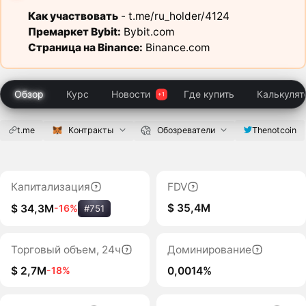
Как участвовать
-
t.me/ru_holder/4124
Премаркет Bybit:
Bybit.com
Страница на Binance:
Binance.com
Обзор
Курс
Новости
Где купить
Калькулят
t.me
Контракты
Обозреватели
Thenotcoin
Капитализация
FDV
$ 35,4M
$ 34,3M
-16%
#751
Торговый объем, 24ч
Доминирование
$ 2,7M
0,0014%
-18%