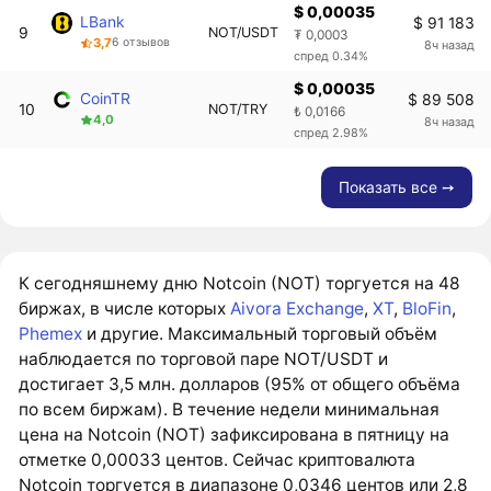
$ 0,00035
LBank
$ 91 183
9
NOT/USDT
₮ 0,0003
3,7
6 отзывов
8ч назад
спред 0.34%
$ 0,00035
CoinTR
$ 89 508
10
NOT/TRY
₺ 0,0166
4,0
8ч назад
спред 2.98%
Показать все ➙
К сегодняшнему дню Notcoin (NOT) торгуется на 48
биржах, в числе которых
Aivora Exchange
,
XT
,
BloFin
,
Phemex
и другие. Максимальный торговый объём
наблюдается по торговой паре NOT/USDT и
достигает 3,5 млн. долларов (95% от общего объёма
по всем биржам). В течение недели минимальная
цена на Notcoin (NOT) зафиксирована в пятницу на
отметке 0,00033 центов. Сейчас криптовалюта
Notcoin торгуется в диапазоне 0,0346 центов или 2,8