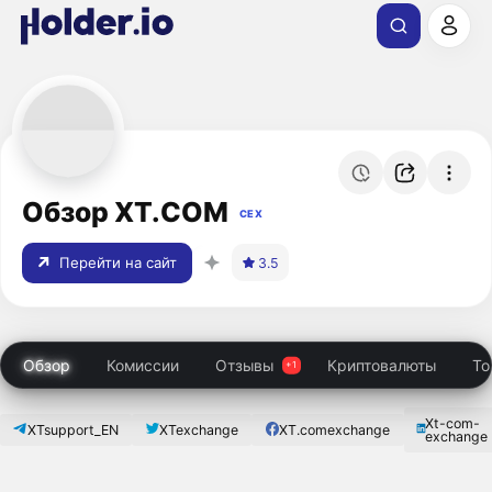
Обзор XT.COM
CEX
Перейти на сайт
3.5
Обзор
Комиссии
Отзывы
Криптовалюты
То
Xt-com-
XTsupport_EN
XTexchange
XT.comexchange
exchange