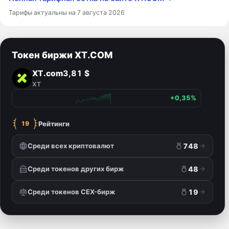
Тарифы актуальны на 7 августа 2026
Токен биржи XT.COM
XT.com
3,81 $
XT
+0,35%
Рейтинги
19
Среди всех криптовалют
748
Среди токенов других бирж
48
Среди токенов CEX-бирж
19