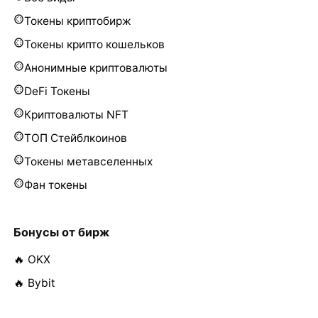
Токены криптобирж
Токены крипто кошельков
Анонимные криптовалюты
DeFi Токены
Криптовалюты NFT
ТОП Стейблкоинов
Токены метавселенных
Фан токены
Бонусы от бирж
🔥 OKX
🔥 Bybit