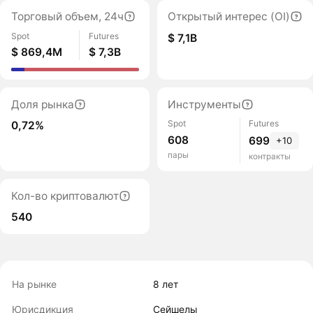
Торговый объем, 24ч
Открытый интерес (OI)
Spot
Futures
$ 7,1B
$ 869,4M
$ 7,3B
Доля рынка
Инструменты
Spot
Futures
0,72%
608
699
+10
пары
контракты
Кол-во криптовалют
540
На рынке
8 лет
Юрисдикция
Сейшелы