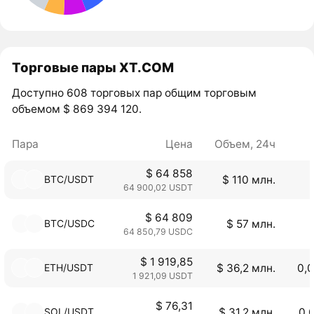
Торговые пары XT.COM
Доступно 608 торговых пар общим торговым
объемом $ 869 394 120.
Пара
Цена
Объем, 24ч
$ 64 858
BTC/USDT
$ 110 млн.
64 900,02 USDT
$ 64 809
BTC/USDC
$ 57 млн.
64 850,79 USDC
$ 1 919,85
ETH/USDT
$ 36,2 млн.
0,
1 921,09 USDT
$ 76,31
SOL/USDT
$ 31,2 млн.
0,