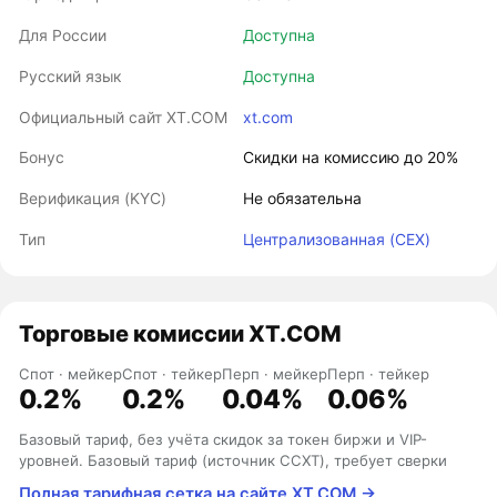
Для России
Доступна
Русский язык
Доступна
Официальный сайт XT.COM
xt.com
Бонус
Скидки на комиссию до 20%
Верификация (KYC)
Не обязательна
Тип
Централизованная (CEX)
Торговые комиссии XT.COM
Спот · мейкер
Спот · тейкер
Перп · мейкер
Перп · тейкер
0.2%
0.2%
0.04%
0.06%
Базовый тариф, без учёта скидок за токен биржи и VIP-
уровней. Базовый тариф (источник CCXT), требует сверки
Полная тарифная сетка на сайте XT.COM →