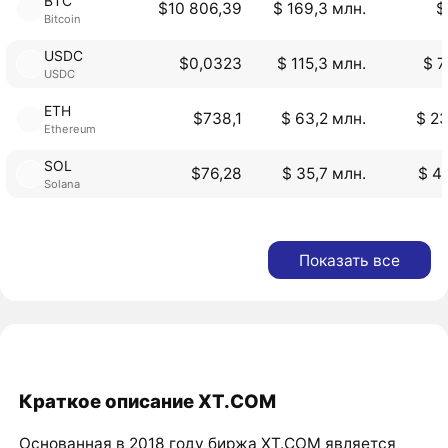
BTC
$10 806,39
$ 169,3 млн.
$
Bitcoin
USDC
$0,0323
$ 115,3 млн.
$ 7
USDC
ETH
$738,1
$ 63,2 млн.
$ 23
Ethereum
SOL
$76,28
$ 35,7 млн.
$ 4
Solana
Показать все
Краткое описание XT.COM
Основанная в 2018 году биржа XT.COM является