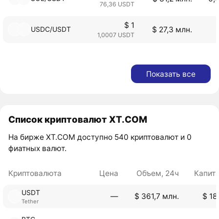
76,36 USDT
$ 1
USDC/USDT
$ 27,3 млн.
1,0007 USDT
Показать все
Список криптовалют XT.COM
На бирже XT.COM доступно 540 криптовалют и 0
фиатных валют.
Криптовалюта
Цена
Объем, 24ч
Капит
USDT
―
$ 361,7 млн.
$ 18
Tether