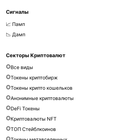
Сигналы
📈 Памп
📉 Дамп
Секторы Криптовалют
Все виды
Токены криптобирж
Токены крипто кошельков
Анонимные криптовалюты
DeFi Токены
Криптовалюты NFT
ТОП Стейблкоинов
Токены метавселенных