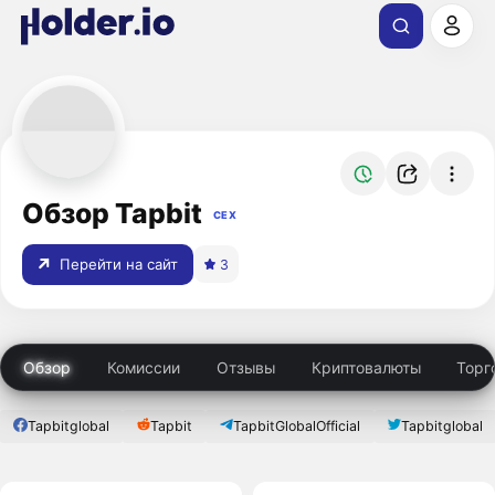
Обзор Tapbit
CEX
Перейти на сайт
3
Обзор
Комиссии
Отзывы
Криптовалюты
Торг
Tapbitglobal
Tapbit
TapbitGlobalOfficial
Tapbitglobal