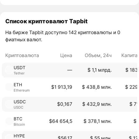
Список криптовалют Tapbit
На бирже Tapbit доступно 142 криптовалюты и 0
фиатных валют.
Криптовалюта
Цена
Объем, 24ч
Капита
USDT
―
$ 1,1 млрд.
$ 183
Tether
ETH
$1 913,19
$ 438,8 млн.
$ 229
Ethereum
USDC
$0,167
$ 432,9 млн.
$ 71
USDC
BTC
$64 654,5
$ 378,1 млн.
$ 
Bitcoin
HYPE
$56,17
$ 55 млн.
$ 12