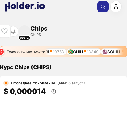
Chips
CHIPS
#9572
CHINU
9575
CHIBI
10753
CHILI
13349
$CHILL
8
Подозрительно похожи
Курс Chips (CHIPS)
Последнее обновление цены: 6 августа
$ 0,000014