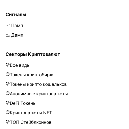
Сигналы
📈 Памп
📉 Дамп
Секторы Криптовалют
Все виды
Токены криптобирж
Токены крипто кошельков
Анонимные криптовалюты
DeFi Токены
Криптовалюты NFT
ТОП Стейблкоинов