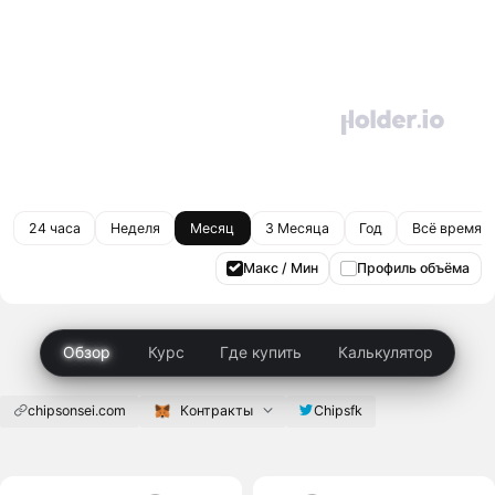
24 часа
Неделя
Месяц
3 Месяца
Год
Всё время
Макс / Мин
Профиль объёма
Обзор
Курс
Где купить
Калькулятор
chipsonsei.com
Контракты
Chipsfk