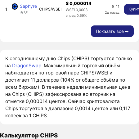
$ 0,000014
Saphyre
$ 11
1
CHIPS/WSEI
Купи
WSEI 0,0003
1,0
2д назад
спред 0.69%
Показать все ➙
К сегодняшнему дню Chips (CHIPS) торгуется только
на
DragonSwap
. Максимальный торговый объём
наблюдается по торговой паре CHIPS/WSEI и
достигает 11 долларов (104% от общего объёма по
всем биржам). В течение недели минимальная цена
на Chips (CHIPS) зафиксирована во вторник на
отметке 0,000014 центов. Сейчас криптовалюта
Chips торгуется в диапазоне 0,0014 центов или 0,117
копеек за 1 CHIPS.
Калькулятор CHIPS