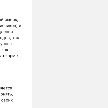
ый рынок,
исчиков) и
дленно
одна, так
рупных
 как
латформе
ляется
онять,
 своих