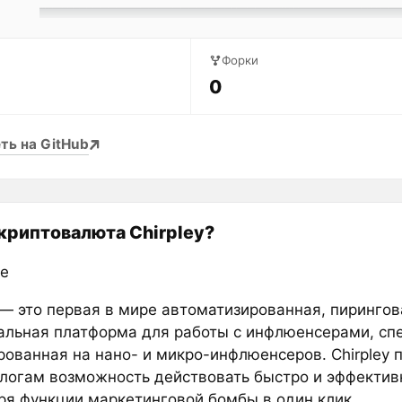
Форки
0
ть на GitHub
 криптовалюта Chirpley?
е
 — это первая в мире автоматизированная, пирингов
альная платформа для работы с инфлюенсерами, сп
рованная на нано- и микро-инфлюенсеров. Chirpley 
логам возможность действовать быстро и эффектив
ря функции маркетинговой бомбы в один клик.