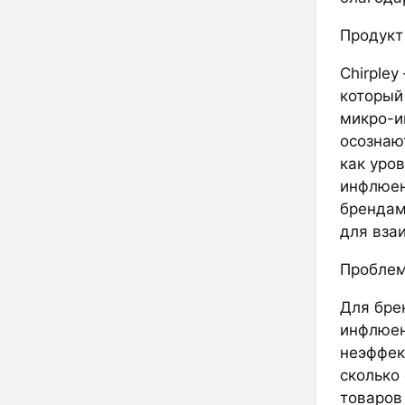
Продукт
Chirple
который
микро-и
осознаю
как уро
инфлюен
брендам
для вза
Пробле
Для бре
инфлюен
неэффек
сколько
товаров 