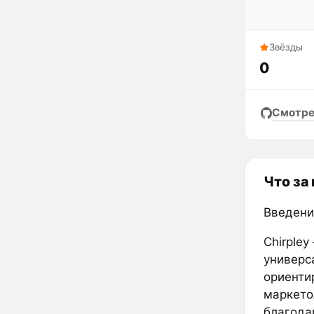
Звёзды
0
Смотре
Что за
Введени
Chirpley
универс
ориенти
маркето
благода