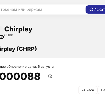
 токенам или биржам
Искат
Chirpley
CHRP
43
irpley (CHRP)
нее обновление цены: 6 августа
,000088
24 часа
Не