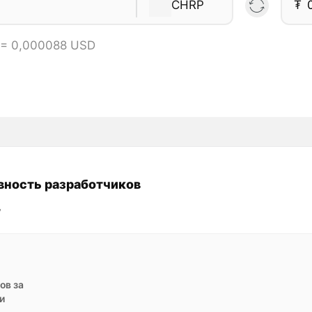
CHRP
₮
 = 0,000088 USD
вность разработчиков
y
ов за
и