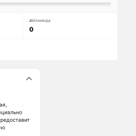
Команда
0
ая,
ециально
предоставит
но