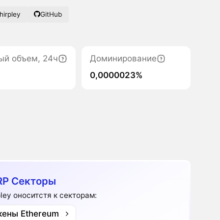
hirpley
GitHub
ый объем, 24ч
Доминирование
0,0000023%
P Секторы
pley оноситстя к секторам:
кены Ethereum