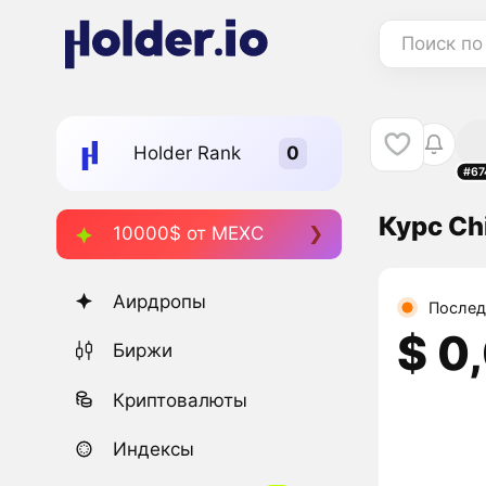
Поиск по
Holder Rank
#67
Курс Ch
10000$ от MEXC
Аирдропы
Послед
$ 0
Биржи
Криптовалюты
Индексы