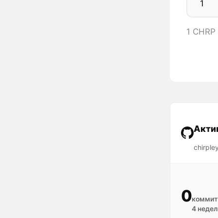
1 CHRP
Акти
chirple
0
коммит
4 недел