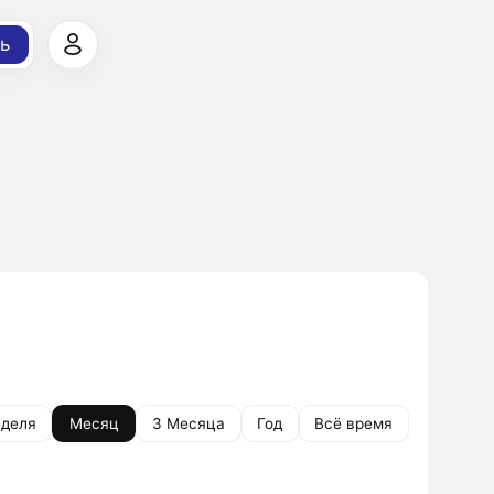
ь
деля
Месяц
3 Месяца
Год
Всё время