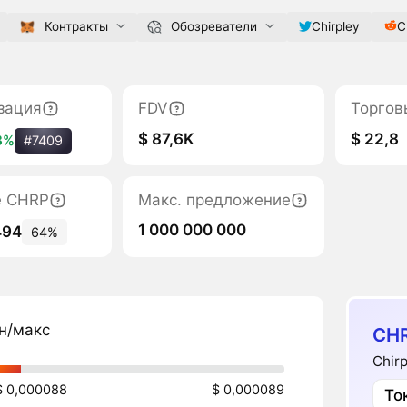
Контракты
Обозреватели
Chirpley
C
зация
FDV
Торгов
$ 87,6K
$ 22,8
3%
#7409
е CHRP
Макс. предложение
1 000 000 000
494
64%
н/макс
CHR
Chir
$ 0,000088
$ 0,000089
То