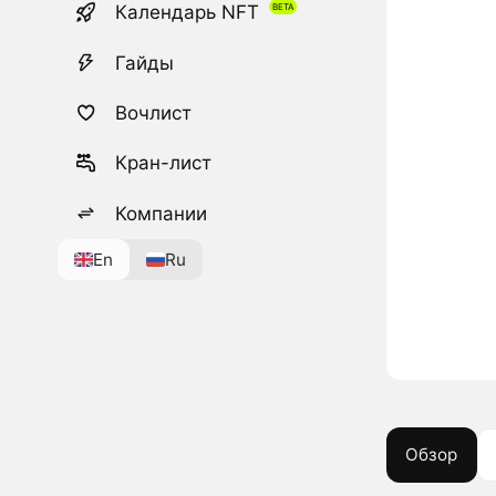
Календарь NFT
Гайды
Вочлист
Кран-лист
Компании
En
Ru
Обзор