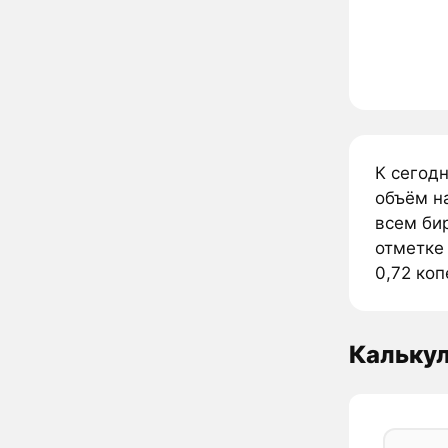
К сегодн
объём н
всем бир
отметке 
0,72 коп
Кальку