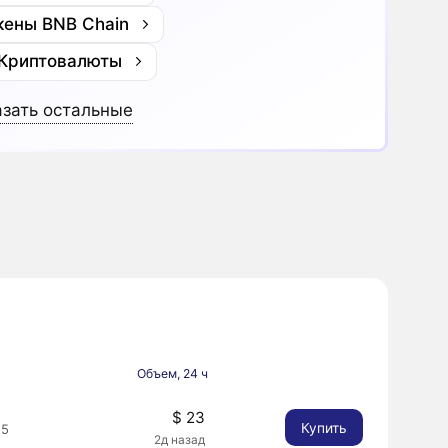
кены BNB Chain
 Криптовалюты
зать остальные
Объем, 24 ч
$ 23
Купить
15
2д назад