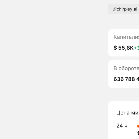
chirpley.ai
Капитали
$ 55,8K
+
В оборот
636 788 
Цена ми
24 ч