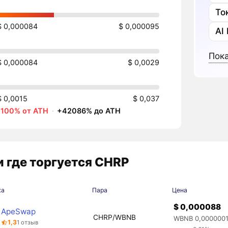
То
$ 0,000084
$ 0,000095
AI
Пока
$ 0,000084
$ 0,0029
$ 0,0015
$ 0,037
-100% от ATH
·
+42086% до ATH
 где торгуется CHRP
жа
Пара
Цена
$ 0,000088
ApeSwap
CHRP/WBNB
WBNB 0,000000
1,3
1 отзыв