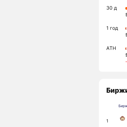
30 д
1 год
ATH
Биржи
Бир
1