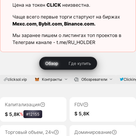
Цена на токен
CLICK
неизвестна.
Чаще всего первые торги стартуют на биржах
Mexc.com
,
Bybit.com
,
Binance.com
.
Мы заранее пишем о листингах топ проектов в
Телеграм канале -
t.me/RU_HOLDER
Обзор
Где купить
clicksol.vip
Контракты
Обозреватели
Clicki
Капитализация
FDV
$ 5,8K
$ 5,8K
%
#12155
Торговый объем, 24ч
Доминирование