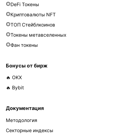
DeFi Токены
Криптовалюты NFT
ТОП Стейблкоинов
Токены метавселенных
Фан токены
Бонусы от бирж
🔥 OKX
🔥 Bybit
Документация
Методология
Секторные индексы