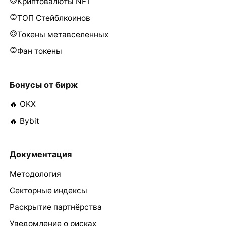
Криптовалюты NFT
ТОП Стейблкоинов
Токены метавселенных
Фан токены
Бонусы от бирж
🔥 OKX
🔥 Bybit
Документация
Методология
Секторные индексы
Раскрытие партнёрства
Уведомление о рисках