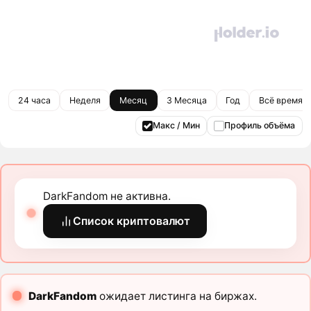
24 часа
Неделя
Месяц
3 Месяца
Год
Всё время
Макс / Мин
Профиль объёма
DarkFandom не активна.
Список криптовалют
DarkFandom
ожидает листинга на биржах.