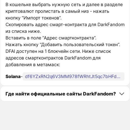
В кошельке выбрать нужную сеть и далее в разделе
криптовалют пролистать в самый низ - нажать
кнопку “Импорт токенов”.
Скопировать адрес смарт-контракта для DarkFandom
из списка ниже.
Вставить в поле “Адрес смартконтракта”.
Нажать кнопку “Добавить пользовательский токен”.
DFAI доступен на 1 блокчейн сети. Ниже список
адресов смартконтрактов DarkFandom для
добавления в метамаск:
Solana
-
df6YZxRN2q6V3MM978fWRhtJt5qc7bHFdcB4CPWMq5B
Где найти официальные сайты DarkFandom?