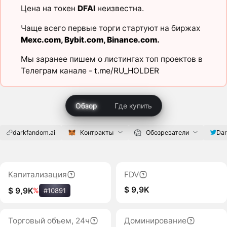
Цена на токен
DFAI
неизвестна.
Чаще всего первые торги стартуют на биржах
Mexc.com
,
Bybit.com
,
Binance.com
.
Мы заранее пишем о листингах топ проектов в
Телеграм канале -
t.me/RU_HOLDER
Обзор
Где купить
darkfandom.ai
Контракты
Обозреватели
Dar
Капитализация
FDV
$ 9,9K
$ 9,9K
%
#10891
Торговый объем, 24ч
Доминирование