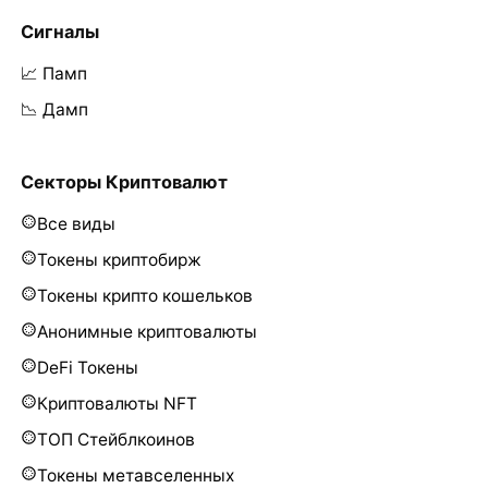
Сигналы
📈 Памп
📉 Дамп
Секторы Криптовалют
Все виды
Токены криптобирж
Токены крипто кошельков
Анонимные криптовалюты
DeFi Токены
Криптовалюты NFT
ТОП Стейблкоинов
Токены метавселенных