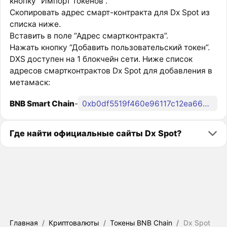
кнопку “Импорт токенов”.
Скопировать адрес смарт-контракта для Dx Spot из
списка ниже.
Вставить в поле “Адрес смартконтракта”.
Нажать кнопку “Добавить пользовательский токен”.
DXS доступен на 1 блокчейн сети. Ниже список
адресов смартконтрактов Dx Spot для добавления в
метамаск:
BNB Smart Chain
-
0xb0df5519f460e96117c12ea667557b161866189c
Где найти официальные сайты Dx Spot?
Главная
/
Криптовалюты
/
Токены BNB Chain
/
Dx Spot