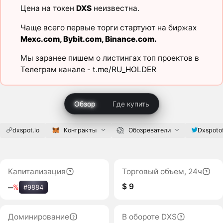
Цена на токен
DXS
неизвестна.
Чаще всего первые торги стартуют на биржах
Mexc.com
,
Bybit.com
,
Binance.com
.
Мы заранее пишем о листингах топ проектов в
Телеграм канале -
t.me/RU_HOLDER
Обзор
Где купить
dxspot.io
Контракты
Обозреватели
Dxspotof
Капитализация
Торговый объем, 24ч
$ 9
‒
%
#9884
Доминирование
В обороте DXS