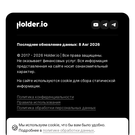
Последнее обновление данных: 8 Авг 2026
© 2017 - 2026 Holder.io | Все права защищены.
Не оказывает финансовых услуг. Вся информация
представленная на сайте носит ознакомительный
характер.
На сайте используются cookie для сбора статической
информации.
Политика конфиденциальности
Правила использования
Политика обработки персональных данных
Продукты
Мы используем cookie, что бы вам было удобно.
🍪
Ethereum GAS Tracker
Подробнее в
политике обработки данных
.