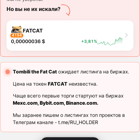
Но вы не их искали?
FATCAT
4154
0,00000036 $
+3,81%
Tombili the Fat Cat
ожидает листинга на биржах.
Цена на токен
FATCAT
неизвестна.
Чаще всего первые торги стартуют на биржах
Mexc.com
,
Bybit.com
,
Binance.com
.
Мы заранее пишем о листингах топ проектов в
Телеграм канале -
t.me/RU_HOLDER