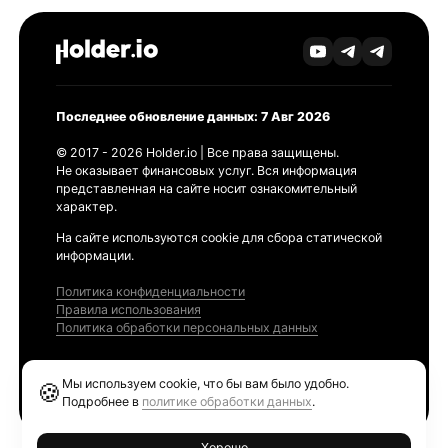
Последнее обновление данных: 7 Авг 2026
© 2017 - 2026 Holder.io | Все права защищены.
Не оказывает финансовых услуг. Вся информация
представленная на сайте носит ознакомительный
характер.
На сайте используются cookie для сбора статической
информации.
Политика конфиденциальности
Правила использования
Политика обработки персональных данных
Продукты
Мы используем cookie, что бы вам было удобно.
🍪
Ethereum GAS Tracker
Подробнее в
политике обработки данных
.
Хорошо