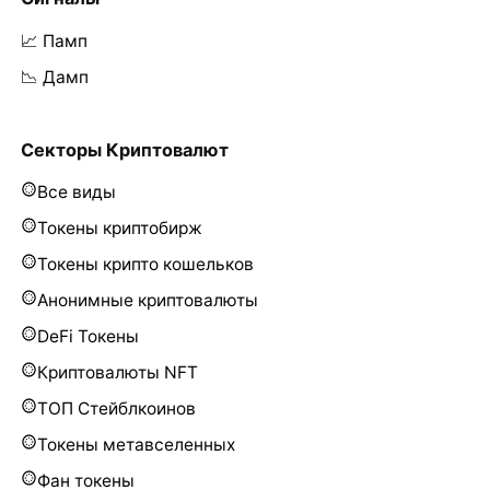
📈 Памп
📉 Дамп
Секторы Криптовалют
Все виды
Токены криптобирж
Токены крипто кошельков
Анонимные криптовалюты
DeFi Токены
Криптовалюты NFT
ТОП Стейблкоинов
Токены метавселенных
Фан токены