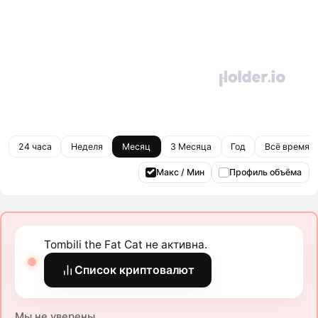
24 часа
Неделя
Месяц
3 Месяца
Год
Всё время
Макс / Мин
Профиль объёма
Tombili the Fat Cat не активна.
Список криптовалют
Мы не уверены.