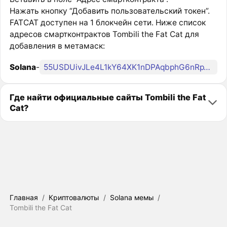
Нажать кнопку “Добавить пользовательский токен”.
FATCAT доступен на 1 блокчейн сети. Ниже список
адресов смартконтрактов Tombili the Fat Cat для
добавления в метамаск:
Solana
-
55USDUivJLe4L1kY64XK1nDPAqbphG6nRpTjk2iZ5PwG
Где найти официальные сайты Tombili the Fat
Cat?
Главная
/
Криптовалюты
/
Solana мемы
/
Tombili the Fat Cat