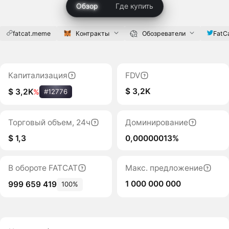
Обзор
Где купить
fatcat.meme
Контракты
Обозреватели
FatC
Капитализация
FDV
$ 3,2K
$ 3,2K
%
#12776
Торговый объем, 24ч
Доминирование
$ 1,3
0,00000013%
В обороте FATCAT
Макс. предложение
1 000 000 000
999 659 419
100%