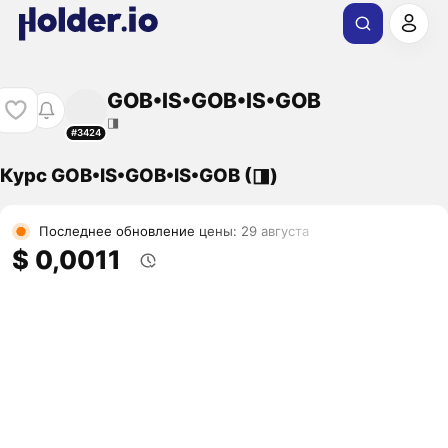
GOB•IS•GOB•IS•GOB
◨
#3424
Курс GOB•IS•GOB•IS•GOB (◨)
Последнее обновление цены: 29 августа
$ 0,0011