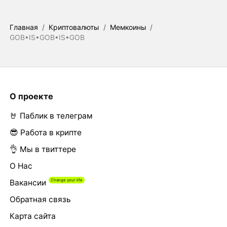
Главная
/
Криптовалюты
/
Мемкоины
/
GOB•IS•GOB•IS•GOB
О проекте
🤘 Паблик в телеграм
😎 Работа в крипте
👌 Мы в твиттере
О Нас
Вакансии
Обратная связь
Карта сайта