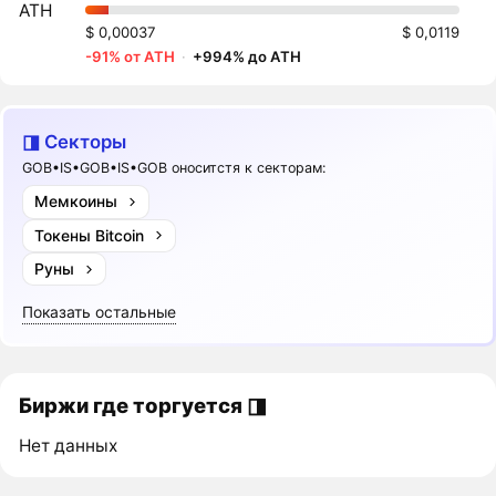
ATH
$ 0,00037
$ 0,0119
-91% от ATH
·
+994% до ATH
◨ Секторы
GOB•IS•GOB•IS•GOB оноситстя к секторам:
Мемкоины
Токены Bitcoin
Руны
Показать остальные
Биржи где торгуется ◨
Нет данных