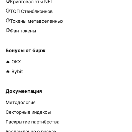
Криптовалюты NFT
ТОП Стейблкоинов
Токены метавселенных
Фан токены
Бонусы от бирж
🔥 OKX
🔥 Bybit
Документация
Методология
Секторные индексы
Раскрытие партнёрства
Уведомление о рисках