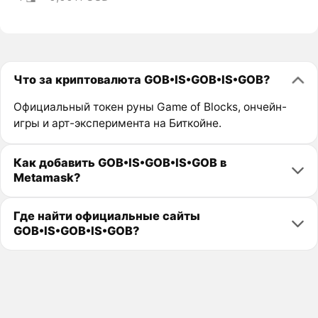
Что за криптовалюта GOB•IS•GOB•IS•GOB?
Официальный токен руны Game of Blocks, ончейн-
игры и арт-эксперимента на Биткойне.
Как добавить GOB•IS•GOB•IS•GOB в
Metamask?
Где найти официальные сайты
GOB•IS•GOB•IS•GOB?