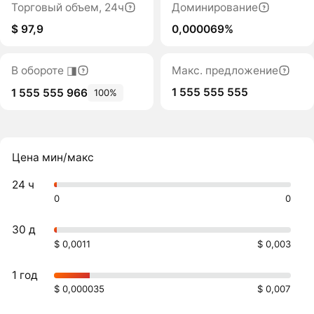
Торговый объем, 24ч
Доминирование
$ 97,9
0,000069%
В обороте ◨
Макс. предложение
1 555 555 555
1 555 555 966
100%
Цена мин/макс
24 ч
0
0
30 д
$ 0,0011
$ 0,003
1 год
$ 0,000035
$ 0,007