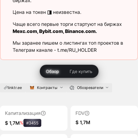
биржах.
Цена на токен
◨
неизвестна.
Чаще всего первые торги стартуют на биржах
Mexc.com
,
Bybit.com
,
Binance.com
.
Мы заранее пишем о листингах топ проектов в
Телеграм канале -
t.me/RU_HOLDER
Обзор
Где купить
linktr.ee
Контракты
Обозреватели
Капитализация
FDV
$ 1,7M
$ 1,7M
%
#3455