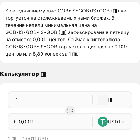
К сегодняшнему дню GOB•IS•GOB•IS•GOB (◨) не
торгуется на отслеживаемых нами биржах. В
течение недели минимальная цена на
GOB•IS•GOB•IS•GOB (◨) зафиксирована в пятницу
на отметке 0,0011 центов. Сейчас криптовалюта
GOB•IS•GOB•IS•GOB торгуется в диапазоне 0,109
центов или 8,89 копеек за 1 ◨.
Калькулятор ◨
◨
₮
USDT
1 ◨ = 0,0011 USD