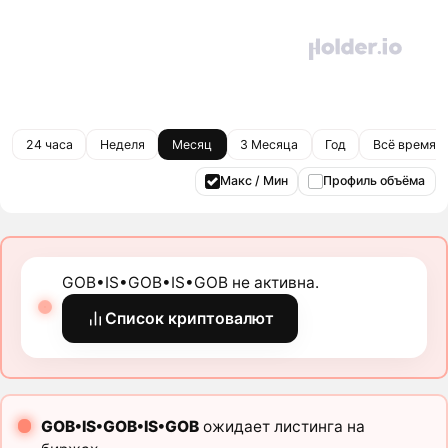
24 часа
Неделя
Месяц
3 Месяца
Год
Всё время
Макс / Мин
Профиль объёма
GOB•IS•GOB•IS•GOB не активна.
Список криптовалют
GOB•IS•GOB•IS•GOB
ожидает листинга на