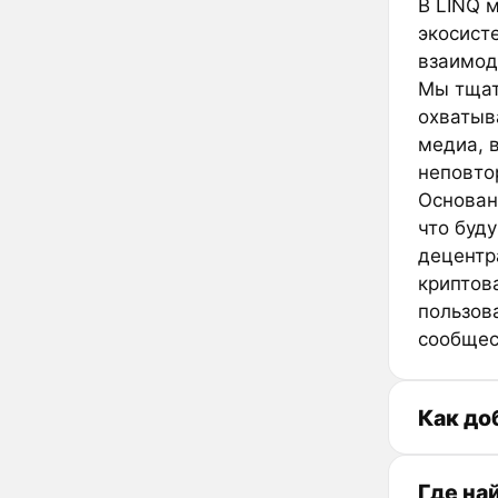
В LINQ 
экосист
взаимод
Мы тщат
охватыв
медиа, 
неповто
Основан
что буд
децентр
криптов
пользов
сообщес
Как до
Где на