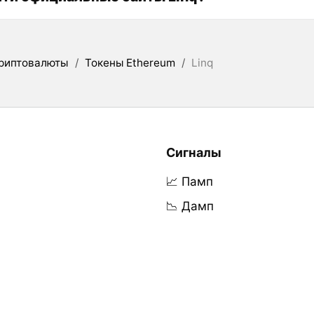
риптовалюты
/
Токены Ethereum
/
Linq
Сигналы
📈 Памп
📉 Дамп