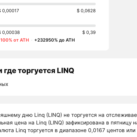
$ 0,00017
$ 0,0628
$ 0,00038
$ 0,39
-100% от ATH
·
+232950% до ATH
 где торгуется LINQ
ных
няшнему дню Linq (LINQ) не торгуется на отслежива
ная цена на Linq (LINQ) зафиксирована в пятницу н
люта Linq торгуется в диапазоне 0,0167 центов или 1