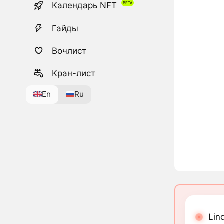
Календарь NFT
Гайды
Вочлист
Кран-лист
En
Ru
Lin