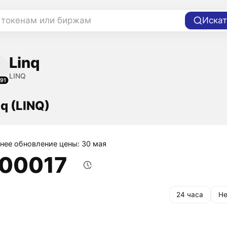
 токенам или биржам
Искат
Linq
LINQ
91
q (LINQ)
нее обновление цены: 30 мая
,00017
24 часа
Не