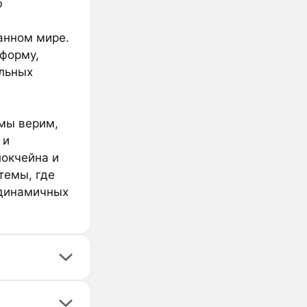
ю
анном мире.
форму,
льных
мы верим,
 и
локчейна и
темы, где
 динамичных