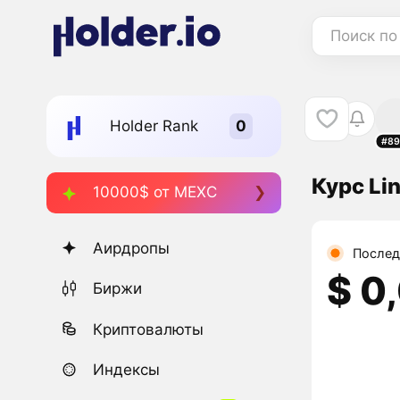
Поиск по
Holder Rank
#89
Курс Lin
10000$ от MEXC
Аирдропы
Послед
$ 0
Биржи
Криптовалюты
Индексы