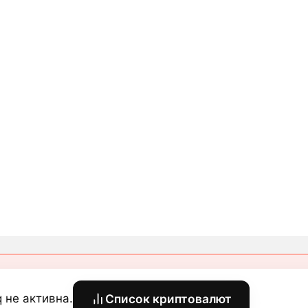
q не активна.
Список криптовалют