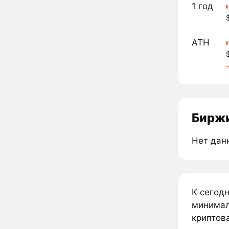
1 год
ATH
Биржи
Нет дан
К сегод
минималь
криптова