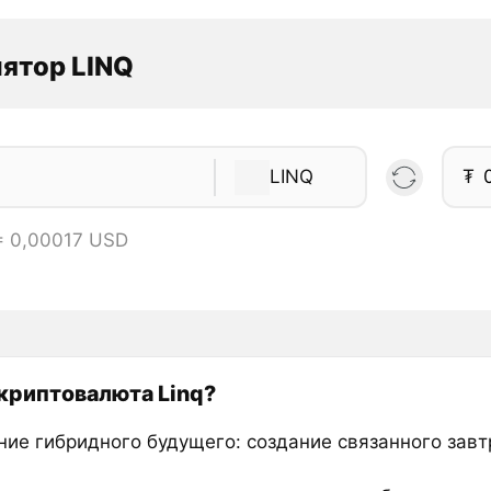
ятор LINQ
LINQ
₮
= 0,00017 USD
 криптовалюта Linq?
ние гибридного будущего: создание связанного зав