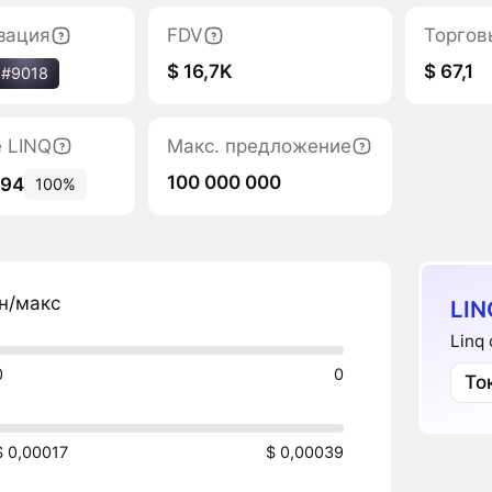
зация
FDV
Торгов
$ 16,7K
$ 67,1
#9018
е LINQ
Макс. предложение
100 000 000
394
100%
н/макс
LIN
Linq
0
0
То
$ 0,00017
$ 0,00039