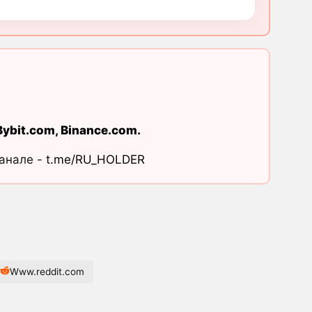
Bybit.com
,
Binance.com
.
канале -
t.me/RU_HOLDER
Www.reddit.com