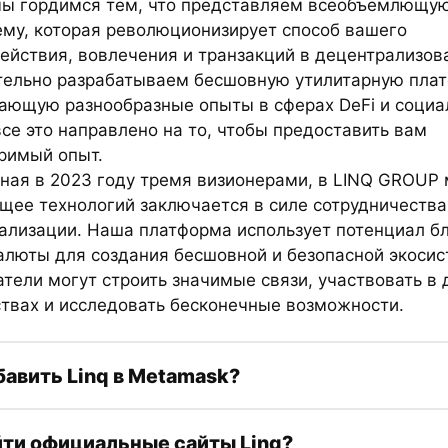
мы гордимся тем, что представляем всеобъемлющу
ему, которая революционизирует способ вашего
ействия, вовлечения и транзакций в децентрализов
ельно разрабатываем бесшовную утилитарную плат
ающую разнообразные опыты в сферах DeFi и социа
все это направлено на то, чтобы предоставить вам
римый опыт.
ная в 2023 году тремя визионерами, в LINQ GROUP 
ущее технологий заключается в силе сотрудничества
ализации. Наша платформа использует потенциал б
алюты для создания бесшовной и безопасной экосис
атели могут строить значимые связи, участвовать в
твах и исследовать бесконечные возможности.
бавить Linq в Metamask?
йти официальные сайты Linq?