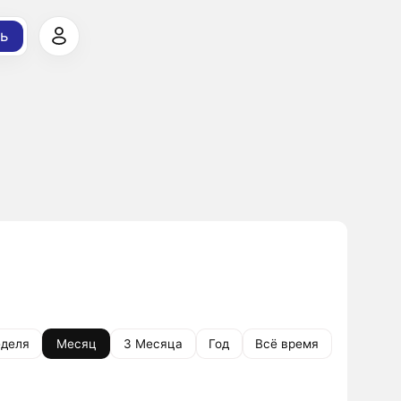
ь
деля
Месяц
3 Месяца
Год
Всё время