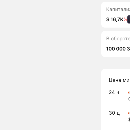
Капитали
$ 16,7K
%
В оборот
100 000 
Цена ми
24 ч
30 д