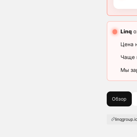
Linq
о
Цена 
Чаще 
Мы за
Обзор
linqgroup.i