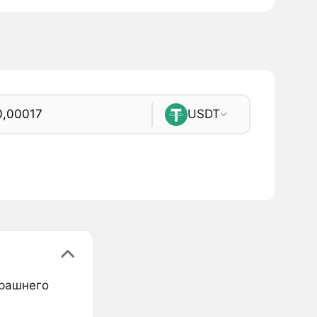
USDT
трашнего