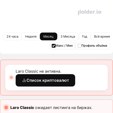
24 часа
Неделя
Месяц
3 Месяца
Год
Всё время
Макс / Мин
Профиль объёма
Laro Classic не активна.
Список криптовалют
Laro Classic
ожидает листинга на биржах.