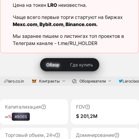
Цена на токен
LRO
неизвестна.
Чаще всего первые торги стартуют на биржах
Mexc.com
,
Bybit.com
,
Binance.com
.
Мы заранее пишем о листингах топ проектов в
Телеграм канале -
t.me/RU_HOLDER
Обзор
Где купить
laro.co.in
Контракты
Обозреватели
Laroclas
Капитализация
FDV
$ 201,2M
‒
%
#8065
Торговый объем, 24ч
Доминирование