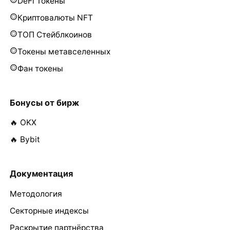
DeFi Токены
Криптовалюты NFT
ТОП Стейблкоинов
Токены метавселенных
Фан токены
Бонусы от бирж
🔥 OKX
🔥 Bybit
Документация
Методология
Секторные индексы
Раскрытие партнёрства