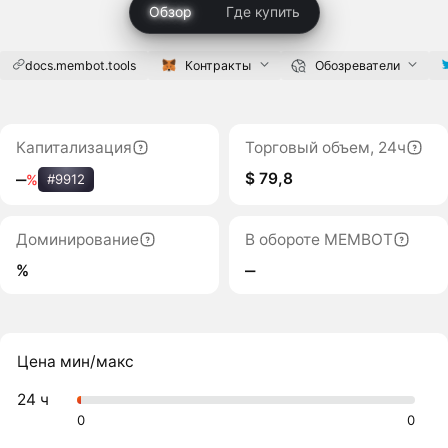
Обзор
Где купить
docs.membot.tools
Контракты
Обозреватели
Капитализация
Торговый объем, 24ч
$ 79,8
‒
%
#9912
Доминирование
В обороте MEMBOT
%
‒
Цена мин/макс
24 ч
0
0