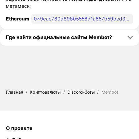
метамаск:
Ethereum
-
0x9eac760d89805558d1a657b59bed313766e09e61
Где найти официальные сайты Membot?
Главная
/
Криптовалюты
/
Discord-боты
/
Membot
О проекте