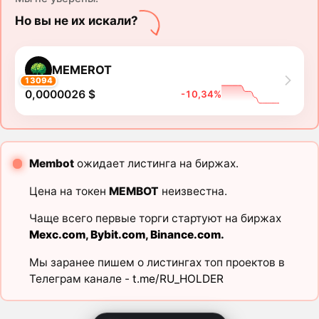
Но вы не их искали?
MEMEROT
13094
0,0000026 $
-10,34%
Membot
ожидает листинга на биржах.
Цена на токен
MEMBOT
неизвестна.
Чаще всего первые торги стартуют на биржах
Mexc.com
,
Bybit.com
,
Binance.com
.
Мы заранее пишем о листингах топ проектов в
Телеграм канале -
t.me/RU_HOLDER