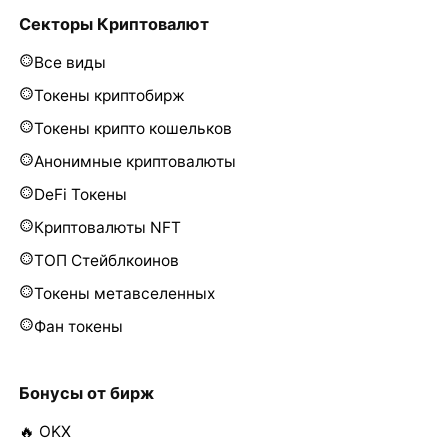
Секторы Криптовалют
Все виды
Токены криптобирж
Токены крипто кошельков
Анонимные криптовалюты
DeFi Токены
Криптовалюты NFT
ТОП Стейблкоинов
Токены метавселенных
Фан токены
Бонусы от бирж
🔥 OKX