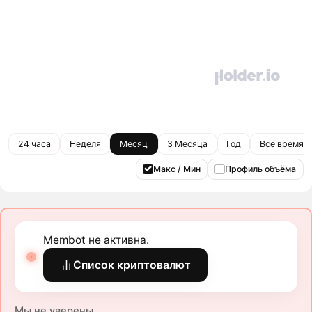
24 часа
Неделя
Месяц
3 Месяца
Год
Всё время
Макс / Мин
Профиль объёма
Membot не активна.
Список криптовалют
Мы не уверены.