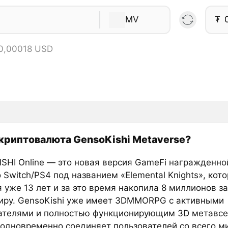
MV
₮
 0,00018 USD
 криптовалюта GensoKishi Metaverse?
SHI Online — это новая версия GameFi награжденно
 Switch/PS4 под названием «Elemental Knights», кот
 уже 13 лет и за это время накопила 8 миллионов за
иру. GensoKishi уже имеет 3DMMORPG с активными
ателями и полностью функционирующим 3D метавсе
 одновременно соединяет пользователей со всего ми