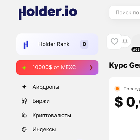
Поиск по
Holder Rank
#63
Курс Ge
10000$ от MEXC
Аирдропы
Послед
$ 0
Биржи
Криптовалюты
Индексы