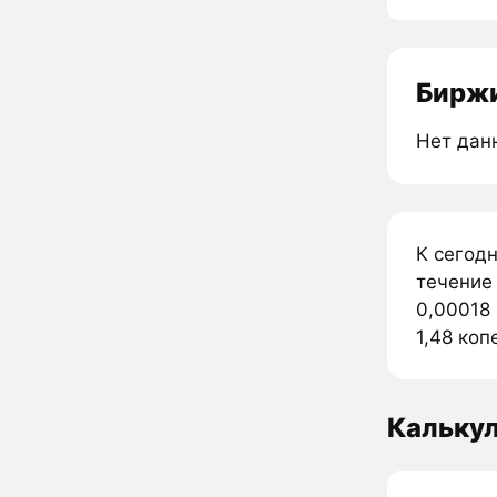
Биржи
Нет дан
К сегод
течение
0,00018 
1,48 коп
Кальку