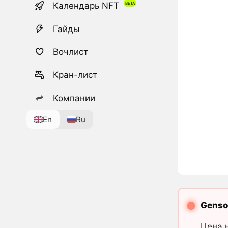
Календарь NFT
Гайды
Вочлист
Кран-лист
Компании
En
Ru
Genso
Цена 