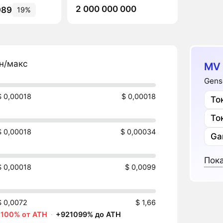
2 000 000 000
989
19%
н/макс
MV
Gens
$ 0,00018
$ 0,00018
То
То
$ 0,00018
$ 0,00034
Ga
Пока
$ 0,00018
$ 0,0099
$ 0,0072
$ 1,66
-100% от ATH
·
+921099% до ATH