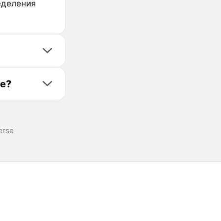
еделения
se?
erse