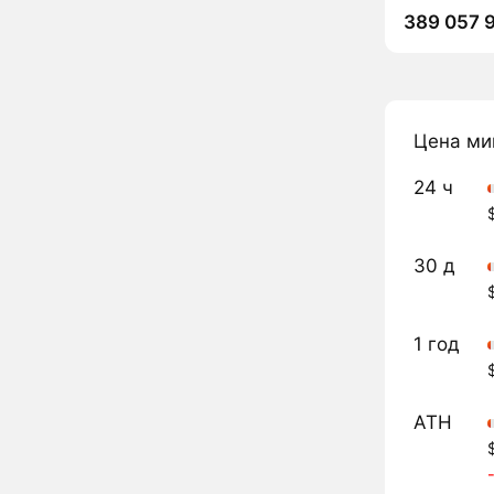
389 057 
Цена ми
24 ч
30 д
1 год
ATH