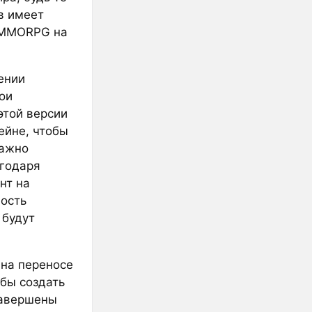
в имеет
 MMORPG на
ении
ои
этой версии
ейне, чтобы
Важно
агодаря
нт на
ость
 будут
 на переносе
бы создать
завершены