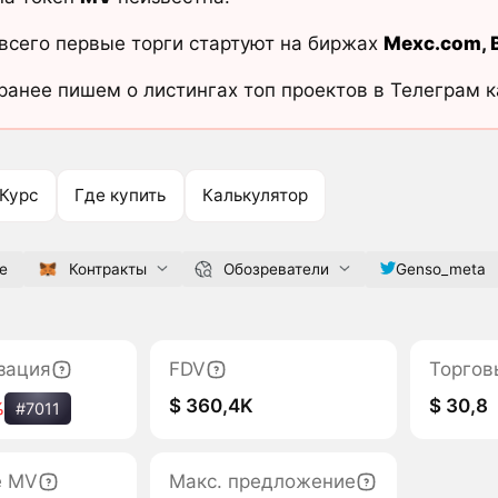
всего первые торги стартуют на биржах
Mexc.com
,
ранее пишем о листингах топ проектов в Телеграм 
Курс
Где купить
Калькулятор
e
Контракты
Обозреватели
Genso_meta
зация
FDV
Торгов
$ 360,4K
$ 30,8
%
#7011
е MV
Макс. предложение