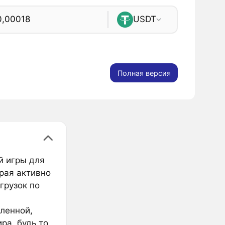
USDT
Полная версия
й игры для
орая активно
грузок по
ленной,
ра, будь то