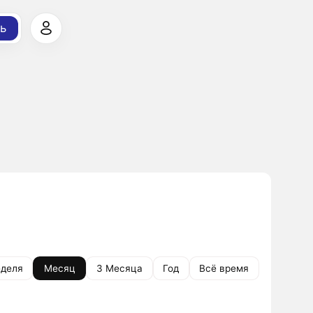
ь
деля
Месяц
3 Месяца
Год
Всё время