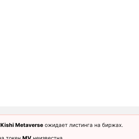
Kishi Metaverse
ожидает листинга на биржах.
на токен
MV
неизвестна.