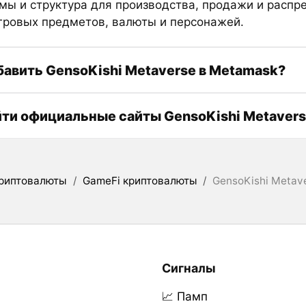
мы и структура для производства, продажи и распр
гровых предметов, валюты и персонажей.
бавить GensoKishi Metaverse в Metamask?
йти официальные сайты GensoKishi Metaver
риптовалюты
/
GameFi криптовалюты
/
GensoKishi Metav
Сигналы
📈 Памп