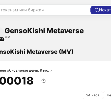
 токенам или биржам
Искат
GensoKishi Metaverse
MV
39
nsoKishi Metaverse (MV)
нее обновление цены: 9 июля
,00018
24 часа
Не