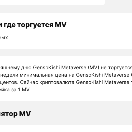
 где торгуется MV
ных
няшнему дню GensoKishi Metaverse (MV) не торгуетс
 недели минимальная цена на GensoKishi Metaverse 
центов. Сейчас криптовалюта GensoKishi Metaverse 
ейка за 1 MV.
лятор MV