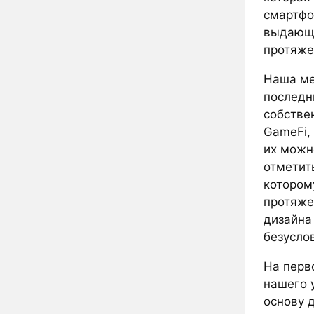
смартфо
выдающи
протяжен
Наша ме
последн
собстве
GameFi,
их можн
отметит
котором
протяже
дизайна
безусло
На перв
нашего 
основу 