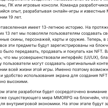
ны, ПК или игровые консоли. Команда разработчико
йся опыт, разрабатывая онлайн-игры и известные
ии 19 лет.
тавселенная имеет 13-летнюю историю. На протяж
их 13 лет мы позволяли пользователям создавать св
нные скины, персонажей, карты и оружие. Теперь, в 
 все эти предметы будут зарегистрированы на блокч
о было передавать, продавать и покупать как NFT. 
ь, что мы усовершенствовали интерфейс (UI/UX), бл
у пользователи могут создавать оригинальный конте
нии всей жизни этой игры. Именно поэтому возможн
 и удобство использования экрана для создания NFT
вно высокими.
ом этапе разработки будет сосредоточено внимание
уже существующего мира MMORPG на блокчейн, что
для внутриигровой экономики. На этом этапе будут 