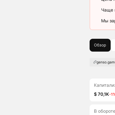
Чаще 
Мы за
Обзор
genso.gam
Капитали
$ 70,1K
-1
В оборот