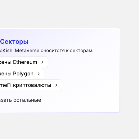
 Секторы
oKishi Metaverse оноситстя к секторам:
кены Ethereum
кены Polygon
meFi криптовалюты
зать остальные