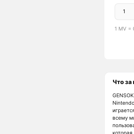
1 MV =
Что за
GENSOKI
Nintendo
играется
всему м
пользов
которая