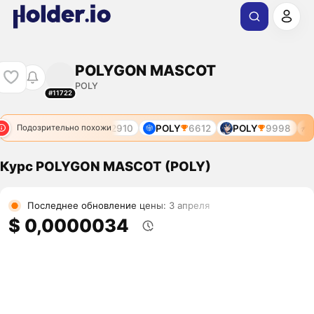
POLYGON MASCOT
POLY
#11722
POLY
2910
POLY
6612
POLY
9998
P
Подозрительно похожи
Курс POLYGON MASCOT (POLY)
Последнее обновление цены: 3 апреля
$ 0,0000034