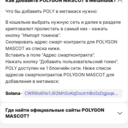
Как добавить POLYGON MASCOT в Metamask?
Что бы добавить POLY в метамаск нужно:
В кошельке выбрать нужную сеть и далее в разделе
криптовалют пролистать в самый низ - нажать
кнопку “Импорт токенов”.
Скопировать адрес смарт-контракта для POLYGON
MASCOT из списка ниже.
Вставить в поле “Адрес смартконтракта”.
Нажать кнопку “Добавить пользовательский токен”.
POLY доступен на 1 блокчейн сети. Ниже список
адресов смартконтрактов POLYGON MASCOT для
добавления в метамаск:
Solana
-
CWR9o6fei1J92MhSoKqDootrhBo5zDgjsqeQecSzpump
Где найти официальные сайты POLYGON
MASCOT?