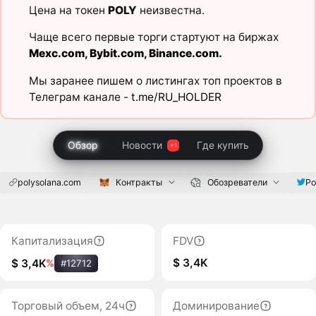
Цена на токен
POLY
неизвестна.
Чаще всего первые торги стартуют на биржах
Mexc.com
,
Bybit.com
,
Binance.com
.
Мы заранее пишем о листингах топ проектов в
Телеграм канале -
t.me/RU_HOLDER
Обзор
Новости
Где купить
polysolana.com
Контракты
Обозреватели
Po
Капитализация
FDV
$ 3,4K
$ 3,4K
%
#12712
Торговый объем, 24ч
Доминирование