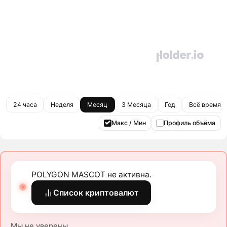
24 часа
Неделя
Месяц
3 Месяца
Год
Всё время
Макс / Мин
Профиль объёма
POLYGON MASCOT не активна.
Список криптовалют
Мы не уверены.