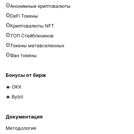
Анонимные криптовалюты
DeFi Токены
Криптовалюты NFT
ТОП Стейблкоинов
Токены метавселенных
Фан токены
Бонусы от бирж
🔥 OKX
🔥 Bybit
Документация
Методология