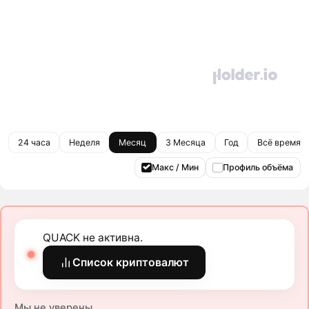
24 часа
Неделя
Месяц
3 Месяца
Год
Всё время
Макс / Мин
Профиль объёма
QUACK не активна.
Список криптовалют
Мы не уверены.