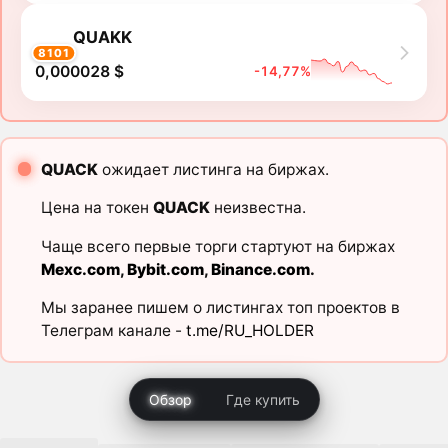
QUAKK
8101
0,000028 $
-14,77%
QUACK
ожидает листинга на биржах.
Цена на токен
QUACK
неизвестна.
Чаще всего первые торги стартуют на биржах
Mexc.com
,
Bybit.com
,
Binance.com
.
Мы заранее пишем о листингах топ проектов в
Телеграм канале -
t.me/RU_HOLDER
Обзор
Где купить