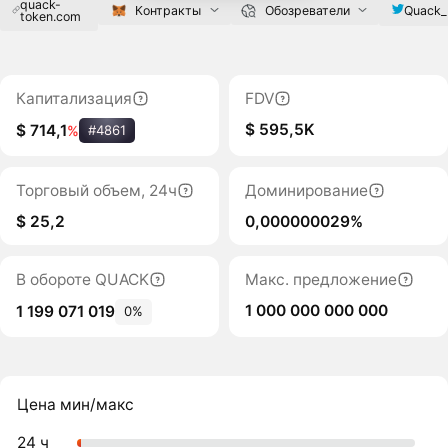
quack-
Quack
Контракты
Обозреватели
token.com
Капитализация
FDV
$ 595,5K
$ 714,1
%
#4861
Торговый объем, 24ч
Доминирование
$ 25,2
0,000000029%
В обороте QUACK
Макс. предложение
1 000 000 000 000
1 199 071 019
0%
Цена мин/макс
24 ч