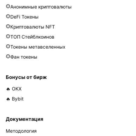
Анонимные криптовалюты
DeFi Токены
Криптовалюты NFT
ТОП Стейблкоинов
Токены метавселенных
Фан токены
Бонусы от бирж
🔥 OKX
🔥 Bybit
Документация
Методология