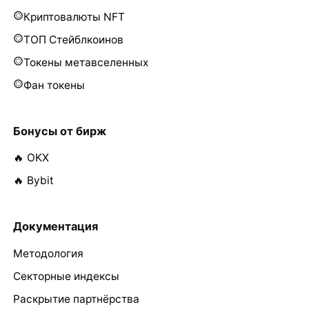
Криптовалюты NFT
ТОП Стейблкоинов
Токены метавселенных
Фан токены
Бонусы от бирж
🔥 OKX
🔥 Bybit
Документация
Методология
Секторные индексы
Раскрытие партнёрства