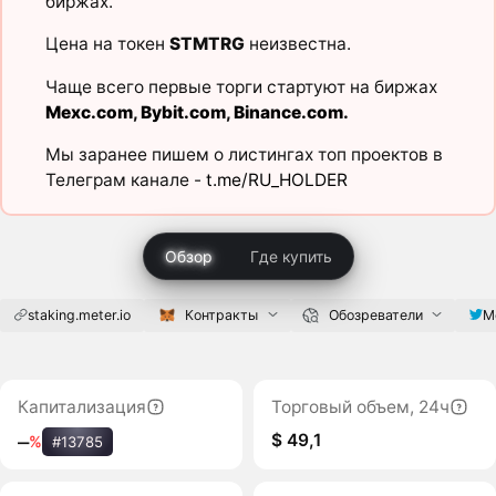
биржах.
Цена на токен
STMTRG
неизвестна.
Чаще всего первые торги стартуют на биржах
Mexc.com
,
Bybit.com
,
Binance.com
.
Мы заранее пишем о листингах топ проектов в
Телеграм канале -
t.me/RU_HOLDER
Обзор
Где купить
staking.meter.io
Контракты
Обозреватели
M
Капитализация
Торговый объем, 24ч
$ 49,1
‒
%
#13785