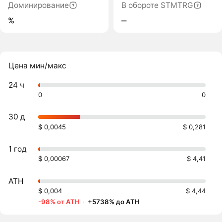
Доминирование
В обороте STMTRG
%
‒
Цена мин/макс
24 ч
0
0
30 д
$ 0,0045
$ 0,281
1 год
$ 0,00067
$ 4,41
ATH
$ 0,004
$ 4,44
-98% от ATH
·
+5738% до ATH