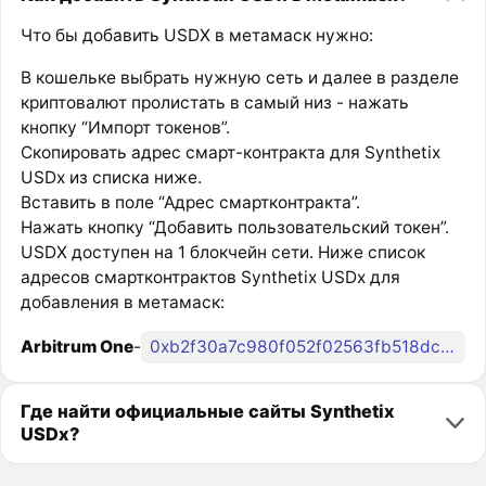
Что бы добавить USDX в метамаск нужно:
В кошельке выбрать нужную сеть и далее в разделе
криптовалют пролистать в самый низ - нажать
кнопку “Импорт токенов”.
Скопировать адрес смарт-контракта для Synthetix
USDx из списка ниже.
Вставить в поле “Адрес смартконтракта”.
Нажать кнопку “Добавить пользовательский токен”.
USDX доступен на 1 блокчейн сети. Ниже список
адресов смартконтрактов Synthetix USDx для
добавления в метамаск:
Arbitrum One
-
0xb2f30a7c980f052f02563fb518dcc39e6bf38175
Где найти официальные сайты Synthetix
USDx?