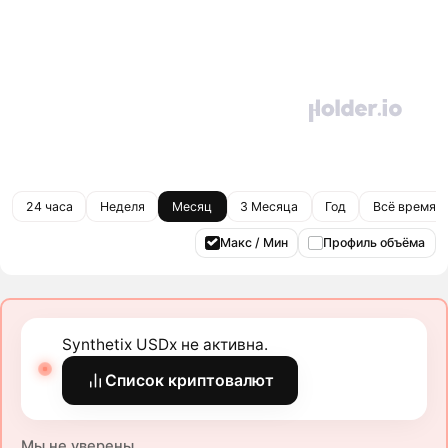
24 часа
Неделя
Месяц
3 Месяца
Год
Всё время
Макс / Мин
Профиль объёма
Synthetix USDx не активна.
Список криптовалют
Мы не уверены.