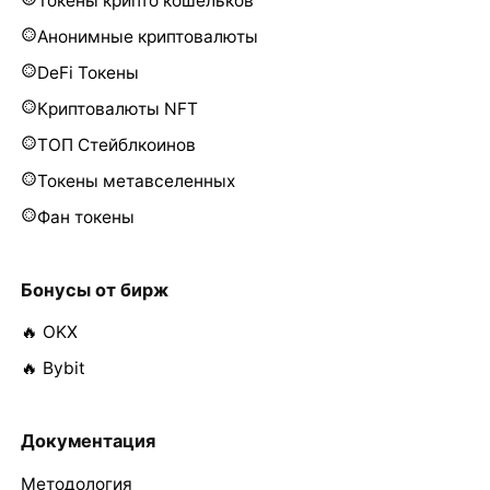
Токены крипто кошельков
Анонимные криптовалюты
DeFi Токены
Криптовалюты NFT
ТОП Стейблкоинов
Токены метавселенных
Фан токены
Бонусы от бирж
🔥 OKX
🔥 Bybit
Документация
Методология