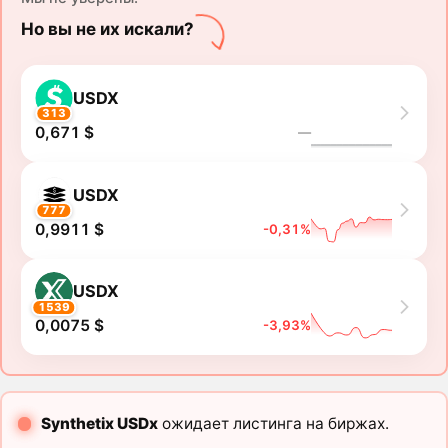
Но вы не их искали?
USDX
313
0,671 $
―
USDX
777
0,9911 $
-0,31%
USDX
1539
0,0075 $
-3,93%
Synthetix USDx
ожидает листинга на биржах.