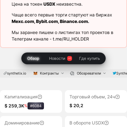
Цена на токен
USDX
неизвестна.
Чаще всего первые торги стартуют на биржах
Mexc.com
,
Bybit.com
,
Binance.com
.
Мы заранее пишем о листингах топ проектов в
Телеграм канале -
t.me/RU_HOLDER
Обзор
Новости
Где купить
synthetix.io
Контракты
Обозреватели
Synthe
Капитализация
Торговый объем, 24ч
$ 20,2
$ 259,3K
%
#6084
Доминирование
В обороте USDX