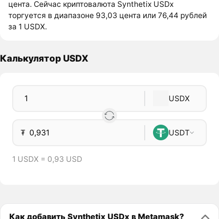
цента. Сейчас криптовалюта Synthetix USDx
торгуется в диапазоне 93,03 цента или 76,44 рублей
за 1 USDX.
Калькулятор USDX
USDX
₮
USDT
1 USDX = 0,93 USD
Как добавить Synthetix USDx в Metamask?