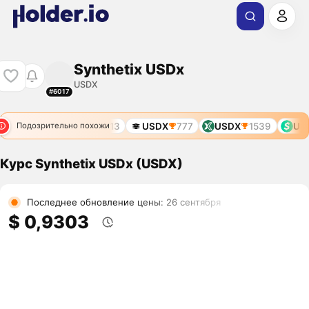
Synthetix USDx
USDX
#6017
USDX
313
USDX
777
USDX
1539
USD
Подозрительно похожи
Курс Synthetix USDx (USDX)
Последнее обновление цены: 26 сентября
$ 0,9303