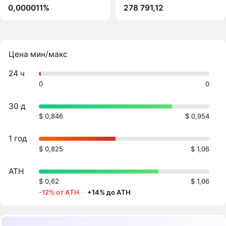
0,000011%
278 791,12
Цена мин/макс
24 ч
0
0
30 д
$ 0,846
$ 0,954
1 год
$ 0,825
$ 1,06
ATH
$ 0,62
$ 1,06
-12% от ATH
·
+14% до ATH