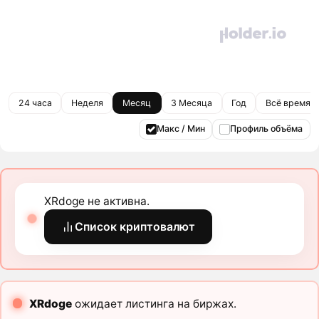
24 часа
Неделя
Месяц
3 Месяца
Год
Всё время
Макс / Мин
Профиль объёма
XRdoge не активна.
Список криптовалют
XRdoge
ожидает листинга на биржах.