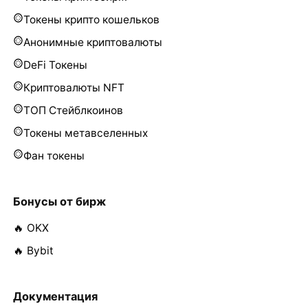
Токены крипто кошельков
Анонимные криптовалюты
DeFi Токены
Криптовалюты NFT
ТОП Стейблкоинов
Токены метавселенных
Фан токены
Бонусы от бирж
🔥 OKX
🔥 Bybit
Документация