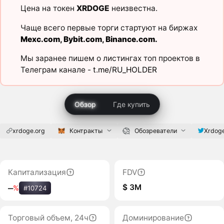
Цена на токен
XRDOGE
неизвестна.
Чаще всего первые торги стартуют на биржах
Mexc.com
,
Bybit.com
,
Binance.com
.
Мы заранее пишем о листингах топ проектов в
Телеграм канале -
t.me/RU_HOLDER
Обзор
Где купить
xrdoge.org
Контракты
Обозреватели
Xrdog
Капитализация
FDV
$ 3M
‒
%
#10724
Торговый объем, 24ч
Доминирование