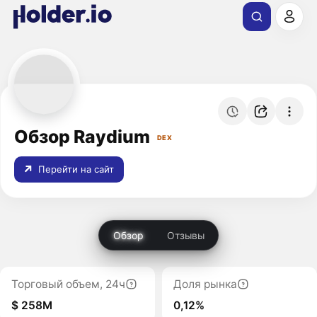
Обзор Raydium
DEX
Перейти на сайт
Обзор
Отзывы
Торговый объем, 24ч
Доля рынка
$ 258M
0,12%