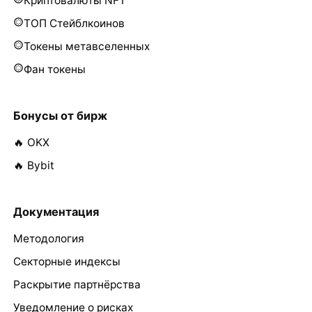
Криптовалюты NFT
ТОП Стейблкоинов
Токены метавселенных
Фан токены
Бонусы от бирж
🔥 OKX
🔥 Bybit
Документация
Методология
Секторные индексы
Раскрытие партнёрства
Уведомление о рисках