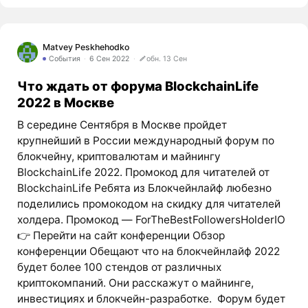
Matvey Peskhehodko
События
6 Сен 2022
обн. 13 Сен
Что ждать от форума BlockchainLife
2022 в Москве
В середине Сентября в Москве пройдет
крупнейший в России международный форум по
блокчейну, криптовалютам и майнингу
BlockchainLife 2022. Промокод для читателей от
BlockchainLife Ребята из Блокчейнлайф любезно
поделились промокодом на скидку для читателей
холдера. Промокод — ForTheBestFollowersHolderIO
👉 Перейти на сайт конференции Обзор
конференции Обещают что на блокчейнлайф 2022
будет более 100 стендов от различных
криптокомпаний. Они расскажут о майнинге,
инвестициях и блокчейн-разработке. Форум будет