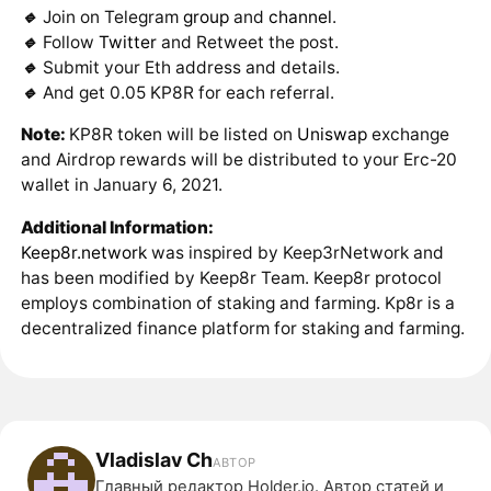
🔹
Join on Telegram
group
and
channel
.
🔹
Follow
Twitter
and Retweet the post.
🔹
Submit your Eth address and details.
🔹
And get 0.05 KP8R for each referral.
Note:
KP8R token will be listed on
Uniswap
exchange
and Airdrop rewards will be distributed to your Erc-20
wallet in January 6, 2021.
Additional Information:
Keep8r.network
was inspired by Keep3rNetwork and
has been modified by Keep8r Team. Keep8r protocol
employs combination of staking and farming. Kp8r is a
decentralized finance platform for staking and farming.
Vladislav Ch
АВТОР
Главный редактор Holder.io. Автор статей и