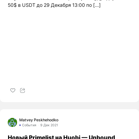
50$ в USDT до 29 Декабря 13:00 по […]
Matvey Peskhehodko
События
9 Дек 2021
Новый Primelist на Huobi — Unbound