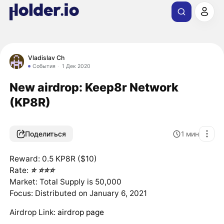
Vladislav Ch
События
1 Дек 2020
New airdrop: Keep8r Network
(KP8R)
Поделиться
1
мин
Reward: 0.5 KP8R ($10)
Rate:
⭐️
⭐️
⭐️
⭐️
Market: Total Supply is 50,000
Focus: Distributed on January 6, 2021
Airdrop Link:
airdrop page