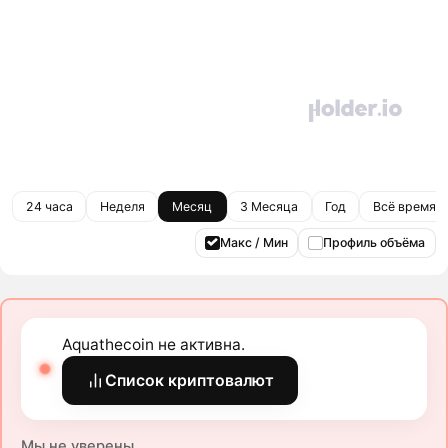
24 часа
Неделя
Месяц
3 Месяца
Год
Всё время
Макс / Мин
Профиль объёма
Aquathecoin не активна.
Список криптовалют
Мы не уверены.