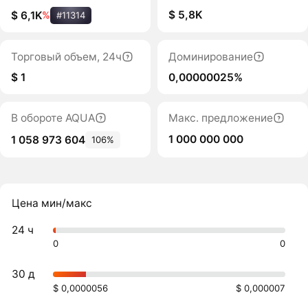
$ 5,8K
$ 6,1K
%
#11314
Торговый объем, 24ч
Доминирование
$ 1
0,00000025%
В обороте AQUA
Макс. предложение
1 000 000 000
1 058 973 604
106%
Цена мин/макс
24 ч
0
0
30 д
$ 0,0000056
$ 0,000007