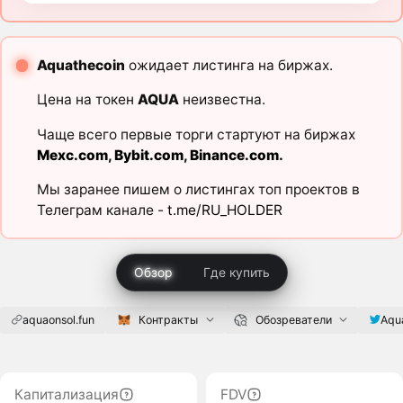
Aquathecoin
ожидает листинга на биржах.
Цена на токен
AQUA
неизвестна.
Чаще всего первые торги стартуют на биржах
Mexc.com
,
Bybit.com
,
Binance.com
.
Мы заранее пишем о листингах топ проектов в
Телеграм канале -
t.me/RU_HOLDER
Обзор
Где купить
aquaonsol.fun
Контракты
Обозреватели
Aqu
Капитализация
FDV