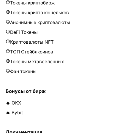
Токены криптобирж
Токены крипто кошельков
Анонимные криптовалюты
DeFi Токены
Криптовалюты NFT
ТОП Стейблкоинов
Токены метавселенных
Фан токены
Бонусы от бирж
🔥 OKX
🔥 Bybit
Документация