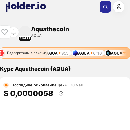
Aquathecoin
AQUA
#10888
AQUA
953
AQUA
6110
AQUA
115
Подозрительно похожи
Курс Aquathecoin (AQUA)
Последнее обновление цены: 30 мая
$ 0,0000058