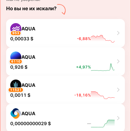
Но вы не их искали?
AQUA
953
0,00033 $
-6,88%
AQUA
6110
0,926 $
+4,97%
AQUA
11521
0,0011 $
-18,16%
AQUA
0,00000000029 $
―