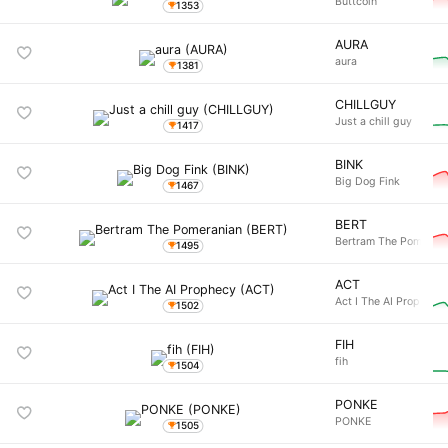
Buttcoin
1353
AURA
aura
1381
CHILLGUY
Just a chill guy
1417
BINK
Big Dog Fink
1467
BERT
Bertram The Pomerani
1495
ACT
Act I The AI Prophecy
1502
FIH
fih
1504
PONKE
PONKE
1505