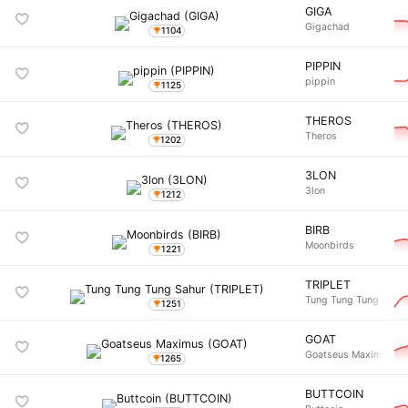
GIGA
Gigachad
1104
PIPPIN
pippin
1125
THEROS
Theros
1202
3LON
3lon
1212
BIRB
Moonbirds
1221
TRIPLET
Tung Tung Tung Sahu
1251
GOAT
Goatseus Maximus
1265
BUTTCOIN