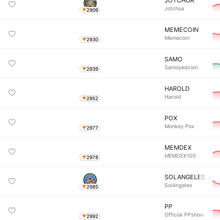
JOTCHUA
Jotchua
2909
MEMECOIN
Memecoin
2930
SAMO
Samoyedcoin
2939
HAROLD
Harold
2952
POX
Monkey Pox
2977
MEMDEX
MEMDEX100
2978
SOLANGELES
SolAngeles
2985
PP
Official PPshow
2992