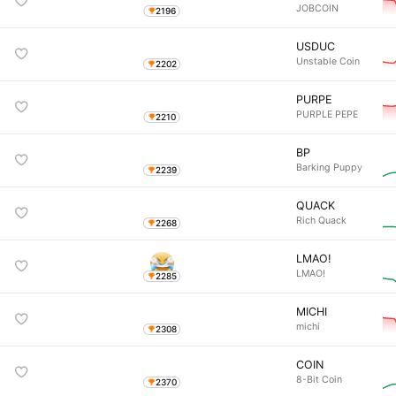
JOBCOIN
2196
USDUC
Unstable Coin
2202
PURPE
PURPLE PEPE
2210
BP
Barking Puppy
2239
QUACK
Rich Quack
2268
LMAO!
LMAO!
2285
MICHI
michi
2308
COIN
8-Bit Coin
2370