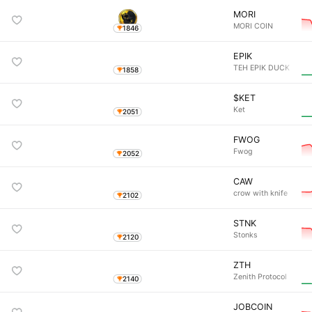
MORI
MORI COIN
1846
EPIK
TEH EPIK DUCK
1858
$KET
Ket
2051
FWOG
Fwog
2052
CAW
crow with knife
2102
STNK
Stonks
2120
ZTH
Zenith Protocol
2140
JOBCOIN