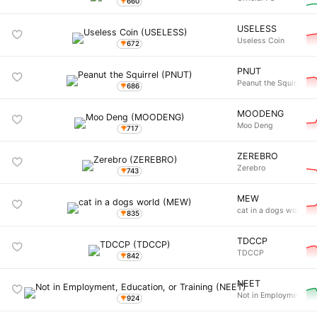
660
USELESS
Useless Coin
672
PNUT
Peanut the Squirrel
686
MOODENG
Moo Deng
717
ZEREBRO
Zerebro
743
MEW
cat in a dogs world
835
TDCCP
TDCCP
842
NEET
Not in Employment, Ed
924