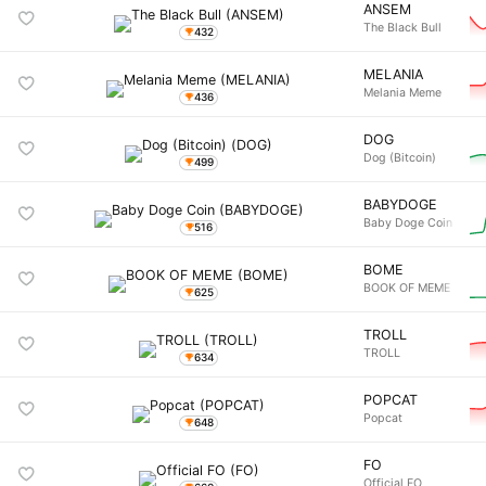
ANSEM
The Black Bull
432
MELANIA
Melania Meme
436
DOG
Dog (Bitcoin)
499
BABYDOGE
Baby Doge Coin
516
BOME
BOOK OF MEME
625
TROLL
TROLL
634
POPCAT
Popcat
648
FO
Official FO