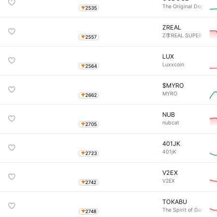
The Original Doge
2535
ZREAL
Z李REAL SUPER COIN
2557
LUX
Luxxcoin
2564
$MYRO
MYRO
2662
NUB
nubcat
2705
401JK
401jK
2723
V2EX
V2EX
2742
TOKABU
The Spirit of Gamblin
2748