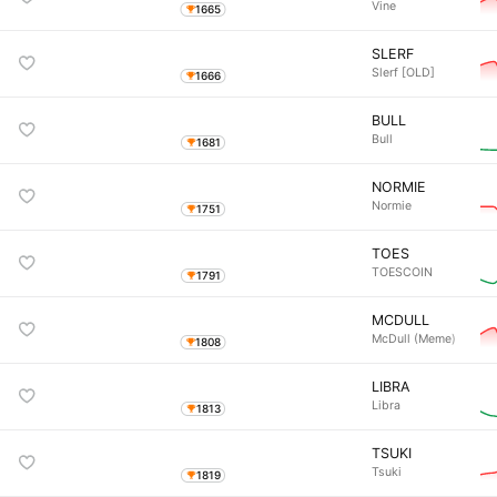
Vine
1665
SLERF
Slerf [OLD]
1666
BULL
Bull
1681
NORMIE
Normie
1751
TOES
TOESCOIN
1791
MCDULL
McDull (Meme)
1808
LIBRA
Libra
1813
TSUKI
Tsuki
1819