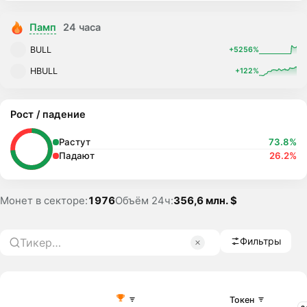
Памп
24 часа
BULL
+5256%
HBULL
+122%
Рост / падение
Растут
73.8%
Падают
26.2%
Монет в секторе:
1976
Объём 24ч:
356,6 млн. $
Фильтры
Токен