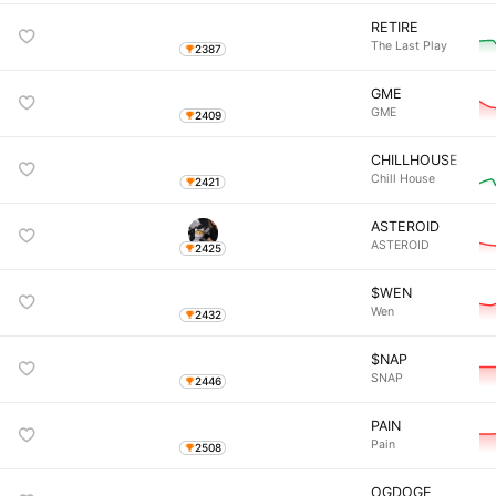
RETIRE
The Last Play
2387
GME
GME
2409
CHILLHOUSE
Chill House
2421
ASTEROID
ASTEROID
2425
$WEN
Wen
2432
$NAP
SNAP
2446
PAIN
Pain
2508
OGDOGE