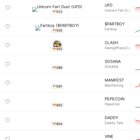
UFD
Unicorn Fart Dust
1512
$FARTBOY
Fartboy
1535
CLASH
GeorgePlaysClashRoy
1555
SOSANA
SOSANA
1588
MANIFEST
Manifesting
1591
PEPECOIN
PepeCoin
1602
DADDY
Daddy Tate
1654
VINE