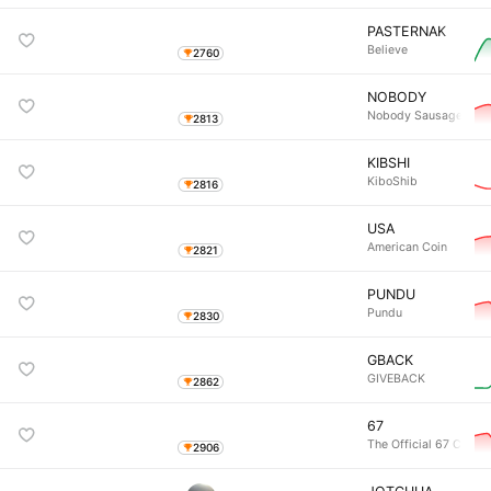
PASTERNAK
Believe
2760
NOBODY
Nobody Sausage
2813
KIBSHI
KiboShib
2816
USA
American Coin
2821
PUNDU
Pundu
2830
GBACK
GIVEBACK
2862
67
The Official 67 Coin
2906