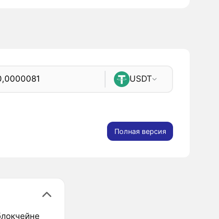
USDT
Полная версия
блокчейне