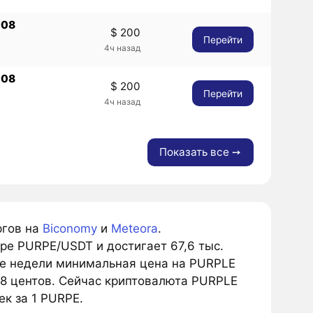
%
008
$ 200
Перейти
8
4ч назад
%
008
$ 200
Перейти
8
4ч назад
%
Показать все ➙
ргов на
Biconomy
и
Meteora
.
е PURPE/USDT и достигает 67,6 тыс.
ие недели минимальная цена на PURPLE
78 центов. Сейчас криптовалюта PURPLE
ек за 1 PURPE.