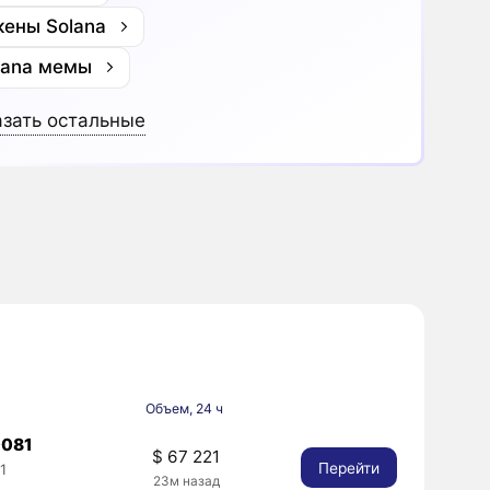
кены Solana
lana мемы
зать остальные
Объем, 24 ч
0081
$ 67 221
Перейти
1
23м назад