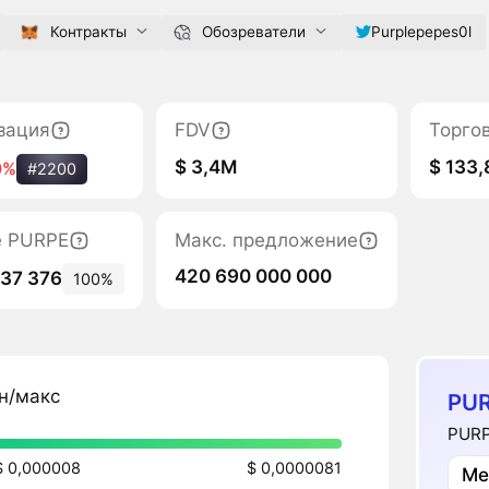
Контракты
Обозреватели
Purplepepes0l
зация
FDV
Торго
$ 3,4M
$ 133,
0%
#2200
е PURPE
Макс. предложение
420 690 000 000
037 376
100%
н/макс
PUR
PURP
$ 0,000008
$ 0,0000081
Ме