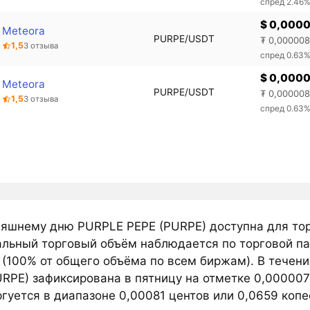
спред 2.46
$ 0,000
Meteora
PURPE/USDT
₮ 0,00000
1,5
3 отзыва
спред 0.63
$ 0,000
Meteora
PURPE/USDT
₮ 0,00000
1,5
3 отзыва
спред 0.63
няшнему дню PURPLE PEPE (PURPE) доступна для то
льный торговый объём наблюдается по торговой пар
 (100% от общего объёма по всем биржам). В течен
URPE) зафиксирована в пятницу на отметке 0,00000
гуется в диапазоне 0,00081 центов или 0,0659 копе