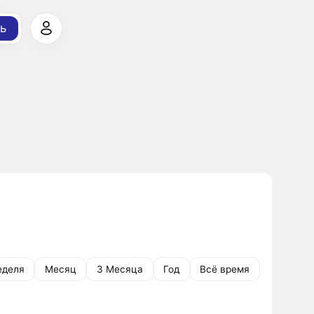
ь
еделя
Месяц
3 Месяца
Год
Всё время