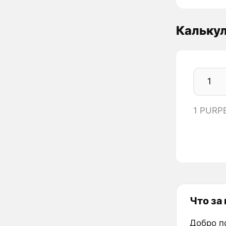
Кальку
1 PURP
Что за
Добро п