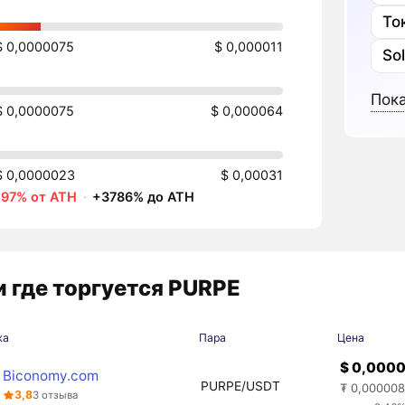
То
$ 0,0000075
$ 0,000011
So
Пока
$ 0,0000075
$ 0,000064
$ 0,0000023
$ 0,00031
-97% от ATH
·
+3786% до ATH
 где торгуется PURPE
жа
Пара
Цена
$ 0,000
Biconomy.com
PURPE/USDT
₮ 0,000008
3,8
3 отзыва