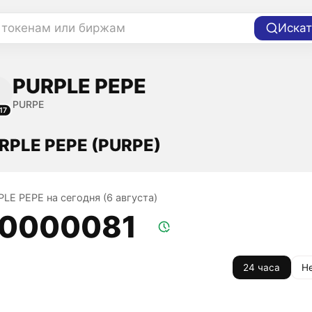
 токенам или биржам
Искат
PURPLE PEPE
PURPE
17
RPLE PEPE (PURPE)
PLE PEPE на сегодня (6 августа)
,0000081
24 часа
Н