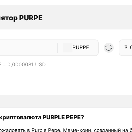
лятор PURPE
PURPE
₮
E = 0,0000081 USD
 криптовалюта PURPLE PEPE?
ожаловать в Purple Pepe. Меме-коин, созданный на 