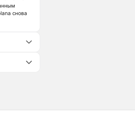
ванным
lana снова