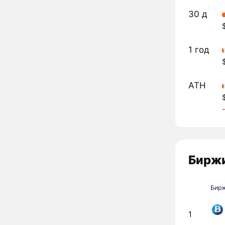
30 д
1 год
ATH
Биржи
Бир
1