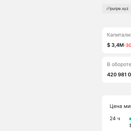
purpe.xyz
Капитали
$ 3,4M
-3
В оборот
420 981 
Цена ми
24 ч