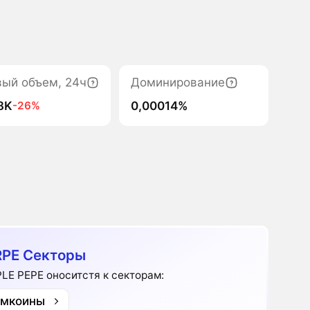
вый объем, 24ч
Доминирование
8K
0,00014%
-26%
PE Секторы
LE PEPE оноситстя к секторам:
мкоины