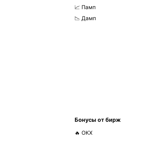
📈 Памп
📉 Дамп
Бонусы от бирж
🔥 OKX