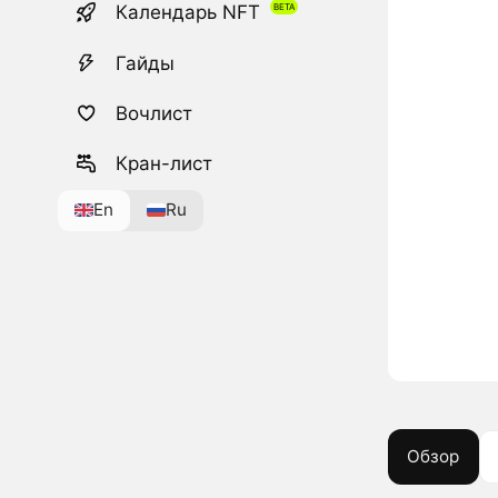
Календарь NFT
Гайды
Вочлист
Кран-лист
En
Ru
Обзор