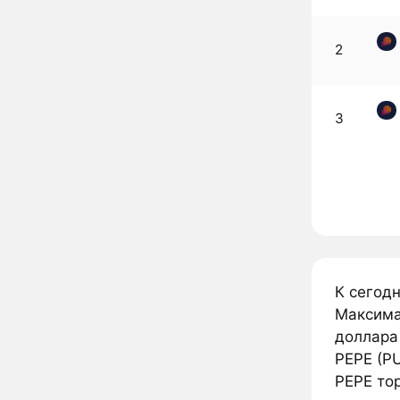
2
3
К сегод
Максима
доллара
PEPE (P
PEPE тор