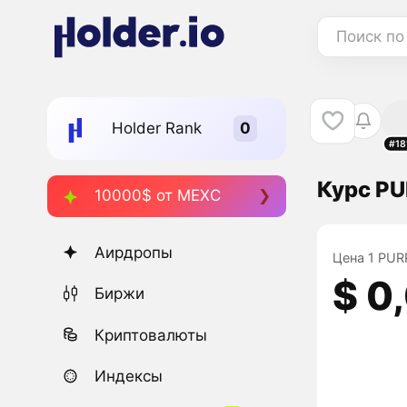
Поиск по
Holder Rank
#18
Курс PU
10000$ от MEXC
Аирдропы
Цена 1 PUR
$ 0
Биржи
Криптовалюты
Индексы