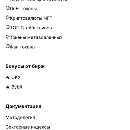
DeFi Токены
Криптовалюты NFT
ТОП Стейблкоинов
Токены метавселенных
Фан токены
Бонусы от бирж
🔥 OKX
🔥 Bybit
Документация
Методология
Секторные индексы