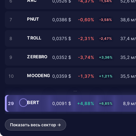
ARC
6
0,0526 $
-4,37%
52,6 мл
-1,54%
PNUT
7
0,0386 $
-0,60%
38,6 мл
-3,58%
TROLL
8
0,0375 $
-2,31%
37,4 мл
-2,47%
ZEREBRO
9
0,0352 $
-3,74%
35,2 мл
+3,36%
MOODENG
10
0,0359 $
-1,37%
35,5 мл
+1,21%
…
BERT
29
0,0091 $
+4,88%
8,9 мл
+6,85%
Показать весь сектор →