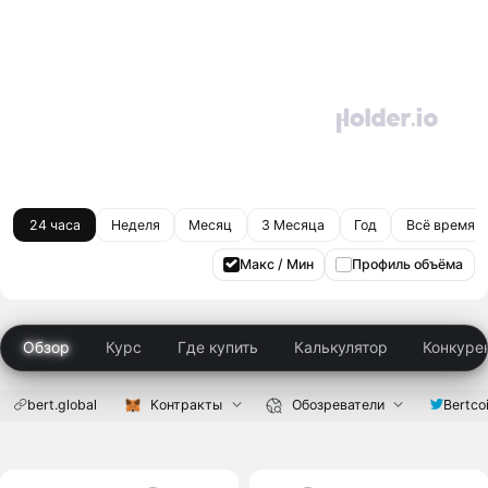
24 часа
Неделя
Месяц
3 Месяца
Год
Всё время
Макс / Мин
Профиль объёма
Обзор
Курс
Где купить
Калькулятор
Конкуре
bert.global
Контракты
Обозреватели
Bertco