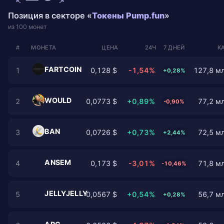
Позиция в секторе «
Токены Pump.fun
»
из 100 монет
#
МОНЕТА
ЦЕНА
24Ч
7 ДНЕЙ
К
FARTCOIN
1
0,128 $
-1,54%
127,8 мл
+0,28%
WOULD
2
0,0773 $
+0,89%
77,2 мл
-0,90%
BAN
3
0,0726 $
+0,73%
72,5 мл
+2,44%
ANSEM
4
0,173 $
-3,01%
71,8 мл
-10,46%
JELLYJELLY
5
0,0567 $
+0,54%
56,7 мл
+0,28%