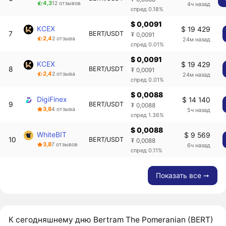
4,3
12 отзывов
4ч назад
спред 0.18%
$ 0,0091
KCEX
$ 19 429
7
BERT/USDT
₮ 0,0091
2,4
2 отзыва
24м назад
спред 0.01%
$ 0,0091
KCEX
$ 19 429
8
BERT/USDT
₮ 0,0091
2,4
2 отзыва
24м назад
спред 0.01%
$ 0,0088
DigiFinex
$ 14 140
9
BERT/USDT
₮ 0,0088
3,8
4 отзыва
5ч назад
спред 1.36%
$ 0,0088
WhiteBIT
$ 9 569
10
BERT/USDT
₮ 0,0088
3,8
7 отзывов
6ч назад
спред 0.11%
Показать все ➙
К сегодняшнему дню Bertram The Pomeranian (BERT)