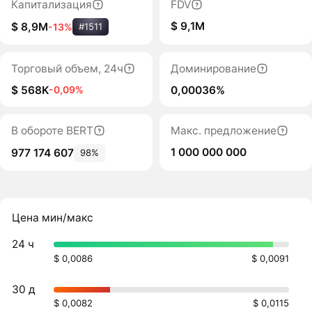
Капитализация
FDV
$ 9,1M
$ 8,9M
-13%
#1511
Торговый объем, 24ч
Доминирование
$ 568K
0,00036%
-0,09%
В обороте BERT
Макс. предложение
1 000 000 000
977 174 607
98%
Цена мин/макс
24 ч
$ 0,0086
$ 0,0091
30 д
$ 0,0082
$ 0,0115