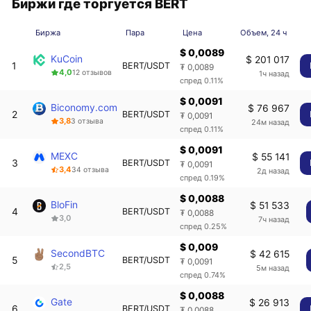
Биржи где торгуется BERT
Биржа
Пара
Цена
Объем, 24 ч
$ 0,0089
KuCoin
$ 201 017
1
BERT/USDT
₮ 0,0089
4,0
12 отзывов
1ч назад
спред 0.11%
$ 0,0091
Biconomy.com
$ 76 967
2
BERT/USDT
₮ 0,0091
3,8
3 отзыва
24м назад
спред 0.11%
$ 0,0091
MEXC
$ 55 141
3
BERT/USDT
₮ 0,0091
3,4
34 отзыва
2д назад
спред 0.19%
$ 0,0088
BloFin
$ 51 533
4
BERT/USDT
₮ 0,0088
3,0
7ч назад
спред 0.25%
$ 0,009
SecondBTC
$ 42 615
5
BERT/USDT
₮ 0,0091
2,5
5м назад
спред 0.74%
$ 0,0088
Gate
$ 26 913
6
BERT/USDT
₮ 0,0088