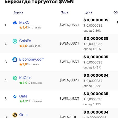
Биржи где торгуется $WEN
Биржа
Пара
Цена
Об
$ 0,0000035
MEXC
1
$WEN/USDT
₮ 0,0000035
3,4
34 отзыва
спред 0.89%
$ 0,0000035
CoinEx
2
$WEN/USDT
₮ 0,0000035
3,5
5 отзывов
спред 1.98%
$ 0,0000035
Biconomy.com
3
$WEN/USDT
₮ 0,0000035
3,8
3 отзыва
спред 1.43%
$ 0,0000034
KuCoin
4
$WEN/USDT
₮ 0,0000034
4,0
12 отзывов
спред 3.37%
$ 0,0000035
Gate
5
$WEN/USDT
₮ 0,0000035
4,3
12 отзывов
спред 0.22%
$ 0,0000034
Orca
6
$WEN/SOL
◎ 0,000000045