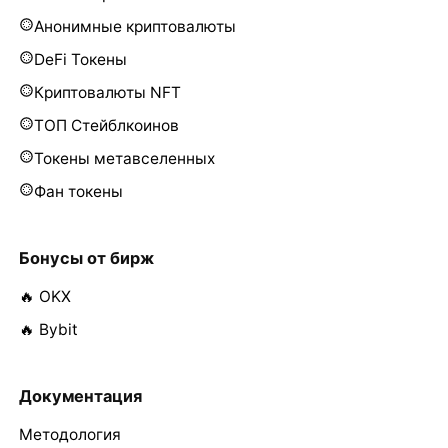
Анонимные криптовалюты
DeFi Токены
Криптовалюты NFT
ТОП Стейблкоинов
Токены метавселенных
Фан токены
Бонусы от бирж
🔥 OKX
🔥 Bybit
Документация
Методология