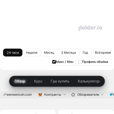
24 часа
Неделя
Месяц
3 Месяца
Год
Всё время
Макс / Мин
Профиль объёма
Обзор
Курс
Где купить
Калькулятор
wenwencoin.com
Контракты
Обозреватели