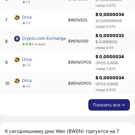
1,0
спред 0.67%
$ 0,0000034
Orca
7
$WEN/SOL
◎ 0,000000045
1,0
спред 0.67%
$ 0,0000033
Crypto.com Exchange
8
$WEN/USD
$ 0,0000033
4,6
3 отзыва
спред 6.6%
$ 0,0000034
Orca
9
$WEN/OPOS
OPOS 0,0000
1,0
спред 0.92%
$ 0,0000034
Orca
10
$WEN/OPOS
OPOS 0,0000
1,0
спред 0.92%
Показать все ➙
К сегодняшнему дню Wen ($WEN) торгуется на 7