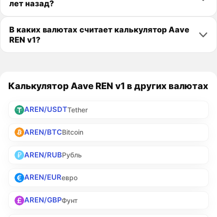
лет назад?
В каких валютах считает калькулятор Aave
REN v1?
Калькулятор Aave REN v1 в других валютах
AREN/USDT
Tether
AREN/BTC
Bitcoin
AREN/RUB
Рубль
AREN/EUR
евро
AREN/GBP
Фунт