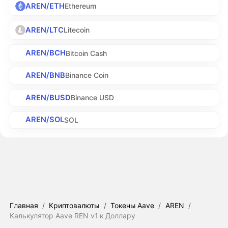
AREN/ETH
Ethereum
AREN/LTC
Litecoin
AREN/BCH
Bitcoin Cash
AREN/BNB
Binance Coin
AREN/BUSD
Binance USD
AREN/SOL
SOL
Главная
/
Криптовалюты
/
Токены Aave
/
AREN
/
Калькулятор Aave REN v1 к Доллару