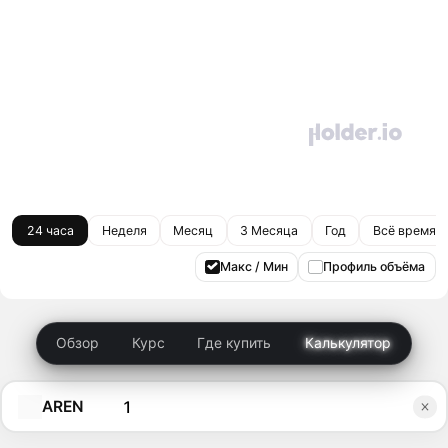
24 часа
Неделя
Месяц
3 Месяца
Год
Всё время
Макс / Мин
Профиль объёма
Обзор
Курс
Где купить
Калькулятор
AREN