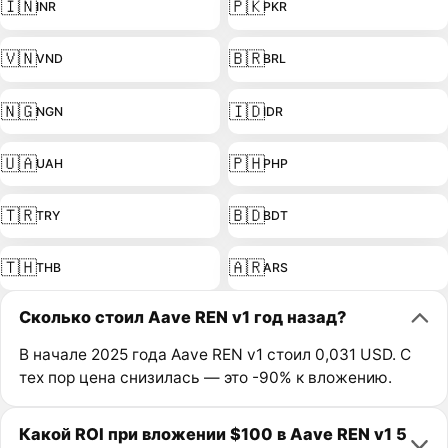
🇮🇳
🇵🇰
INR
PKR
🇻🇳
🇧🇷
VND
BRL
🇳🇬
🇮🇩
NGN
IDR
🇺🇦
🇵🇭
UAH
PHP
🇹🇷
🇧🇩
TRY
BDT
🇹🇭
🇦🇷
THB
ARS
Сколько стоил Aave REN v1 год назад?
В начале 2025 года Aave REN v1 стоил 0,031 USD. С
тех пор цена снизилась — это -90% к вложению.
Какой ROI при вложении $100 в Aave REN v1 5