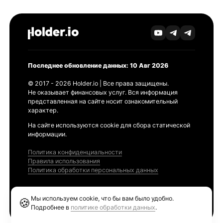
Последнее обновление данных: 10 Авг 2026
© 2017 - 2026 Holder.io | Все права защищены.
Не оказывает финансовых услуг. Вся информация
представленная на сайте носит ознакомительный
характер.
На сайте используются cookie для сбора статической
информации.
Политика конфиденциальности
Правила использования
Политика обработки персональных данных
Продукты
Мы используем cookie, что бы вам было удобно.
🍪
Ethereum GAS Tracker
Подробнее в
политике обработки данных
.