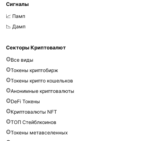
Сигналы
📈 Памп
📉 Дамп
Секторы Криптовалют
Все виды
Токены криптобирж
Токены крипто кошельков
Анонимные криптовалюты
DeFi Токены
Криптовалюты NFT
ТОП Стейблкоинов
Токены метавселенных