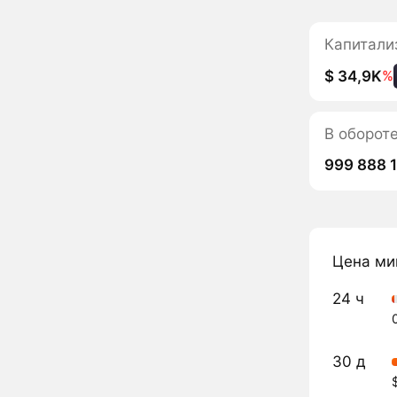
Капитали
$ 34,9K
%
В оборот
999 888 
Цена ми
24 ч
30 д