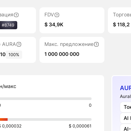
зация
FDV
Торгов
$ 34,9K
$ 118,2
#8749
е AURA
Макс. предложение
1 000 000 000
110
100%
н/макс
AU
Aura
0
0
То
AI
$ 0,000032
$ 0,000061
AI