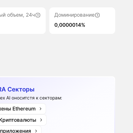
ый объем, 24ч
Доминирование
0,0000014%
RA Секторы
lex AI оноситстя к секторам:
кены Ethereum
 Криптовалюты
-приложения