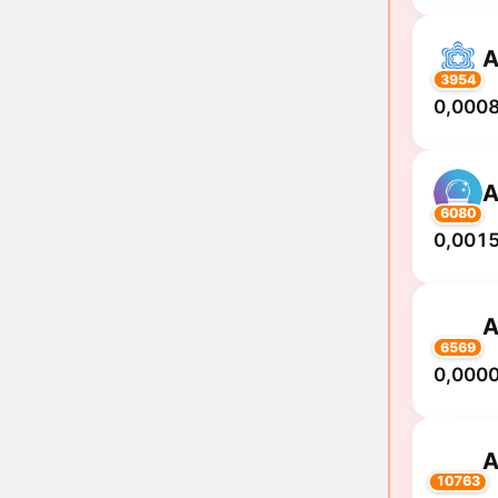
3954
0,0008
6080
0,0015
6569
0,0000
10763