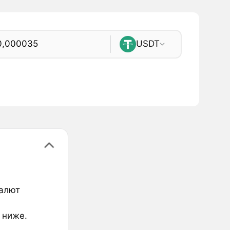
USDT
валют
 ниже.