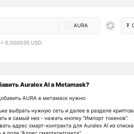
AURA
₮
 = 0,000035 USD
бавить Auralex AI в Metamask?
добавить AURA в метамаск нужно:
ьке выбрать нужную сеть и далее в разделе крипто
ть в самый низ - нажать кнопку “Импорт токенов”.
ать адрес смарт-контракта для Auralex AI из списка
 в поле “Адрес смартконтракта”.