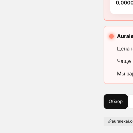
0,000
Aurale
Цена 
Чаще 
Мы за
Обзор
auralexai.