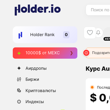
Поиск по
Holder Rank
#87
10000$ от MEXC
AURA
1266
AURA
2962
AURA
Подозрит
3954
Курс Au
Аирдропы
Биржи
Послед
Криптовалюты
$ 0
Индексы