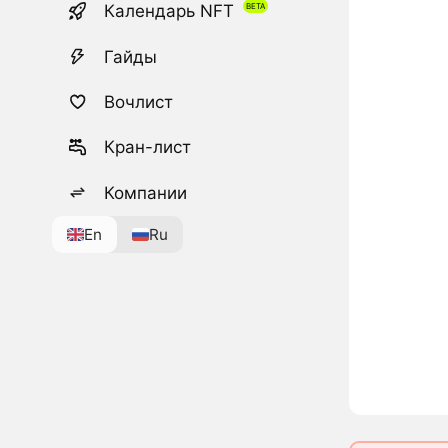
Календарь NFT
Гайды
Вочлист
Кран-лист
Компании
En
Ru