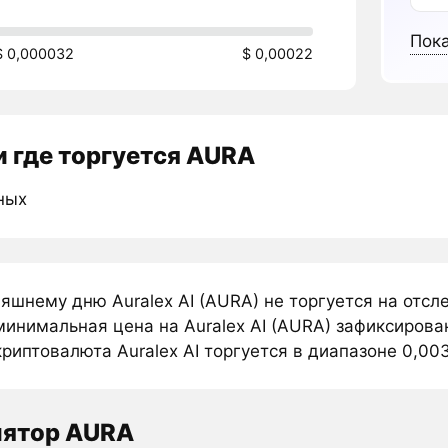
Пока
$ 0,000032
$ 0,00022
 где торгуется AURA
ных
няшнему дню Auralex AI (AURA) не торгуется на отс
инимальная цена на Auralex AI (AURA) зафиксирован
риптовалюта Auralex AI торгуется в диапазоне 0,003
лятор AURA