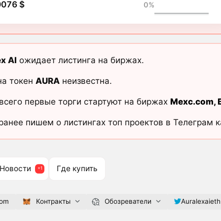
0076 $
0%
x AI
ожидает листинга на биржах.
на токен
AURA
неизвестна.
всего первые торги стартуют на биржах
Mexc.com
,
ранее пишем о листингах топ проектов в Телеграм 
Новости
Где купить
com
Контракты
Обозреватели
Auralexaieth