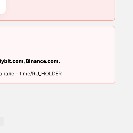
Bybit.com
,
Binance.com
.
канале -
t.me/RU_HOLDER