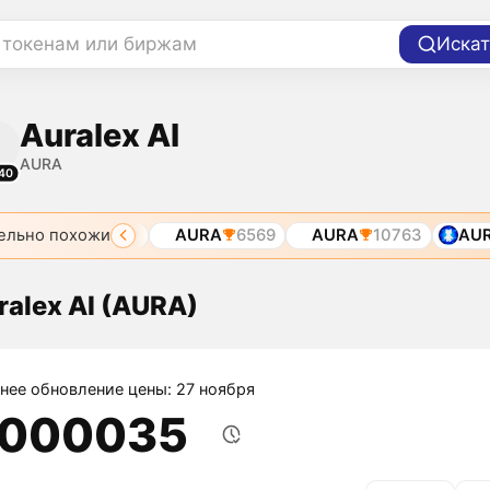
 токенам или биржам
Искат
Auralex AI
AURA
40
ельно похожи
AURA
6080
AURA
6569
AURA
10763
AURA
ralex AI (AURA)
нее обновление цены: 27 ноября
,000035