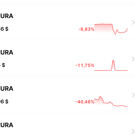
AURA
6 $
-6,83%
AURA
 $
-11,75%
AURA
6 $
-40,46%
AURA