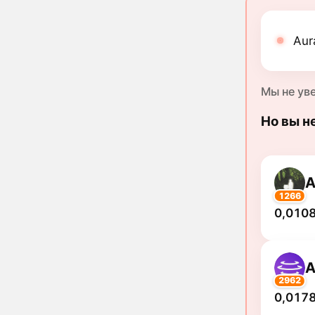
Aur
Мы не ув
Но вы н
1266
0,0108
2962
0,0178