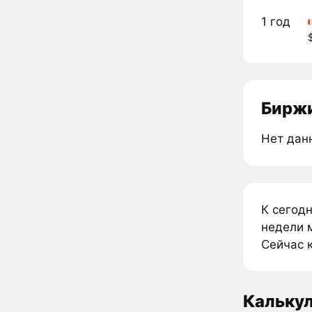
1 год
Биржи
Нет дан
К сегод
недели м
Сейчас к
Кальку