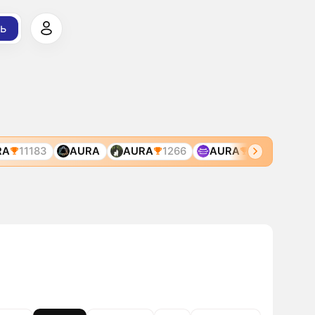
ь
11183
AURA
AURA
1266
AURA
2962
AURA