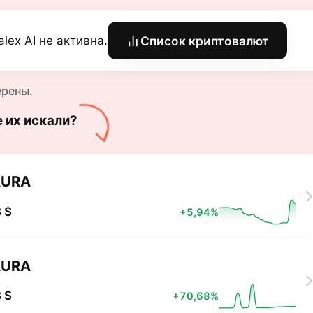
alex AI не активна.
Список криптовалют
ерены.
е их искали?
AURA
 $
+5,94%
AURA
 $
+70,68%