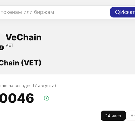
 токенам или биржам
Искат
VeChain
VET
08
Chain (VET)
ain на сегодня (7 августа)
,0046
24 часа
Н