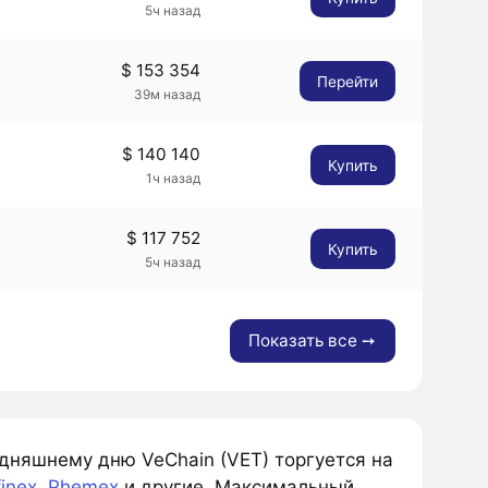
5ч назад
$ 153 354
Перейти
39м назад
$ 140 140
Купить
1ч назад
$ 117 752
Купить
5ч назад
Показать все ➙
одняшнему дню VeChain (VET) торгуется на
finex
,
Phemex
и другие. Максимальный