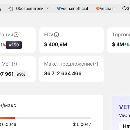
g
Обозреватели
Vechainofficial
Vechain
G
зация
FDV
Торгов
$ 400,9M
$ 4M
+
-1%
#150
е VET
Макс. предложение
86 712 634 466
97 961
99%
н/макс
VET
VeCh
$ 0,0046
$ 0,0047
На