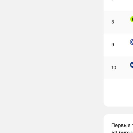
8
9
10
Первые т
59 бирж