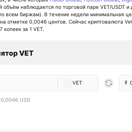
й объём наблюдается по торговой паре VET/USDT и д
по всем биржам). В течение недели минимальная цен
на отметке 0,0046 центов. Сейчас криптовалюта VeC
7 копеек за 1 VET.
лятор VET
VET
₮
= 0,0046 USD