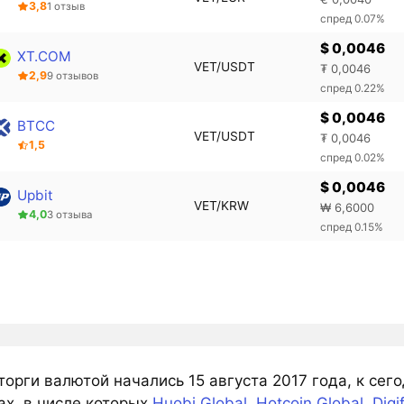
3,8
1 отзыв
спред 0.07%
$ 0,0046
XT.COM
VET/USDT
₮ 0,0046
2,9
9 отзывов
спред 0.22%
$ 0,0046
BTCC
VET/USDT
₮ 0,0046
1,5
спред 0.02%
$ 0,0046
Upbit
VET/KRW
₩ 6,6000
4,0
3 отзыва
спред 0.15%
орги валютой начались 15 августа 2017 года, к сег
ах, в числе которых
Huobi Global
,
Hotcoin Global
,
Digi