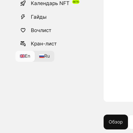
Календарь NFT
Гайды
Вочлист
Кран-лист
En
Ru
Обзор