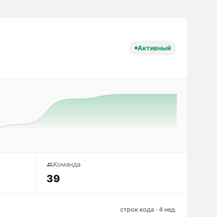
Активный
Команда
39
строк кода · 4 нед.