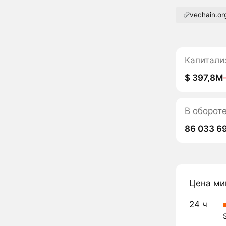
vechain.or
Капитали
$ 397,8M
В оборот
86 033 6
Цена ми
24 ч