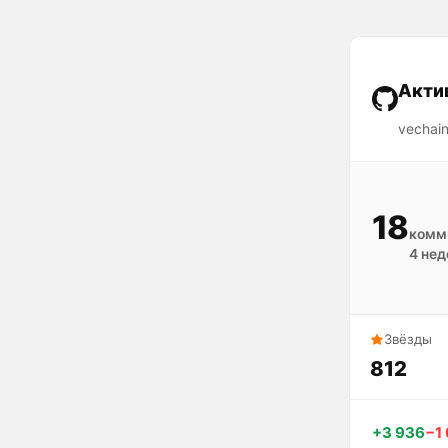
Акти
vechain
18
комм
4 нед
Звёзды
812
+3 936
−1