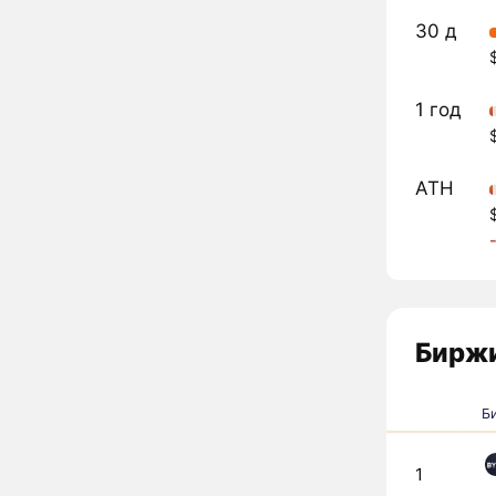
30 д
1 год
ATH
Биржи
Б
1