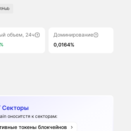
itHub
ый объем, 24ч
Доминирование
0,0164%
8%
 Секторы
ain оноситстя к секторам:
тивные токены блокчейнов