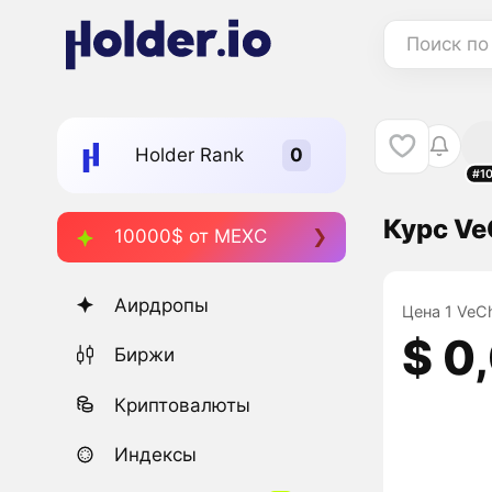
Поиск по
Holder Rank
#1
Курс Ve
10000$ от MEXC
Аирдропы
Цена 1 VeCh
$ 0
Биржи
Криптовалюты
Индексы