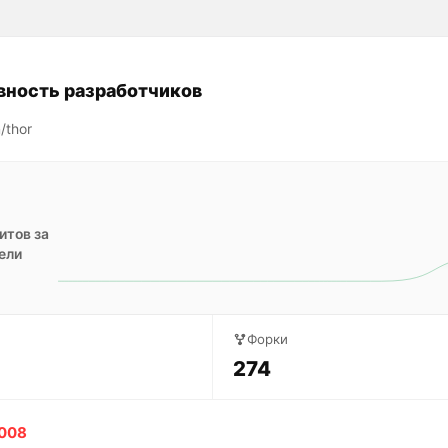
вность разработчиков
/thor
итов за
ели
Форки
274
 008