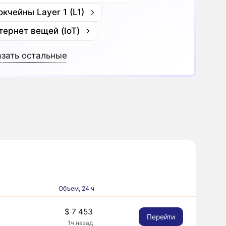
окчейны Layer 1 (L1)
тернет вещей (IoT)
зать остальные
Объем, 24 ч
$ 7 453
Перейти
1ч назад