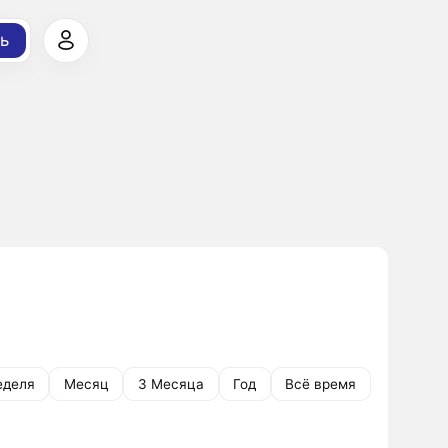
ь
еделя
Месяц
3 Месяца
Год
Всё время