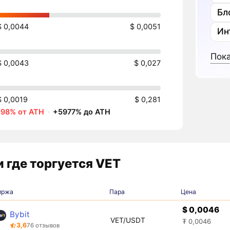
Бл
$ 0,0044
$ 0,0051
Ин
Пока
$ 0,0043
$ 0,027
$ 0,0019
$ 0,281
-98% от ATH
·
+5977% до ATH
 где торгуется VET
иржа
Пара
Цена
$ 0,0046
Bybit
VET/USDT
₮ 0,0046
3,6
76 отзывов