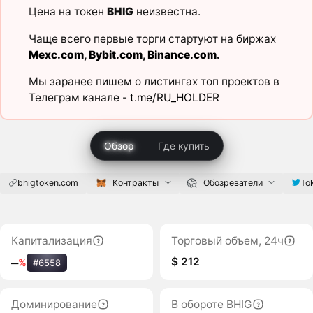
Цена на токен
BHIG
неизвестна.
Чаще всего первые торги стартуют на биржах
Mexc.com
,
Bybit.com
,
Binance.com
.
Мы заранее пишем о листингах топ проектов в
Телеграм канале -
t.me/RU_HOLDER
Обзор
Где купить
bhigtoken.com
Контракты
Обозреватели
To
Капитализация
Торговый объем, 24ч
$ 212
‒
%
#6558
Доминирование
В обороте BHIG