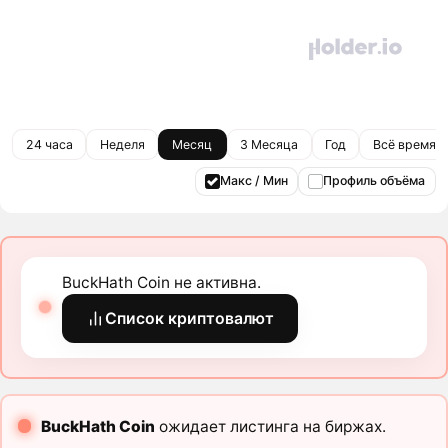
24 часа
Неделя
Месяц
3 Месяца
Год
Всё время
Макс / Мин
Профиль объёма
BuckHath Coin не активна.
Список криптовалют
BuckHath Coin
ожидает листинга на биржах.