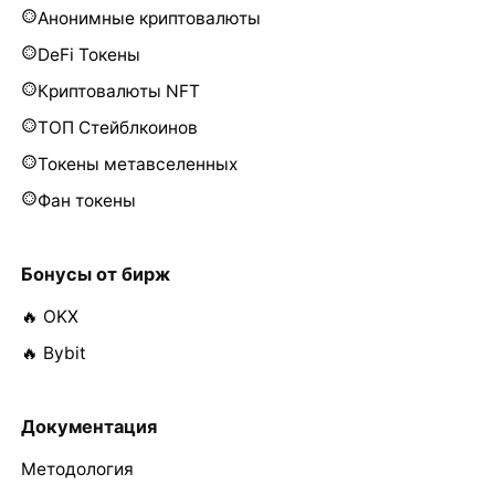
Анонимные криптовалюты
DeFi Токены
Криптовалюты NFT
ТОП Стейблкоинов
Токены метавселенных
Фан токены
Бонусы от бирж
🔥 OKX
🔥 Bybit
Документация
Методология