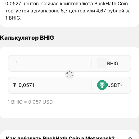
0,0527 центов. Сейчас криптовалюта BuckHath Coin
торгуется в диапазоне 5,7 центов или 4,67 рублей за
1 BHIG.
Калькулятор BHIG
BHIG
₮
USDT
1 BHIG = 0,057 USD
Как добавить BuckHath Coin в Metamask?