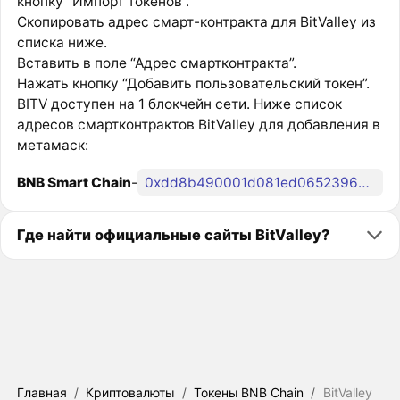
кнопку “Импорт токенов”.
Скопировать адрес смарт-контракта для BitValley из
списка ниже.
Вставить в поле “Адрес смартконтракта”.
Нажать кнопку “Добавить пользовательский токен”.
BITV доступен на 1 блокчейн сети. Ниже список
адресов смартконтрактов BitValley для добавления в
метамаск:
BNB Smart Chain
-
0xdd8b490001d081ed065239644dae8d1a77b8a91f
Где найти официальные сайты BitValley?
Главная
/
Криптовалюты
/
Токены BNB Chain
/
BitValley