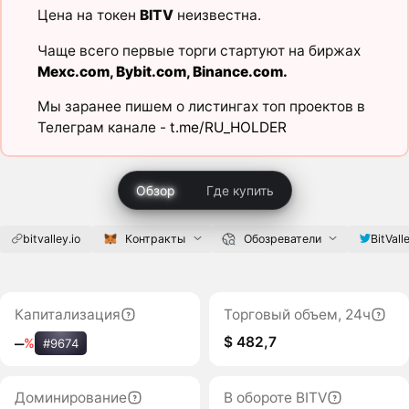
Цена на токен
BITV
неизвестна.
Чаще всего первые торги стартуют на биржах
Mexc.com
,
Bybit.com
,
Binance.com
.
Мы заранее пишем о листингах топ проектов в
Телеграм канале -
t.me/RU_HOLDER
Обзор
Где купить
bitvalley.io
Контракты
Обозреватели
BitVall
Капитализация
Торговый объем, 24ч
$ 482,7
‒
%
#9674
Доминирование
В обороте BITV