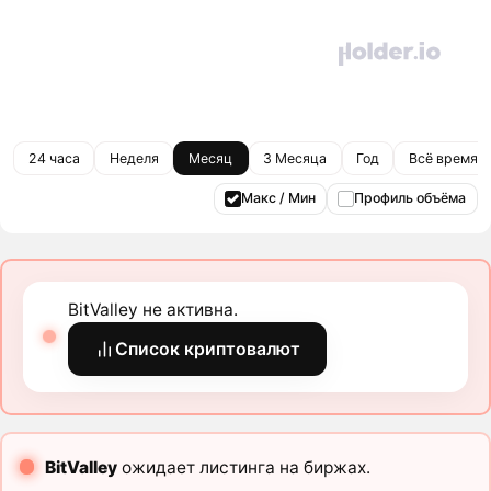
24 часа
Неделя
Месяц
3 Месяца
Год
Всё время
Макс / Мин
Профиль объёма
BitValley не активна.
Список криптовалют
BitValley
ожидает листинга на биржах.