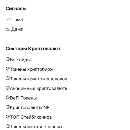
Сигналы
📈 Памп
📉 Дамп
Секторы Криптовалют
Все виды
Токены криптобирж
Токены крипто кошельков
Анонимные криптовалюты
DeFi Токены
Криптовалюты NFT
ТОП Стейблкоинов
Токены метавселенных