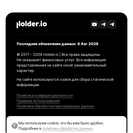
Последнее обновление данных: 6 Авг 2026
© 2017 - 2026 Holder.io | Все права защищены.
Не оказывает финансовых услуг. Вся информация
представленная на сайте носит ознакомительный
характер.
На сайте используются cookie для сбора статической
информации.
Политика конфиденциальности
Правила использования
Политика обработки персональных данных
Продукты
Мы используем cookie, что бы вам было удобно.
🍪
Ethereum GAS Tracker
Подробнее в
политике обработки данных
.