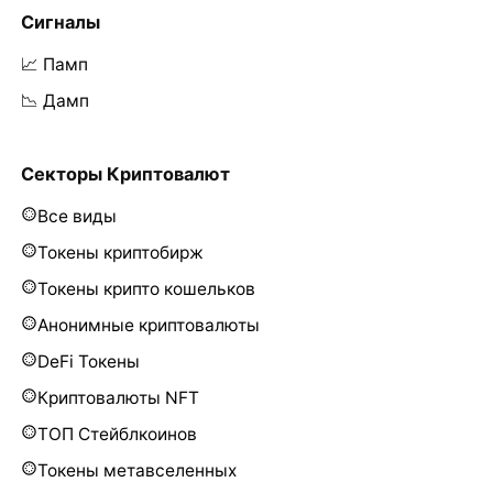
Сигналы
📈 Памп
📉 Дамп
Секторы Криптовалют
Все виды
Токены криптобирж
Токены крипто кошельков
Анонимные криптовалюты
DeFi Токены
Криптовалюты NFT
ТОП Стейблкоинов
Токены метавселенных