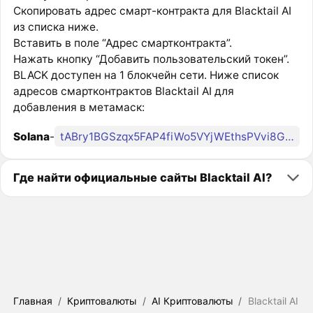
Скопировать адрес смарт-контракта для Blacktail AI
из списка ниже.
Вставить в поле “Адрес смартконтракта”.
Нажать кнопку “Добавить пользовательский токен”.
BLACK доступен на 1 блокчейн сети. Ниже список
адресов смартконтрактов Blacktail AI для
добавления в метамаск:
Solana
-
tABry1BGSzqx5FAP4fiWo5VYjWEthsPVvi8GJNwpump
Где найти официальные сайты Blacktail AI?
Главная
/
Криптовалюты
/
AI Криптовалюты
/
Blacktail AI