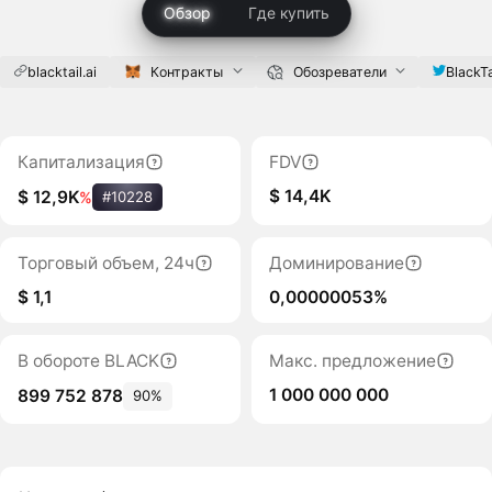
Обзор
Где купить
blacktail.ai
Контракты
Обозреватели
BlackTa
Капитализация
FDV
$ 14,4K
$ 12,9K
%
#10228
Торговый объем, 24ч
Доминирование
$ 1,1
0,00000053%
В обороте BLACK
Макс. предложение
1 000 000 000
899 752 878
90%