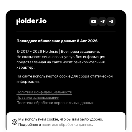
Последнее обновление данных: 8 Авг 2026
© 2017 - 2026 Holder.io | Все права защищены.
Не оказывает финансовых услуг. Вся информация
представленная на сайте носит ознакомительный
характер.
На сайте используются cookie для сбора статической
информации.
Политика конфиденциальности
Правила использования
Политика обработки персональных данных
Продукты
Мы используем cookie, что бы вам было удобно.
🍪
Ethereum GAS Tracker
Подробнее в
политике обработки данных
.