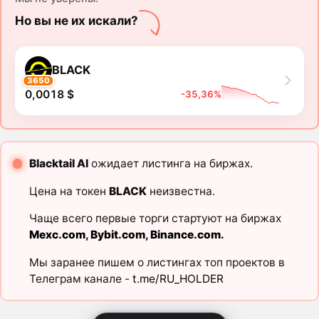
Но вы не их искали?
BLACK
3650
0,0018 $
-35,36%
Blacktail AI
ожидает листинга на биржах.
Цена на токен
BLACK
неизвестна.
Чаще всего первые торги стартуют на биржах
Mexc.com
,
Bybit.com
,
Binance.com
.
Мы заранее пишем о листингах топ проектов в
Телеграм канале -
t.me/RU_HOLDER