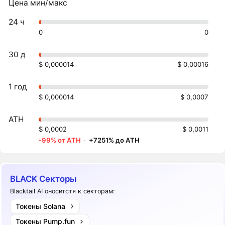
Цена мин/макс
24 ч
0
0
30 д
$ 0,000014
$ 0,00016
1 год
$ 0,000014
$ 0,0007
ATH
$ 0,0002
$ 0,0011
-99% от ATH
·
+7251% до ATH
BLACK Секторы
Blacktail AI оноситстя к секторам:
Токены Solana
Токены Pump.fun