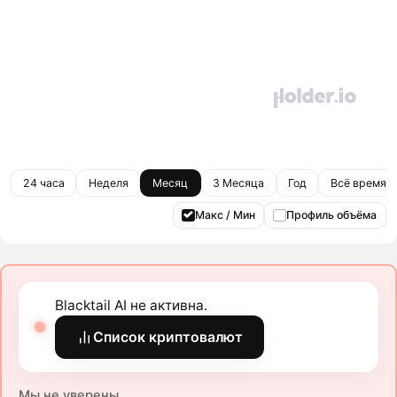
24 часа
Неделя
Месяц
3 Месяца
Год
Всё время
Макс / Мин
Профиль объёма
Blacktail AI не активна.
Список криптовалют
Мы не уверены.