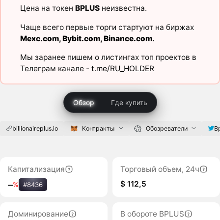
Цена на токен
BPLUS
неизвестна.
Чаще всего первые торги стартуют на биржах
Mexc.com
,
Bybit.com
,
Binance.com
.
Мы заранее пишем о листингах топ проектов в
Телеграм канале -
t.me/RU_HOLDER
Обзор
Где купить
billionaireplus.io
Контракты
Обозреватели
B
Капитализация
Торговый объем, 24ч
$ 112,5
‒
%
#8436
Доминирование
В обороте BPLUS