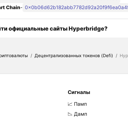
rt Chain
-
0x0b06d62b182abb7782d92a20f9f6ea0a4
йти официальные сайты Hyperbridge?
риптовалюты
/
Децентрализованных токенов (Defi)
/
Hyp
Сигналы
📈 Памп
📉 Дамп