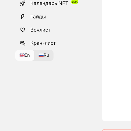
Календарь NFT
Гайды
Вочлист
Кран-лист
En
Ru