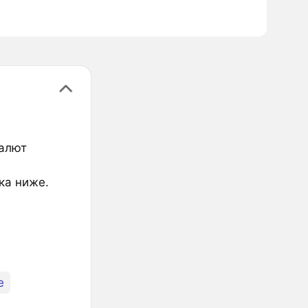
валют
ка ниже.
e