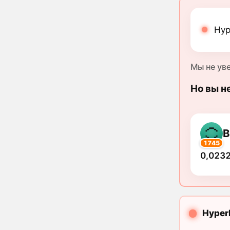
Hyp
Мы не ув
Но вы н
B
1745
0,0232
Hyper