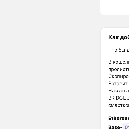
Как до
Что бы 
В кошел
пролиста
Скопиро
Вставить
Нажать к
BRIDGE 
смартко
Ethere
Base
-
0