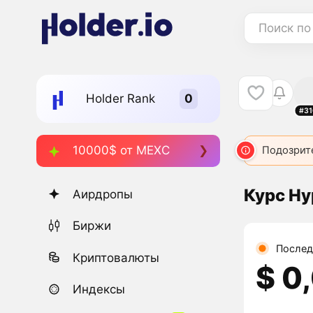
Поиск по
Holder Rank
#31
10000$ от MEXC
Подозрит
Курс Hy
Аирдропы
Биржи
Послед
Криптовалюты
$ 0
Индексы