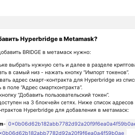
бавить Hyperbridge в Metamask?
добавить BRIDGE в метамаск нужно:
ьке выбрать нужную сеть и далее в разделе крипто
ть в самый низ - нажать кнопку “Импорт токенов”.
вать адрес смарт-контракта для Hyperbridge из спис
 в поле “Адрес смартконтракта”.
нопку “Добавить пользовательский токен”.
доступен на 3 блокчейн сетях. Ниже список адресов
нтрактов Hyperbridge для добавления в метамаск:
um
-
0x0b06d62b182abb7782d92a20f9f6ea0a4f59b0a
x0b06d62b182abb7782d92a20f9f6ea0a4f59b0ae