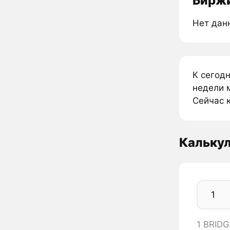
Биржи
Нет дан
К сегод
недели м
Сейчас к
Калькул
1 BRIDG