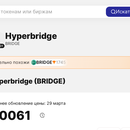
 токенам или биржам
Искат
Hyperbridge
BRIDGE
01
ельно похожи
BRIDGE
1745
perbridge (BRIDGE)
нее обновление цены: 29 марта
,0061