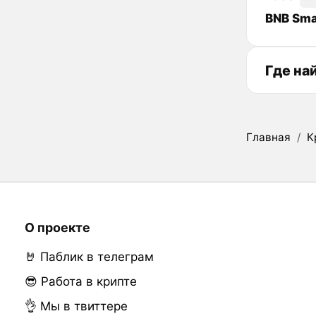
BNB Sma
Где на
Главная
/
К
О проекте
🤘 Паблик в телеграм
😎 Работа в крипте
👌 Мы в твиттере