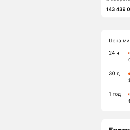
143 439 
Цена ми
24 ч
30 д
1 год