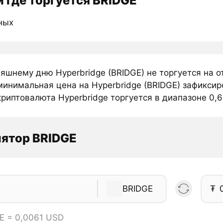
 где торгуется BRIDGE
ных
няшнему дню Hyperbridge (BRIDGE) не торгуется на 
инимальная цена на Hyperbridge (BRIDGE) зафиксиро
риптовалюта Hyperbridge торгуется в диапазоне 0,60
ятор BRIDGE
BRIDGE
₮
E = 0,0061 USD