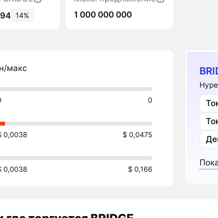
1 000 000 000
094
14%
н/макс
BRI
Hype
0
0
То
То
$ 0,0038
$ 0,0475
Де
Пока
$ 0,0038
$ 0,166