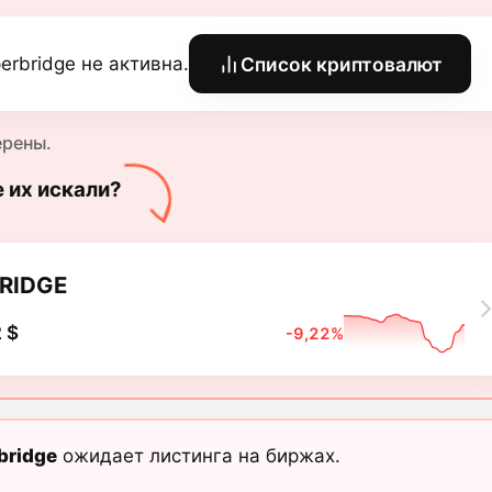
erbridge не активна.
Список криптовалют
ерены.
е их искали?
RIDGE
 $
-9,22%
bridge
ожидает листинга на биржах.