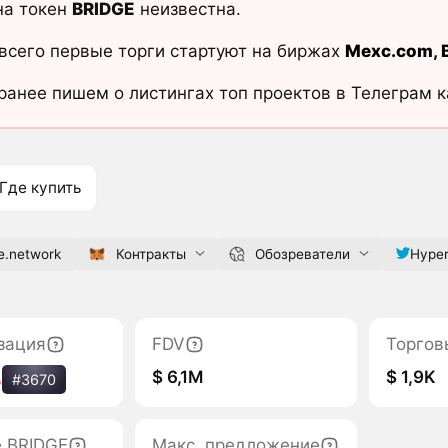
на токен
BRIDGE
неизвестна.
всего первые торги стартуют на биржах
Mexc.com
,
ранее пишем о листингах топ проектов в Телеграм 
Где купить
e.network
Контракты
Обозреватели
Hyper
зация
FDV
Торгов
$ 6,1M
$ 1,9K
%
#3670
е BRIDGE
Макс. предложение