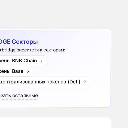
DGE Секторы
rbridge оноситстя к секторам:
кены BNB Chain
кены Base
централизованных токенов (Defi)
зать остальные