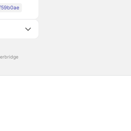
f59b0ae
erbridge