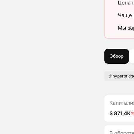
Цена 
Чаще 
Мы за
Обзор
hyperbridg
Капитали
$ 871,4K
В оборот