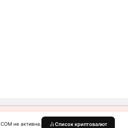
.COM не активна.
Список криптовалют