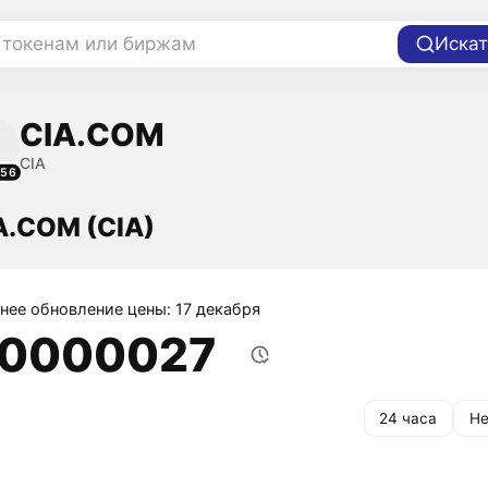
 токенам или биржам
Искат
CIA.COM
CIA
156
A.COM (CIA)
нее обновление цены: 17 декабря
,0000027
24 часа
Не