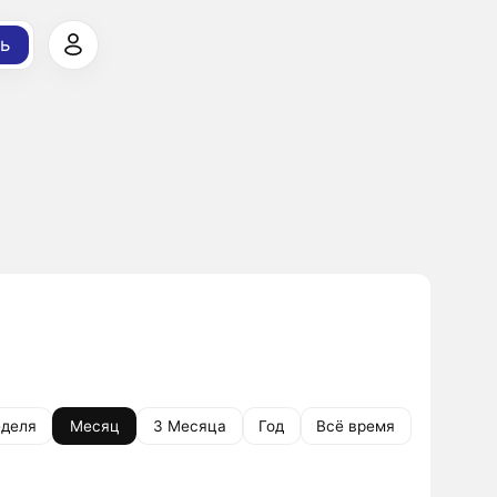
ь
деля
Месяц
3 Месяца
Год
Всё время