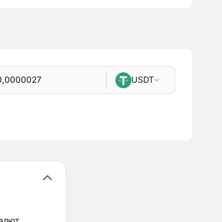
USDT
валют