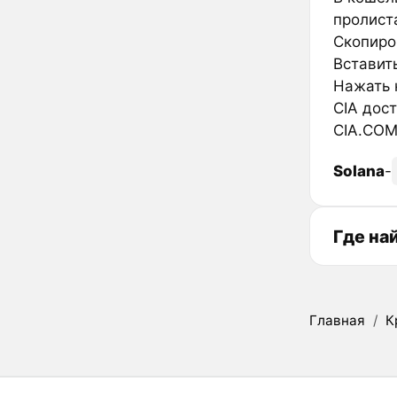
пролиста
Скопиро
Вставить
Нажать к
CIA дос
CIA.COM
Solana
-
Где на
Главная
/
К