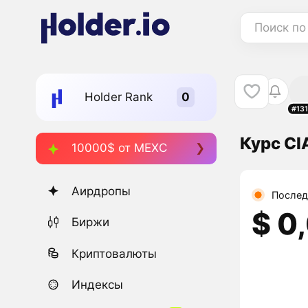
Поиск по
Holder Rank
#13
Курс CI
10000$ от MEXC
Аирдропы
Послед
$ 0
Биржи
Криптовалюты
Индексы