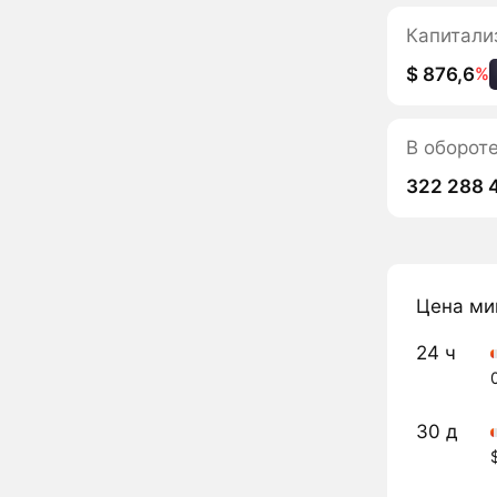
Капитали
$ 876,6
%
В обороте
322 288 
Цена ми
24 ч
30 д