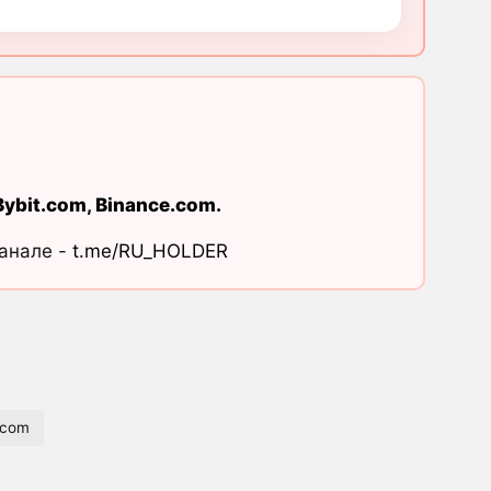
Bybit.com
,
Binance.com
.
канале -
t.me/RU_HOLDER
acom