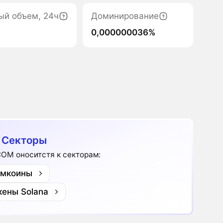
ый объем, 24ч
Доминирование
0,000000036%
 Секторы
COM оноситстя к секторам:
мкоины
кены Solana