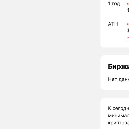
1 год
ATH
Биржи
Нет дан
К сегод
минимал
криптова