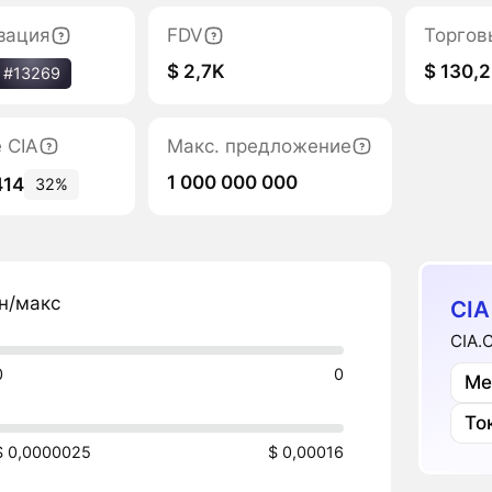
зация
FDV
Торгов
$ 2,7K
$ 130,2
#13269
 CIA
Макс. предложение
1 000 000 000
414
32%
н/макс
CIA
CIA.
0
0
Ме
То
$ 0,0000025
$ 0,00016