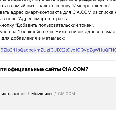
ть в самый низ - нажать кнопку “Импорт токенов”.
вать адрес смарт-контракта для CIA.COM из списка 
 в поле “Адрес смартконтракта”.
нопку “Добавить пользовательский токен”.
тупен на 1 блокчейн сети. Ниже список адресов смар
 для добавления в метамаск:
6Zip2rHpQaqpqKmZUzfCUDX2tGyx1GQVpZgWHuQFNC
йти официальные сайты CIA.COM?
риптовалюты
/
Мемкоины
/
CIA.COM