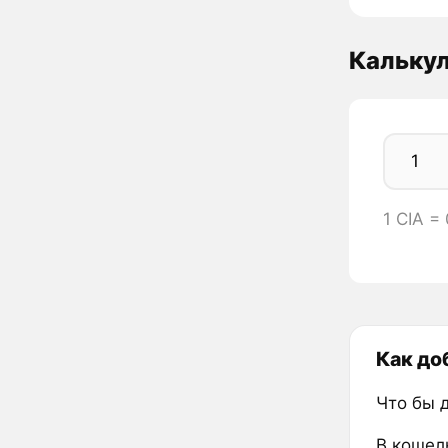
Калькул
1 CIA =
Как до
Что бы 
В кошел