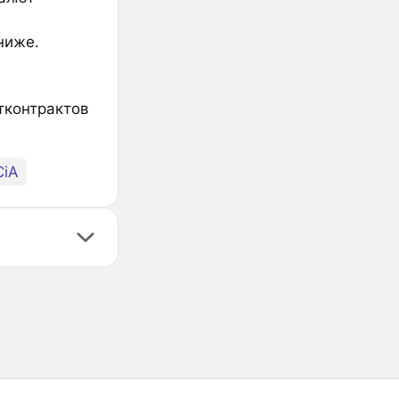
ниже.
тконтрактов
iA