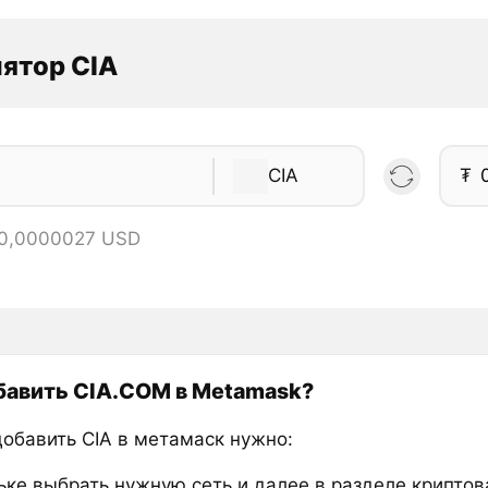
ятор CIA
CIA
₮
 0,0000027 USD
бавить CIA.COM в Metamask?
добавить CIA в метамаск нужно:
ьке выбрать нужную сеть и далее в разделе крипто