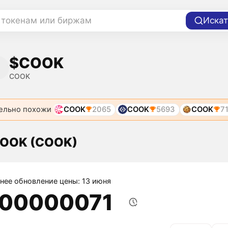
 токенам или биржам
Искат
$COOK
COOK
ельно похожи
COOK
2065
COOK
5693
COOK
7
COOK (COOK)
нее обновление цены: 13 июня
,00000071