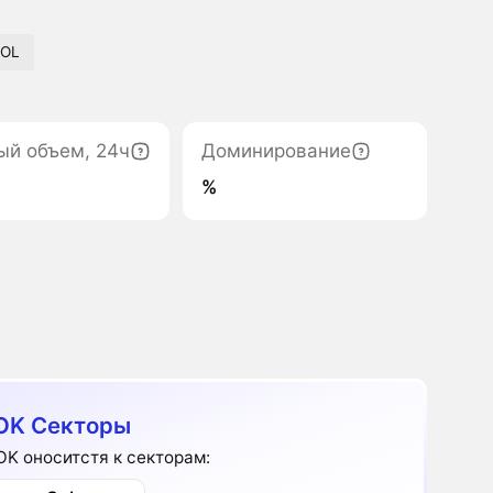
SOL
ый объем, 24ч
Доминирование
%
OK Секторы
K оноситстя к секторам: