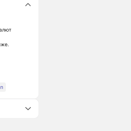
валют
иже.
Rn