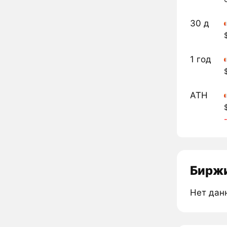
30 д
1 год
ATH
Биржи
Нет дан