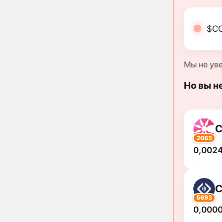
$CO
Мы не ув
Но вы н
2065
0,0024
5693
0,000