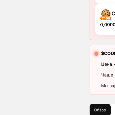
7106
0,000
$COO
Цена 
Чаще 
Мы за
Обзор