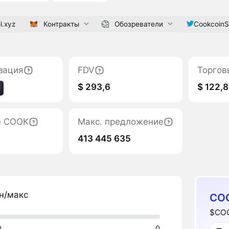
l.xyz
Контракты
Обозреватели
Cookcoin
зация
FDV
Торгов
$ 293,6
$ 122,8
е COOK
Макс. предложение
413 445 635
н/макс
CO
$COO
0
0