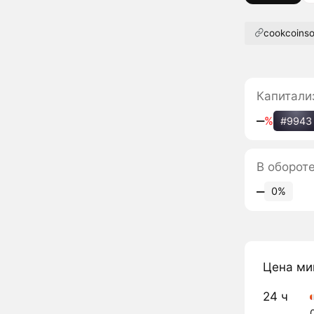
cookcoinso
Капитали
‒
%
#9943
В оборот
‒
0%
Цена ми
24 ч