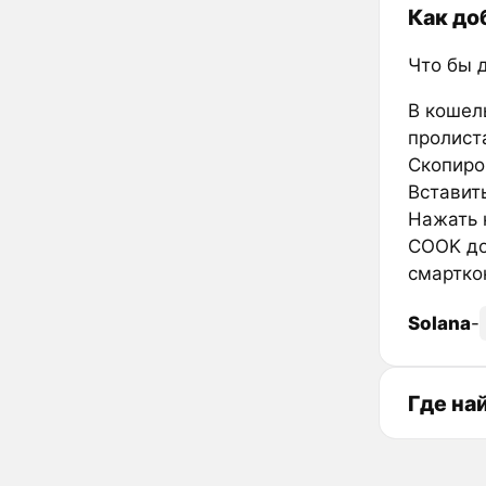
Как до
Что бы 
В кошел
пролиста
Скопиро
Вставить
Нажать к
COOK до
смартко
Solana
-
Где на