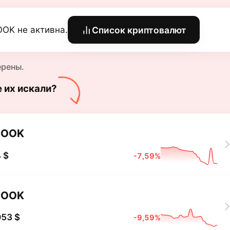
OK не активна.
Список криптовалют
ерены.
е их искали?
COOK
 $
-7,59%
COOK
053 $
-9,59%