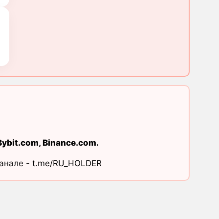
Bybit.com
,
Binance.com
.
канале -
t.me/RU_HOLDER