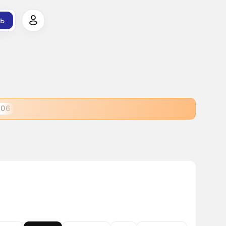
ь
106