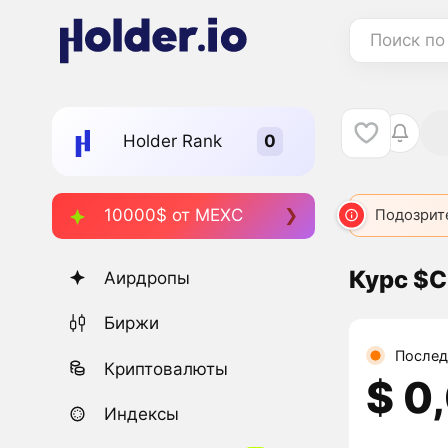
Поиск по
Holder Rank
10000$ от MEXC
Подозрит
Курс $
Аирдропы
Биржи
Послед
Криптовалюты
$ 0
Индексы