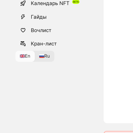
Календарь NFT
Гайды
Вочлист
Кран-лист
En
Ru