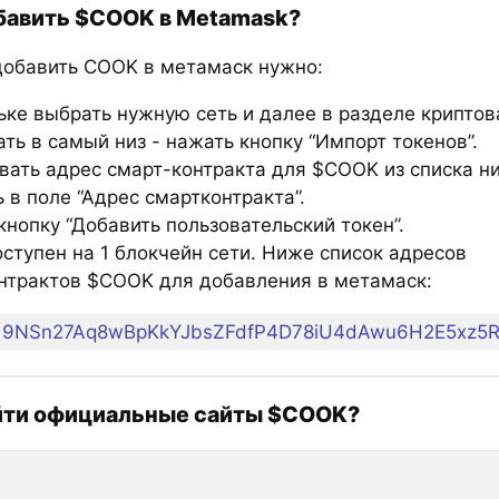
бавить $COOK в Metamask?
добавить COOK в метамаск нужно:
ьке выбрать нужную сеть и далее в разделе крипто
ть в самый низ - нажать кнопку “Импорт токенов”.
вать адрес смарт-контракта для $COOK из списка н
 в поле “Адрес смартконтракта”.
нопку “Добавить пользовательский токен”.
ступен на 1 блокчейн сети. Ниже список адресов
нтрактов $COOK для добавления в метамаск:
9NSn27Aq8wBpKkYJbsZFdfP4D78iU4dAwu6H2E5xz5
йти официальные сайты $COOK?