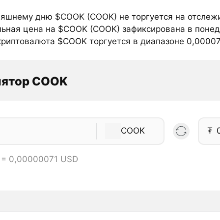
няшнему дню $COOK (COOK) не торгуется на отслеж
ьная цена на $COOK (COOK) зафиксирована в понед
криптовалюта $COOK торгуется в диапазоне 0,000071
лятор COOK
COOK
₮
 = 0,00000071 USD