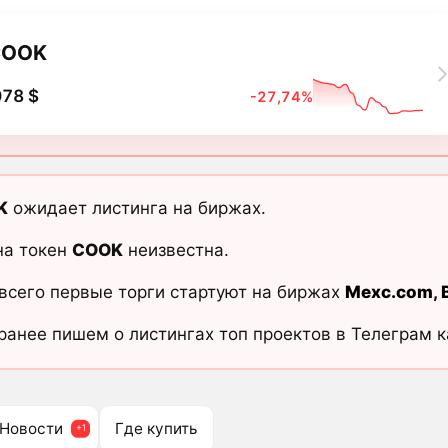
COOK
078 $
-27,74%
K
ожидает листинга на биржах.
на токен
COOK
неизвестна.
всего первые торги стартуют на биржах
Mexc.com
,
ранее пишем о листингах топ проектов в Телеграм 
Новости
Где купить