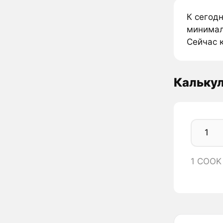
К сегод
минимал
Сейчас 
Кальку
1 COOK