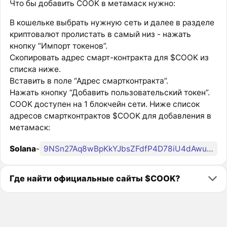
Что бы добавить COOK в метамаск нужно:
В кошельке выбрать нужную сеть и далее в разделе
криптовалют пролистать в самый низ - нажать
кнопку “Импорт токенов”.
Скопировать адрес смарт-контракта для $COOK из
списка ниже.
Вставить в поле “Адрес смартконтракта”.
Нажать кнопку “Добавить пользовательский токен”.
COOK доступен на 1 блокчейн сети. Ниже список
адресов смартконтрактов $COOK для добавления в
метамаск:
Solana
-
9NSn27Aq8wBpKkYJbsZFdfP4D78iU4dAwu6H2E5xz5Rn
Где найти официальные сайты $COOK?