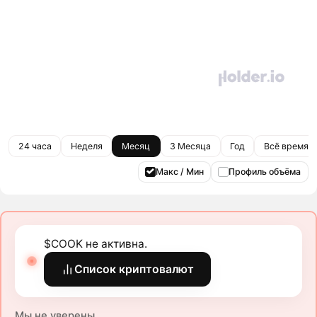
24 часа
Неделя
Месяц
3 Месяца
Год
Всё время
Макс / Мин
Профиль объёма
$COOK не активна.
Список криптовалют
Мы не уверены.