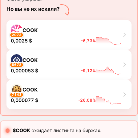
Но вы не их искали?
COOK
2073
0,0025 $
-6,73%
COOK
5678
0,000053 $
-9,12%
COOK
7143
0,000077 $
-26,08%
$COOK
ожидает листинга на биржах.