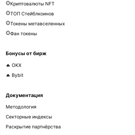
Криптовалюты NFT
ТОП Стейблкоинов
Токены метавселенных
Фан токены
Бонусы от бирж
🔥 OKX
🔥 Bybit
Документация
Методология
Секторные индексы
Раскрытие партнёрства