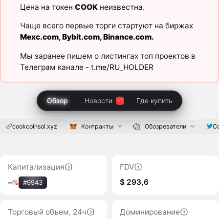
Цена на токен
COOK
неизвестна.
Чаще всего первые торги стартуют на биржах
Mexc.com
,
Bybit.com
,
Binance.com
.
Мы заранее пишем о листингах топ проектов в
Телеграм канале -
t.me/RU_HOLDER
Обзор
Новости
Где купить
cookcoinsol.xyz
Контракты
Обозреватели
C
Капитализация
FDV
$ 293,6
‒
%
#9943
Торговый объем, 24ч
Доминирование