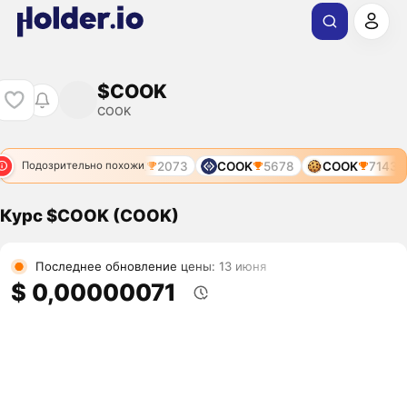
$COOK
COOK
COOK
2073
COOK
5678
COOK
7143
Подозрительно похожи
Курс $COOK (COOK)
Последнее обновление цены: 13 июня
$ 0,00000071