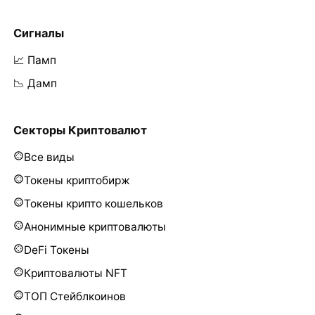
Сигналы
📈 Памп
📉 Дамп
Секторы Криптовалют
Все виды
Токены криптобирж
Токены крипто кошельков
Анонимные криптовалюты
DeFi Токены
Криптовалюты NFT
ТОП Стейблкоинов