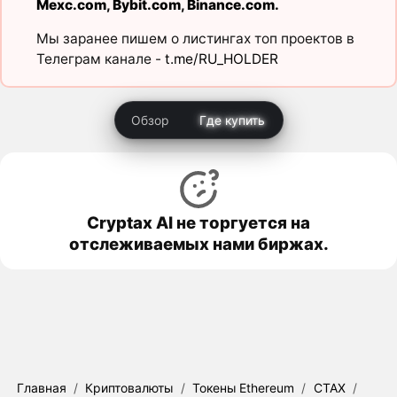
Mexc.com
,
Bybit.com
,
Binance.com
.
Мы заранее пишем о листингах топ проектов в
Телеграм канале -
t.me/RU_HOLDER
Обзор
Где купить
Cryptax AI не торгуется на
отслеживаемых нами биржах.
Главная
/
Криптовалюты
/
Токены Ethereum
/
CTAX
/