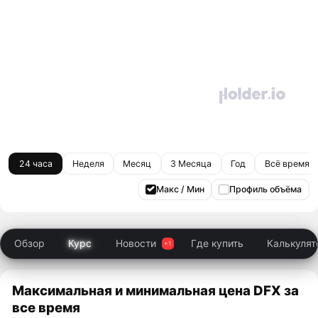
24 часа
Неделя
Месяц
3 Месяца
Год
Всё время
Макс / Мин
Профиль объёма
Обзор
Курс
Новости
Где купить
Калькулят
Максимальная и минимальная цена DFX за
все время