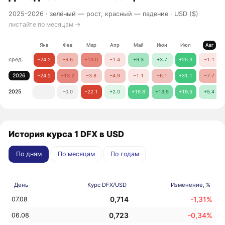
2025–2026 ·
зелёный — рост, красный — падение
· USD ($)
листайте по месяцам →
Янв
Фев
Мар
Апр
Май
Июн
Июл
Авг
сред.
−24.2
−6.6
−13.0
−1.4
+9.3
+3.7
+25.3
−1.1
2026
−24.2
−13.2
−3.8
−4.9
−1.1
−6.1
+31.1
−7.7
2025
−0.0
−22.1
+2.0
+19.8
+13.5
+19.5
+5.4
История курса 1 DFX в USD
По дням
По месяцам
По годам
День
Курс DFX/USD
Изменение, %
0,714
-1,31%
07.08
0,723
-0,34%
06.08