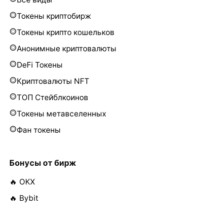
Токены криптобирж
Токены крипто кошельков
Анонимные криптовалюты
DeFi Токены
Криптовалюты NFT
ТОП Стейблкоинов
Токены метавселенных
Фан токены
Бонусы от бирж
🔥 OKX
🔥 Bybit