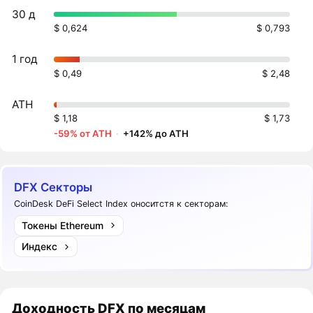
30 д
$ 0,624
$ 0,793
1 год
$ 0,49
$ 2,48
ATH
$ 1,18
$ 1,73
-59% от ATH
·
+142% до ATH
DFX Секторы
CoinDesk DeFi Select Index оноситстя к секторам:
Токены Ethereum
Индекс
Доходность
DFX
по месяцам