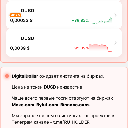
DUSD
4825
0,00023 $
+89,82%
DUSD
0,0039 $
-95,39%
DigitalDollar
ожидает листинга на биржах.
Цена на токен
DUSD
неизвестна.
Чаще всего первые торги стартуют на биржах
Mexc.com
,
Bybit.com
,
Binance.com
.
Мы заранее пишем о листингах топ проектов в
Телеграм канале -
t.me/RU_HOLDER