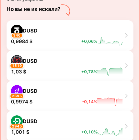
Но вы не их искали?
DUSD
346
0,9984 $
+0,06%
DUSD
1519
1,03 $
+0,78%
DUSD
2695
0,9974 $
-0,14%
DUSD
2945
1,001 $
+0,10%