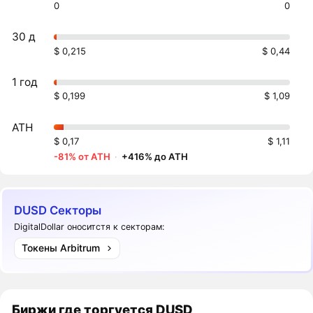
0
0
30 д
$ 0,215
$ 0,44
1 год
$ 0,199
$ 1,09
ATH
$ 0,17
$ 1,11
-81% от ATH
·
+416% до ATH
DUSD Секторы
DigitalDollar оноситстя к секторам:
Токены Arbitrum
Биржи где торгуется DUSD