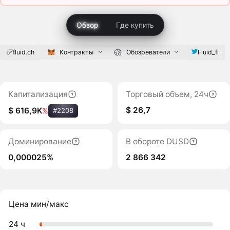
Обзор
Где купить
fluid.ch
Контракты
Обозреватели
Fluid_fi
Капитализация
Торговый объем, 24ч
$ 26,7
$ 616,9K
%
#2208
Доминирование
В обороте DUSD
0,000025%
2 866 342
Цена мин/макс
24 ч