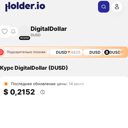
DigitalDollar
DUSD
#2202
2695
DUSD
2945
DUSD
4825
DUSD
DUSD
34
Подозрительно похожи
Курс DigitalDollar (DUSD)
Последнее обновление цены: 14 июня
$ 0,2152