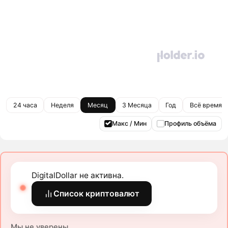
24 часа
Неделя
Месяц
3 Месяца
Год
Всё время
Макс / Мин
Профиль объёма
DigitalDollar не активна.
Список криптовалют
Мы не уверены.