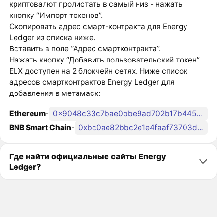
криптовалют пролистать в самый низ - нажать
кнопку “Импорт токенов”.
Скопировать адрес смарт-контракта для Energy
Ledger из списка ниже.
Вставить в поле “Адрес смартконтракта”.
Нажать кнопку “Добавить пользовательский токен”.
ELX доступен на 2 блокчейн сетях. Ниже список
адресов смартконтрактов Energy Ledger для
добавления в метамаск:
Ethereum
-
0x9048c33c7bae0bbe9ad702b17b4453a83900d154
BNB Smart Chain
-
0xbc0ae82bbc2e1e4faaf73703db30df1eb0dcdd32
Где найти официальные сайты Energy
Ledger?