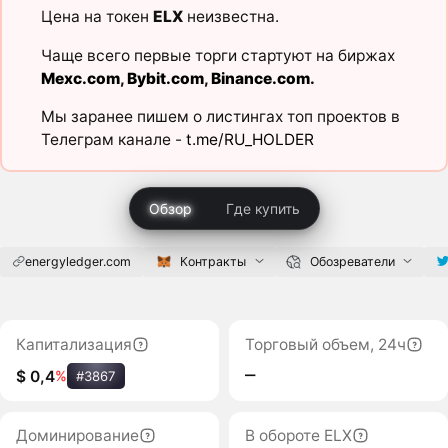
Цена на токен
ELX
неизвестна.
Чаще всего первые торги стартуют на биржах
Mexc.com
,
Bybit.com
,
Binance.com
.
Мы заранее пишем о листингах топ проектов в
Телеграм канале -
t.me/RU_HOLDER
Обзор
Где купить
energyledger.com
Контракты
Обозреватели
Капитализация
Торговый объем, 24ч
‒
$ 0,4
%
#3867
Доминирование
В обороте ELX