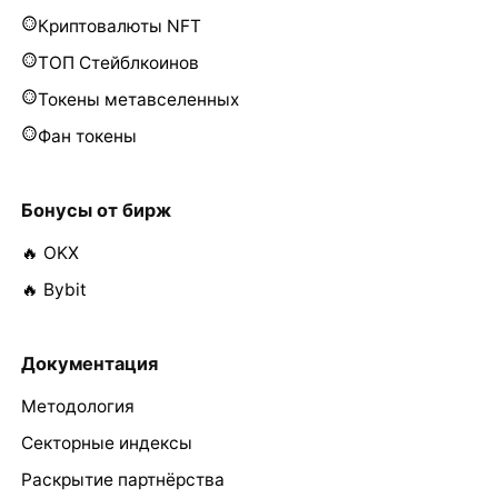
Криптовалюты NFT
ТОП Стейблкоинов
Токены метавселенных
Фан токены
Бонусы от бирж
🔥 OKX
🔥 Bybit
Документация
Методология
Секторные индексы
Раскрытие партнёрства