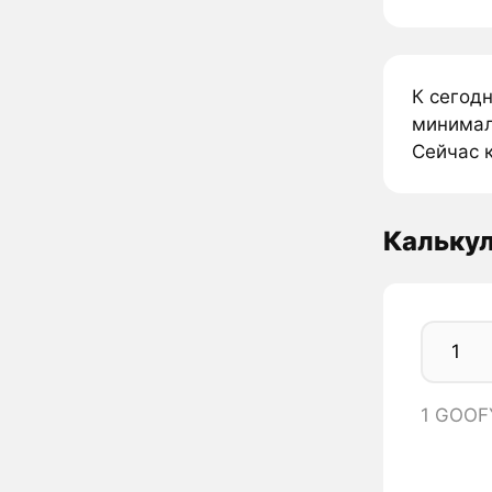
К сегод
минимал
Сейчас 
Кальку
1 GOOF