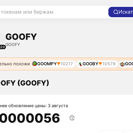
 токенам или биржам
Искат
GOOFY
GOOFY
020
ельно похожи
GOOMPY
10217
GOOBY
10578
GO
OOFY (GOOFY)
нее обновление цены: 3 августа
,0000056