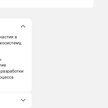
частия в
косистему,
ь
тие
 разработки
роцесса