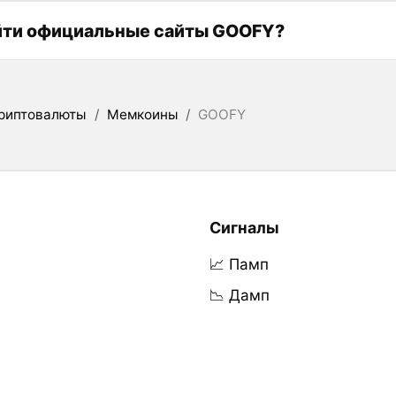
йти официальные сайты GOOFY?
риптовалюты
/
Мемкоины
/
GOOFY
Сигналы
📈 Памп
📉 Дамп