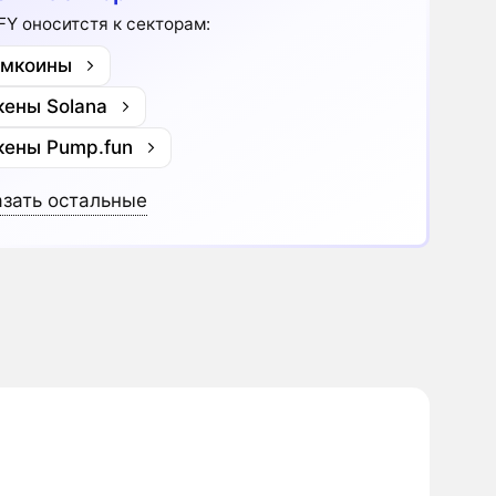
Y оноситстя к секторам:
мкоины
кены Solana
кены Pump.fun
зать остальные