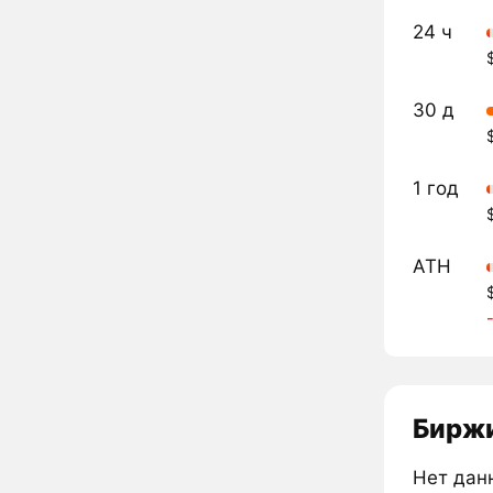
24 ч
30 д
1 год
ATH
Биржи
Нет дан