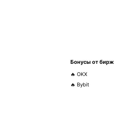
Бонусы от бирж
🔥 OKX
🔥 Bybit