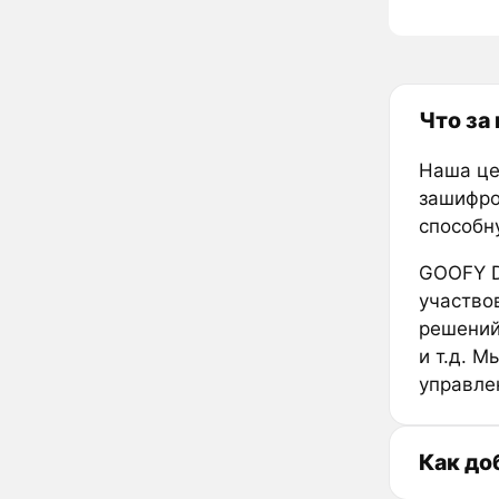
Что за
Наша це
зашифро
способн
GOOFY D
участво
решений
и т.д. 
управле
Как до