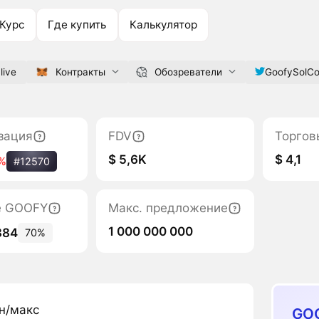
Курс
Где купить
Калькулятор
live
Контракты
Обозреватели
GoofySolCo
зация
FDV
Торгов
$ 5,6K
$ 4,1
%
#12570
е GOOFY
Макс. предложение
1 000 000 000
884
70%
н/макс
GO