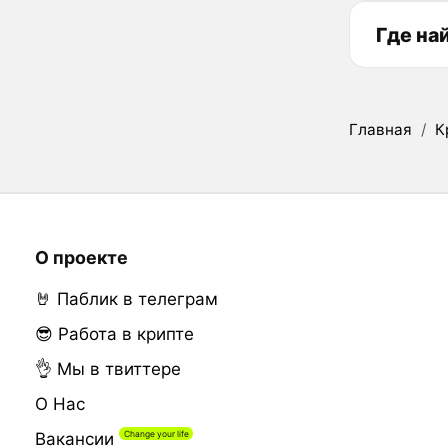
Где на
Главная
/
К
О проекте
🤘 Паблик в телеграм
😎 Работа в крипте
👌 Мы в твиттере
О Нас
Вакансии