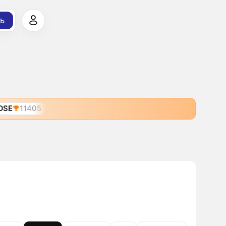
ь
OSE
11405