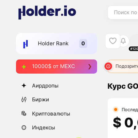
Поиск по
Holder Rank
#12
10000$ от MEXC
Подозрит
Курс G
Аирдропы
Биржи
Послед
Криптовалюты
$ 0
Индексы