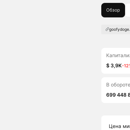
Обзор
goofydoge.
Капитали
$ 3,9K
-12
В оборот
699 448 
Цена ми