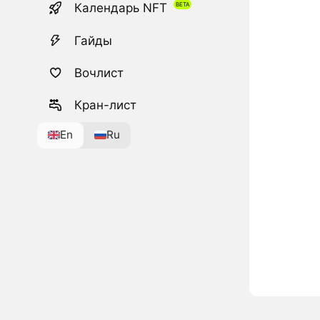
Календарь NFT
Гайды
Вочлист
Кран-лист
En
Ru