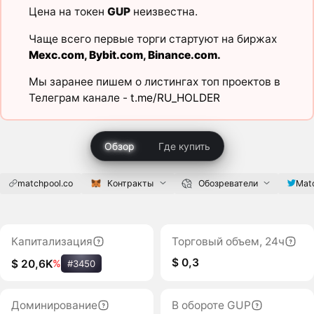
Цена на токен
GUP
неизвестна.
Чаще всего первые торги стартуют на биржах
Mexc.com
,
Bybit.com
,
Binance.com
.
Мы заранее пишем о листингах топ проектов в
Телеграм канале -
t.me/RU_HOLDER
Обзор
Где купить
matchpool.co
Контракты
Обозреватели
Mat
Капитализация
Торговый объем, 24ч
$ 0,3
$ 20,6K
%
#3450
Доминирование
В обороте GUP