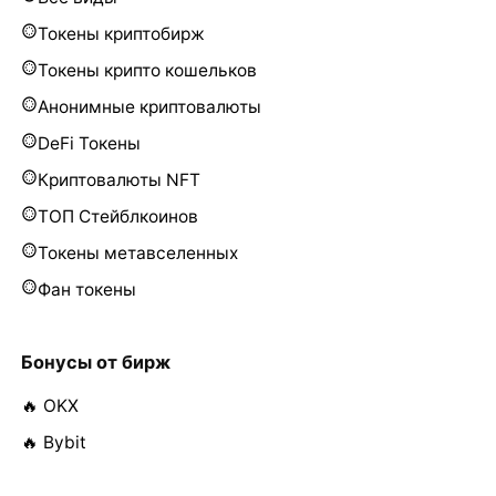
Токены криптобирж
Токены крипто кошельков
Анонимные криптовалюты
DeFi Токены
Криптовалюты NFT
ТОП Стейблкоинов
Токены метавселенных
Фан токены
Бонусы от бирж
🔥 OKX
🔥 Bybit