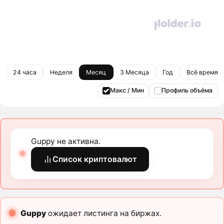
24 часа
Неделя
Месяц
3 Месяца
Год
Всё время
Макс / Мин
Профиль объёма
Guppy не активна.
Список криптовалют
Guppy
ожидает листинга на биржах.