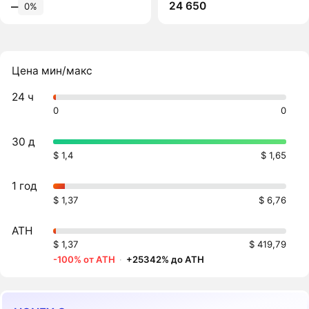
24 650
‒
0%
Цена мин/макс
24 ч
0
0
30 д
$ 1,4
$ 1,65
1 год
$ 1,37
$ 6,76
ATH
$ 1,37
$ 419,79
-100% от ATH
·
+25342% до ATH