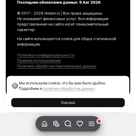
Последнее обновление данных: 9 Авг 2026
© 2017 - 2026 Holder.io | Все права защищены.
Не оказывает финансовых услуг. Вся информация
представленная на сайте носит ознакомительный
характер.
На сайте используются cookie для сбора статической
информации.
Политика конфиденциальности
Правила использования
Политика обработки персональных данных
Продукты
Мы используем cookie, что бы вам было удобно.
🍪
Ethereum GAS Tracker
Подробнее в
политике обработки данных
.
Хорошо