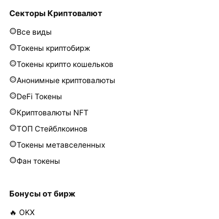
Секторы Криптовалют
Все виды
Токены криптобирж
Токены крипто кошельков
Анонимные криптовалюты
DeFi Токены
Криптовалюты NFT
ТОП Стейблкоинов
Токены метавселенных
Фан токены
Бонусы от бирж
🔥 OKX