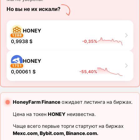
Но вы не их искали?
HONEY
1288
0,9938 $
-0,35%
HONEY
1751
0,00061 $
-55,40%
HoneyFarm Finance
ожидает листинга на биржах.
Цена на токен
HONEY
неизвестна.
Чаще всего первые торги стартуют на биржах
Mexc.com
,
Bybit.com
,
Binance.com
.