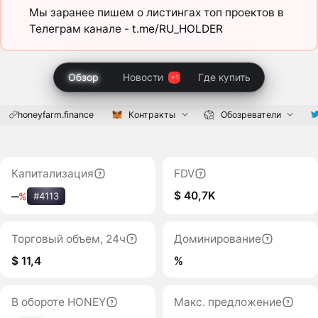
Мы заранее пишем о листингах топ проектов в
Телеграм канале -
t.me/RU_HOLDER
Обзор
Новости
Где купить
honeyfarm.finance
Контракты
Обозреватели
Капитализация
FDV
$ 40,7K
‒
%
#4113
Торговый объем, 24ч
Доминирование
$ 11,4
%
В обороте HONEY
Макс. предложение