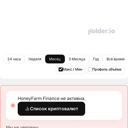
24 часа
Неделя
Месяц
3 Месяца
Год
Всё время
Макс / Мин
Профиль объёма
HoneyFarm Finance не активна.
Список криптовалют
Мы не уверены.