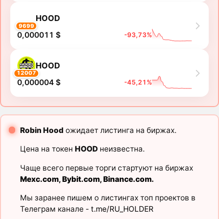
HOOD
9699
0,000011 $
-93,73%
HOOD
12007
0,000004 $
-45,21%
Robin Hood
ожидает листинга на биржах.
Цена на токен
HOOD
неизвестна.
Чаще всего первые торги стартуют на биржах
Mexc.com
,
Bybit.com
,
Binance.com
.
Мы заранее пишем о листингах топ проектов в
Телеграм канале -
t.me/RU_HOLDER