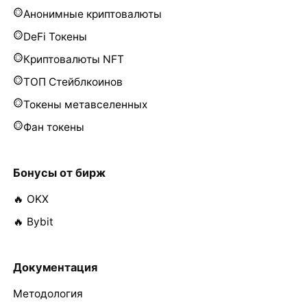
Анонимные криптовалюты
DeFi Токены
Криптовалюты NFT
ТОП Стейблкоинов
Токены метавселенных
Фан токены
Бонусы от бирж
🔥 OKX
🔥 Bybit
Документация
Методология