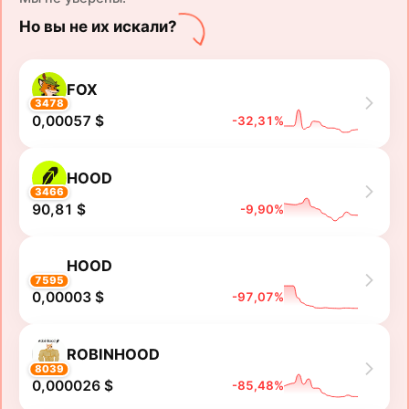
Но вы не их искали?
FOX
3478
0,00057 $
-32,31%
HOOD
3466
90,81 $
-9,90%
HOOD
7595
0,00003 $
-97,07%
ROBINHOOD
8039
0,000026 $
-85,48%