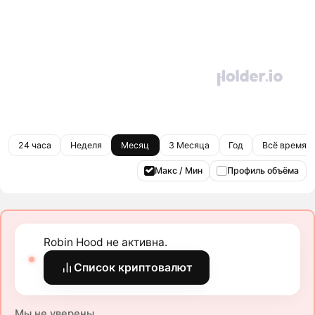
24 часа
Неделя
Месяц
3 Месяца
Год
Всё время
Макс / Мин
Профиль объёма
Robin Hood не активна.
Список криптовалют
Мы не уверены.