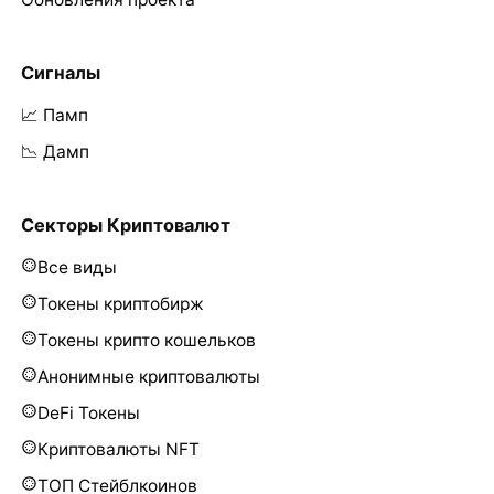
Сигналы
📈 Памп
📉 Дамп
Секторы Криптовалют
Все виды
Токены криптобирж
Токены крипто кошельков
Анонимные криптовалюты
DeFi Токены
Криптовалюты NFT
ТОП Стейблкоинов