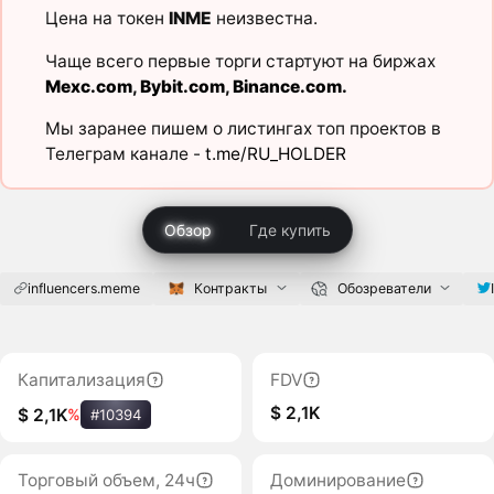
Цена на токен
INME
неизвестна.
Чаще всего первые торги стартуют на биржах
Mexc.com
,
Bybit.com
,
Binance.com
.
Мы заранее пишем о листингах топ проектов в
Телеграм канале -
t.me/RU_HOLDER
Обзор
Где купить
influencers.meme
Контракты
Обозреватели
Капитализация
FDV
$ 2,1K
$ 2,1K
%
#10394
Торговый объем, 24ч
Доминирование